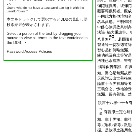
果七。非横七行。四
い。
彌陀經義者。彼彌陀
Users who do not have a password can log in with the
觀要藉假想者。觀成
userID "guest".
不同此方相似境相名
本文をドラッグして選択するとDDBの見出し語
名爲眞也。三明樹體
検索結果が表示されます。
中佛心無漏故其樹亦
法論･攝大乘論等。
Select a portion of the text by dragging your
mouse to view all terms in the text contained in
八界無
。若爾佛
the DDB. ・
智通等一切功徳道諦
智心品如何唯無漏。
Password Access Policies
佛功徳及身土等皆是
法種已永捨故。雖有
惱等似苦集諦。而
知。佛心是無漏故所
天親讃云出世善根生
論前十五界有漏等者
三義會之。佛地論云
無漏。皆有善性。然
説言十八界中十五有
正
有義淨土定心所
義
相。非十界攝。非諸
等
所縁
青等
皆是
ノ
ノ
ノ
攝。是故淨土雖用色