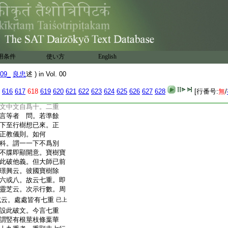
。經釋何乖。但感師等
。不須和會
卷第一
卷第二
用条件
使い方
English
09_
良忠
述 ) in Vol. 00
竟
地觀已竟。自下第四
616
617
618
619
620
621
622
623
624
625
626
627
628
[行番号:
無
/
釋･結。釋中二。一分文。二
文中文自爲十。二重
言等者 問。若準餘
下至行樹想已來。正
正教儀則。如何
科。謂一一下不爲別
不牒即顯開意。寶樹寶
此破他義。但大師已前
璟興云。彼國寶樹除
六或八。故云七重。即
靈芝云。次示行數。周
或云。處處皆有七重
已上
設此破文。今言七重
謂竪有根莖枝條葉華