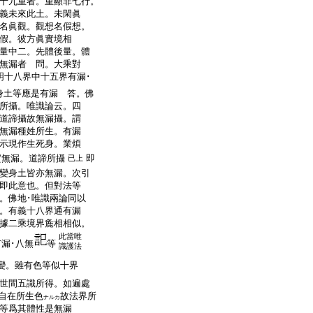
十九重者。重顯非七行。
義未來此土。未閑眞
名眞觀。觀想名假想。
假。彼方眞實境相
量中二。先體後量。體
無漏者 問。大乘對
明十八界中十五界有漏･
身土等應是有漏 答。佛
所攝。唯識論云。四
道諦攝故無漏攝。謂
無漏種姓所生。有漏
示現作生死身。業煩
實無漏。道諦所攝
即
已上
變身土皆亦無漏。次引
即此意也。但對法等
。佛地･唯識兩論同以
。有義十八界通有漏
據二乘境界麁相相似。
此當唯
漏･八無
等
識護法
變。雖有色等似十界
世間五識所得。如遍處
自在所生色
故法界所
ナルカ
等爲其體性是無漏