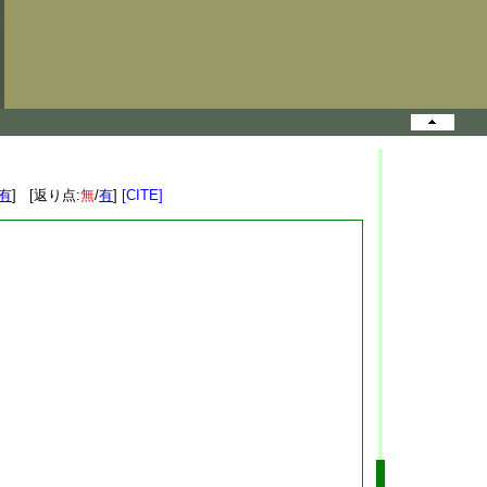
有
] [返り点:
無
/
有
]
[CITE]