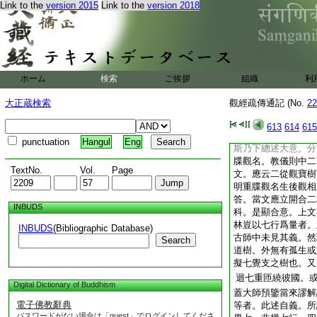
Link to the
version 2015
Link to the
version 2018
名爲邪觀。亦名他觀
邪正義廣。意樂別故
觀經定善義傳通
觀經定善義傳通
ホーム
検索
ご挨拶
組織
利
釋良忠述
大正蔵検索
觀經疏傳通記 (No.
22
本曰四就下至寶樹觀
釋云。上來第三料簡
613
614
615
解樹觀中三。謂標･
punctuation
Hangul
Eng
斯乃下總述大意。分
牒觀名。教儀則中二
TextNo.
Vol.
Page
文。應云二從觀寶樹
明重牒觀名生後觀相
答。當文應立開合二
INBUDS
科。是顯合意。上文
林豈以七行爲量者。
INBUDS
(Bibliographic Database)
古師中未見其義。然
Search
道樹。外無有孤生或
擬七覺支之樹也。又
迴七重匝繞彼國。
Digital Dictionary of Buddhism
蓋大師預鑒當來謬解
電子佛教辭典
等者。此述自義。所
パスワードがない場合は「guest」でログインしてくださ