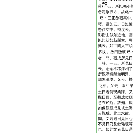
蓮
云。所以先令
念定繋彼方。故此一
三正教觀察中
已上
釋。靈芝云。日沒近
懸住空中。戒度云。
影銜山似如近地。雲
以比状如鼓懸空。專
興云。如世間人竿頭
四丈。故曰懸鼓
已
者 問。觀成所見日
答。一云。所見日
云。念念不移淨相了
所觀淨境朗然明淨。
應無漏境。又云。於
之相。又云。衆生
土日者何現業障。又
觀日假。至觀成位應
意在於斯。故知。觀
如像觀觀成見彼土佛
云觀成。此土水故。
問。文云觀日見日心
不見日乃見餘雜境等
也。如此文者見日是