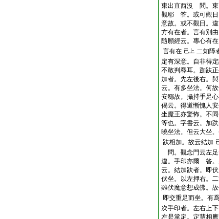
東出直西沒 問。東
觀耶 答。或可觀日
意故。或不觀日。違
方有在者。言有別由
隨願經云。專心有在
言有在
二知障
已上
定有深意。自非得定
不敢判釋耳。跏趺正
加者。先左後右。與
云。有多坐法。何故
安穩故。攝持手足心
偈云。得道慚愧人安
坐魔王亦驚怖。不同
等也。字書云。加趺
曉坐法。但云大坐。
趺相加。故云結加
問。觀念門云左足
違。手印亦爾 答。
云。結加趺者。即伏
伏坐。以左押右。二
雖伏魔意想成佛。故
即交重足而坐。有
次手印者。左右上下
左是掌定。定慧相應