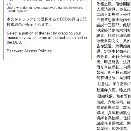
い。
依報之觀。但佛開散
Users who do not have a password can log in with the
人重請當見。亦見正
userID "guest".
二請不出思惟正受請
本文をドラッグして選択するとDDBの見出し語
三觀答思惟正受兩句
検索結果が表示されます。
請説十三觀耶。此明
淨縁終請別所求別去
Select a portion of the text by dragging your
説者。指顯行縁始廣
mouse to view all terms in the text contained in
散善自開之文。又如
the DDB. ・
告命流通。此明始從
Password Access Policies
通。定善生起由來已
告等者。正解今告勸
者。即是總告。汝及
而今何故牒初二句爲
如然。但今釋者應當
句有細意故。爲別牒
勸意也。衆生散動
動遍奔六塵。喩之猿
根如猿猴。無有暫
所縁。六境不同。故
標貪而顯諸惑。故云
縁境。貪瞋相續亂心
境縁名爲捨縁。住於
諸縁務名爲捨縁。閑
如摩訶止觀方便章。