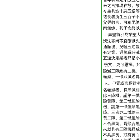
來之言攝現在故。故
今生具造十惡五逆等
徳長者所生五百子不
父哭教言。可稱毘婆
南無佛。其子命終以
上壽盡前邪見業墮
謗法罪尚不直墮獄先
通順後。況輕五逆豈
有定業。遇勝縁時滅
五逆決定業者只是小
檢文。更可思擇。
除滅三障總有二機。
頓滅。一懺即滅名爲
人。但置或言爲對
名頓滅者。釋漸滅相
除三障機。謂第一懺
除黄障。第三懺但除
機。謂第一懺但除黒
障。三者亦二懺除三
黄二障。第二懺但除
不合黒黄。爲顯合黒
來就具有三障機釋成
不具黒黄。或有黄白