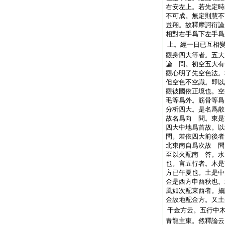
右安左上。若先定時
不可成。無定則慧不
豈翔。故釋摩訶衍論
相對右手爲下左手爲
上。經一日已互相
觀身四大等者。五大
論 問。初空五大有
觀心明了先空色法。
但空色不空識。即以
觀彼國依正境也。空
毛等爲外。筋骨等爲
分析四大。是名爲散
故名爲向 問。東是
四大中地爲首故。以
問。若依四大前後者
北東南自爲次故 問
至以火配南 答。水
也。言五行者。木是
方已午夏也。土是中
金是西方申酉秋也。
風如次配東西者。攝
金故地配金方。又土
千金方云。五行中木
青龍主東。然釋論云