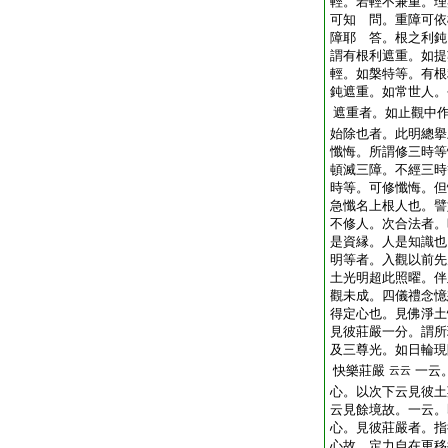
輕。若輕不兼重。理
可知 問。重障可依
障耶 答。根之利鈍
謂有根利遮重。如提
輕。如槃特等。有根
鈍遮重。如常世人。
遮重者。如止觀中
始除也者。此明總擧
懺悔。所謂修三時等
頓滅三障。不經三時
時等。可修懺悔。但
急懺名上根人也。譬
不修人。次合法者。
是資縁。人是知識也
明等者。入觀以前先
土光明超此照曜。伴
觀未成。四儀禮念憶
得定心也。見佛淨土
見彼莊嚴一分。謂所
及三尊光。如日輪現
快樂莊嚴
一云
云云
心。以次下云見彼土
云見餘境故。一云。
心。見彼莊嚴者。指
心故。定力自在更移