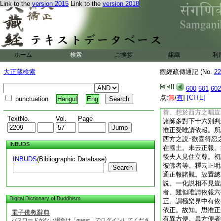
Link to the
version 2015
Link to the
version 2018
量壽觀得生彼國也。
作無量壽觀。此中凡
六段。今開爲二。第
觀。第二有三觀。作
觀示令繋心。佛告下
云何下明作日觀。靈
ホーム
検索
ご挨拶
組織
利
之處。云何下別列十
大正蔵検索
觀經疏傳通記 (No.
22
念一處者是總觀。
今告勸通下諸觀者。
600
601
602
六 答。通十三觀。
点:
無
/
有
]
[CITE]
punctuation
Hangul
Eng
依正。今之告勸何局
善。想於西方之唱豈
TextNo.
Vol.
Page
諸師多對下十六別判
惟正受唯請依報。所
西方之説･歡喜得忍
INBUDS
在國土。未云正報。
後夫人見住立尊。初
INBUDS
(Bibliographic Database)
彼佛者等。釋云正明
Search
通正報諸觀。故置總
説。一化説相不見豈
者。雖似唯請依報六
Digital Dictionary of Buddhism
正。謂極樂界中有依
依正。故知。思惟正
電子佛教辭典
有異方便。異方便者
パスワードがない場合は「guest」でログインしてくださ