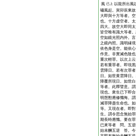
風
以龍所出風
已上
嘯風起。寅卯辰東故
大即與十方等者。空
也。十方虚空者。太
四大。故空大即同太
皆空唯有識大等者。
空如鏡光照内外。言
之鏡内照。識明縁境
依色身是空。能依心
作意。非實滅色陰也
重次輕罪。以次上云
若有重罪者。即現黒
雲障日。若有次罪者
日。如世黄雲障日。
障覆所現日。如世白
等者。此釋譬意。謂
現也。衆生已下即合
明慇懃應修懺悔。謂
滅罪障盡生命也。如
等。又現在者。即對
生。謂令思念無始罪
期長時應懺。要在罪
已來等者 問。五逆
始未酬五逆 答。今
言即有無始未酬五逆