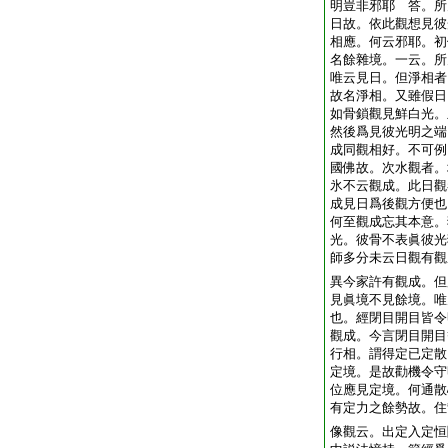
明豈非邪耶 答。所
日故。依此觀想見彼
相應。何云邪耶。初
名餘雜境。一云。所
唯云見日。但淨相者
故名淨相。又雖假日
如骨鎖觀見鮮白光。
然後爲見彼光明之端
成同觀相好。不可例
國佛故。次水觀者。
氷不云觀成。此日觀
成見日爲後觀方便也
何至觀成忘其本意。
光。彼骨不表眞彼光
師多分未云日觀有觀
異今家許有觀成。但
見眞境不見餘境。唯
也。經閉目開目皆令
觀成。今言閉目開目
行相。謂得定已定散
定境。是故勸機令守
位應見定境。何通散
有定力之餘勢故。住
像觀云。出定入定恒