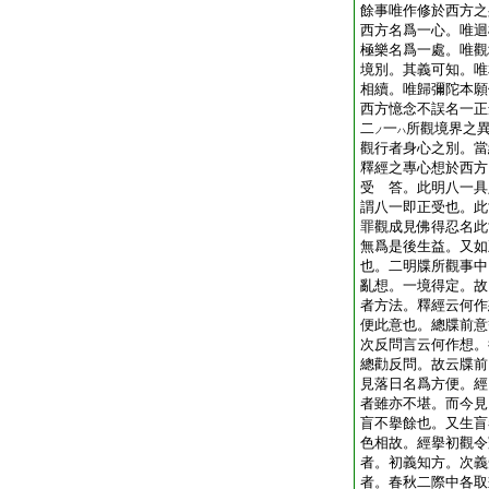
餘事唯作修於西方之
西方名爲一心。唯迴
極樂名爲一處。唯觀
境別。其義可知。唯
相續。唯歸彌陀本願
西方憶念不誤名一正
二
一
所觀境界之
ノ
ハ
觀行者身心之別。當
釋經之專心想於西方
受 答。此明八一具
謂八一即正受也。此
罪觀成見佛得忍名此
無爲是後生益。又如
也。二明牒所觀事中
亂想。一境得定。故
者方法。釋經云何作
便此意也。總牒前意
次反問言云何作想。
總勸反問。故云牒前
見落日名爲方便。經
者雖亦不堪。而今見
盲不擧餘也。又生盲
色相故。經擧初觀令
者。初義知方。次義
者。春秋二際中各取