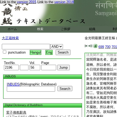
Link to the
version 2015
Link to the
version 2018
後。後諸人下大衆喜
四王別讃又二。初讃
又二。初願呪護。後
佛國天下。第三説竟
是長者下。第二明報
下報恩。三國王覺
ホーム
検索
ご挨拶
組織
利
節。二明現瑞。本云
大正蔵検索
金光明最勝王經玄樞 (
魚身。四生天上。五
也。問。唯寶勝佛名
699
700
701
本願故。曉云。如佛
punctuation
Hangul
Eng
法見聞不虛。阿難當
當聞釋迦名者。是諸
TextNo.
Vol.
Page
退轉。所以者何。諸
今日現於我前能以一
生。我涅槃後舍利能
INBUDS
衆生亦於阿耨菩提不
迦名者。皆種阿耨菩
INBUDS
(Bibliographic Database)
諸佛如來其有聞者必
Search
有二。譬如尼拘陀樹
得地水火風虛空衆生
如是衆生善根種子漸
Digital Dictionary of Buddhism
不腐敗。所以者何。
乃至廣説。故知諸佛
電子佛教辭典
者皆有勝利
パスワードがない場合は「guest」でログインしてくださ