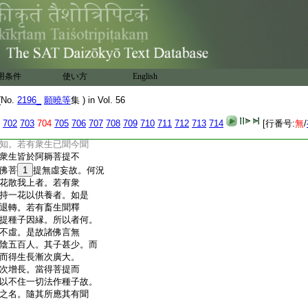
讃有二。一大衆總歎。二
前説。後我等下説呪護
正説呪
還家
恩有三。一生於天上。二
祥即
悟
初本有五。一明時
用条件
使い方
English
取之
爾時其地卒大震動。三捨
No.
2196_
願曉等
集 ) in Vol. 56
共思惟。今略第二。具如本
能如是。餘佛非耶。答。由
702
703
704
705
706
707
708
709
710
711
712
713
714
[行番号:
無
/
不退轉
9
徳經云。諸佛之
知。若有衆生已聞今聞
衆生皆於阿耨菩提不
佛菩
1
提無虛妄故。何況
花散我上者。若有衆
持一花以供養者。如是
退轉。若有畜生聞釋
提種子因縁。所以者何。
不虛。是故諸佛言無
陰五百人。其子甚少。而
而得生長漸次廣大。
次增長。當得菩提而
以不住一切法作種子故。
之名。隨其所應其有聞