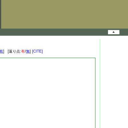
有
] [返り点:
有
/
無
]
[CITE]