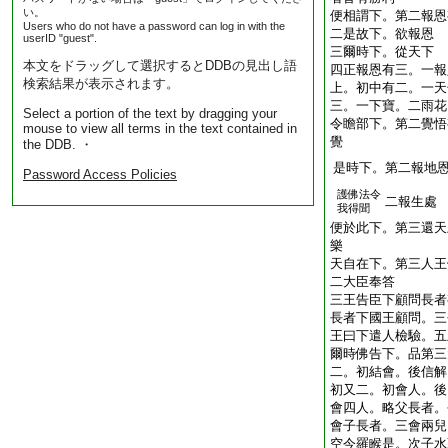
い。
便相謂下。第二報恩
Users who do not have a password can log in with the
二是故下。欲報恩
userID "guest".
三爾時下。從天下
本文をドラッグして選択するとDDBの見出し語
四正報恩有三。一報
検索結果が表示されます。
上。初中有二。一天
三。一下寶。二雨花
Select a portion of the text by dragging your
令瞻部下。第二覺悟
mouse to view all terms in the text contained in
覺
the DDB. ・
是時下。第二報地
Password Access Policies
護佛法令
二報生處
我得聞
便於此下。第三還天
樂
天自在下。第三人王
二大臣奉答
三王告臣下顧問長者
長者下國王顧問。三
王曰下遣人檢驗。五
爾時佛告下。品第三
二。初結會。後信解
初又二。初會人。後
會四人。略父長者。
會子長者。三會兩兒
空今羅睺是。次子水