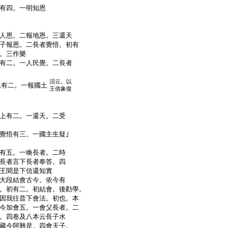
有四。一明知恩
人恩。二報地恩。三還天
子報恩。二長者覺悟。初有
。三作樂
有二。一人民覺。二長者
沼云。以
恩有二。一報國土
王借象復
上有二。一還天。二受
覺悟有三。一國主生疑｣
有五。一喚長者。二時
長者言下長者奉答。四
王聞是下信還知實
大段結會古今。依今有
。初有二。初結會。後勸學。
因我往昔下會法。初也。本
今加會五。一會父長者。二
。四卷及八本云長子水
藏今阿難是。四會天子。