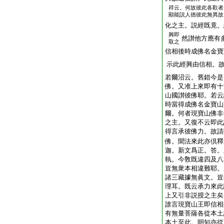
祥云。何故彼此各歎者
顯能説人徳彼此無異故
化之主。説經既竟。
興即
然讃他方應有
取之
信相後時成佛名金寶
示此經興由信相。
若爾沼云。舊錯今是
佛。又准上來即有十
山國讃彼佛耶。若云
時當得成佛名金寶山
爾。何者現寶山佛非
之主。又復不云即此
得言承彼佛力。故請
佛。聞法來此亦倶釋
迦。新文爲正。答。
執。今敎既違四及八
豈無衆本相違難耶。
諸三藏據無眞文。豈
理耳。既云承力來此
上又引非説授之主矣
誰言現寶山王即信相
有無量菩薩各從本土
本土至此。明知亦從