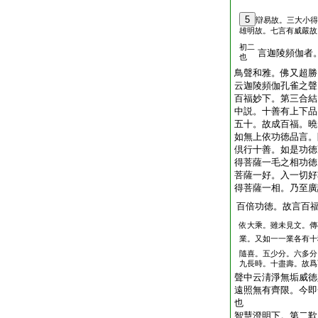
5
辯易故。三大小得
雄明故。七言有威嚴故
初二
言迦陵頻伽者
也
鳥聲和雅。佛又超勝
云迦陵頻伽孔雀之聲
百福妙下。第三合結
中説。十善有上下品
五十。故成百福。曉
如無上依功徳品言。
倶行十善。如是功徳
得菩薩一毛之相功徳
菩薩一好。入一切好
得菩薩一相。乃至廣
百倍功徳。故言百
依大乘。雖未見文。傳
業。又如一一業各有十
隨喜。五少分。六多分
九長時。十盡壽。故爲
聲中云淸淨無垢威徳
遠照無有齊限。今即
也
智慧澄明下。第二歎