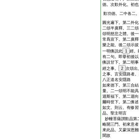
徳。次歎外化。初也
歎功徳。二中各二
圓光遍下。第二外化
二頌半廣釋。三二頌
頌明慈悲之體。後一
常爲宣下。第二廣釋
樂之能。後二頌示拔
一明佛説此
1
經。
有二句。即擧初後以
佛説甘下。第二明事
經之事。
2
次頌出
之事。言安隱路者。
八正道名安隱路
如來徳下。第三合結
量。二一頌明不能具
迴斯福下。第二迴向
爾時世下。第二佛述
如文。則云。有修習
品。聖主明言
妙幢菩薩讃歎品第
略開三門。初來意者
來此品。又蒙深恩難
聞故