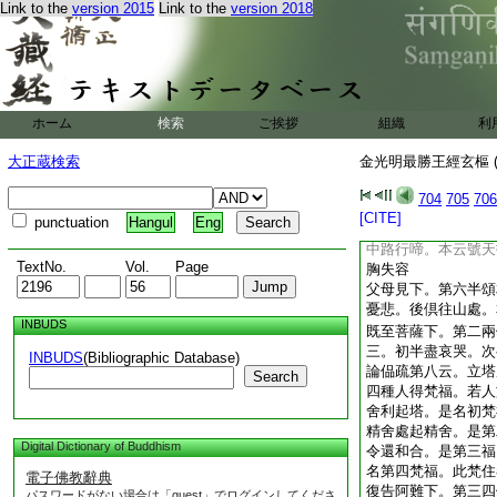
本云我宜速往至彼林
Link to the
version 2015
Link to the
version 2018
殿
安慰令下。第三一句
後。憂苦逼切。心肝
子。慰喩其心。可使
一頌憂苦失命。一頌
ホーム
検索
ご挨拶
組織
利
中。上半憂苦。下半
半保命。今以一句總
大正蔵検索
金光明最勝王經玄樞 (
子命故
即便馳下。第四半頌
704
705
706
駕。一句詣岸
[CITE]
punctuation
Hangul
Eng
路逢二子下。第五半
中路行啼。本云號天
TextNo.
Vol.
Page
胸失容
父母見下。第六半頌
憂悲。後倶往山處。
INBUDS
既至菩薩下。第二兩
三。初半盡哀哭。次
INBUDS
(Bibliographic Database)
論偘疏第八云。立塔
Search
四種人得梵福。若人
舍利起塔。是名初梵
精舍處起精舍。是第
Digital Dictionary of Buddhism
令還和合。是第三福
名第四梵福。此梵住
電子佛教辭典
復告阿難下。第三四
パスワードがない場合は「guest」でログインしてくださ