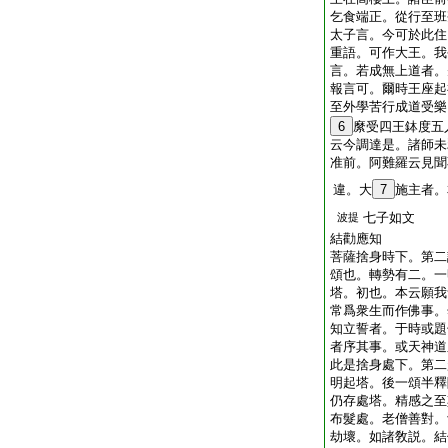
乞食端正。從行至班
太子言。今可於此住
重語。可作大王。我
言。若成無上道者。
報言可。爾時王座起
至外學苦行成道受樂
6
縻受四王鉢度五
云今調達是。諸師未
准前。阿難羅云見聞
違。大
7
施主者。
七子如文
波提
結勸應知
菩薩捨身時下。第二
頌也。轉勢有二。一
塔。初也。本云願我
常爲衆生而作佛事。
知立誓者。于時或題
者序其事。或天神道
此是捨身處下。第二
明起塔。後一頌半釋
仍存處塔。精感之至
布髮處。老僧善對。
劫壞。如諸敎説。結