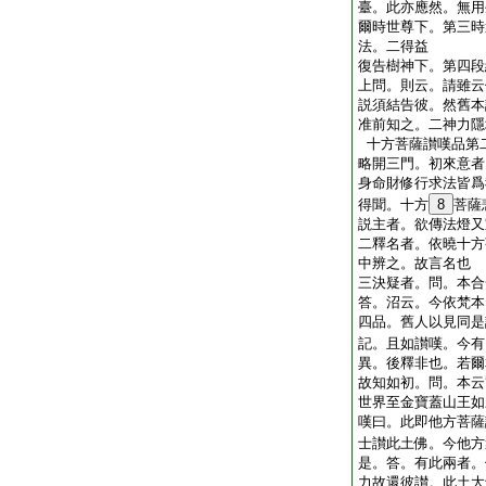
臺。此亦應然。無用
爾時世尊下。第三時
法。二得益
復告樹神下。第四段
上問。則云。請雖云
説須結告彼。然舊本
准前知之。二神力隱
十方菩薩讃嘆品第
略開三門。初來意者
身命財修行求法皆爲
得聞。十方
8
菩薩
説主者。欲傳法燈又
二釋名者。依曉十方
中辨之。故言名也
三決疑者。問。本合
答。沼云。今依梵本
四品。舊人以見同是
記。且如讃嘆。今有
異。後釋非也。若爾
故知如初。問。本云
世界至金寶蓋山王如
嘆曰。此即他方菩薩
士讃此土佛。今他方
是。答。有此兩者。
力故還彼讃。此土大