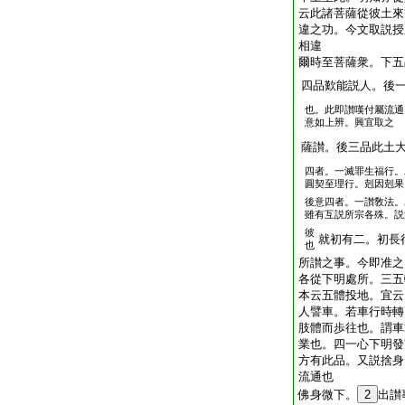
云此諸菩薩從彼土來
違之功。今文取説授
相違
爾時至菩薩衆。下五
四品歎能説人。後
也。此即讃嘆付屬流通
意如上辨。興宜取之
薩讃。後三品此土
四者。一滅罪生福行。
圓契至理行。剋因剋果
後意四者。一讃敎法。
雖有互説所宗各殊。説
彼
就初有二。初長
也
所讃之事。今即准之
各從下明處所。三五
本云五體投地。宜云
人譬車。若車行時轉
肢體而歩往也。謂車
業也。四一心下明發
方有此品。又説捨身
流通也
佛身微下。
2
出讃