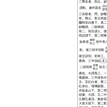
二釋名者。則云。妙
沼
讃歎。遂作題名
謬
三決疑者。問。妙幢
答。興云。客主然故
爾時至白佛下。第二
妙幢讃。二樹神讃。
有二。初出讃人。後
而説讃下。第二明事
興即
如來述
初中有
依之
歎。後三頌半別歎
後文語別。初有三。
應身。三半頌結
4
祥興
二頌明用
初又
取之
廣也。今謂爲三。一
熾盛徳。三半諸色分
文。言紅白者。擧二
紅赤白。瑠璃頗梨。
亦如金山下。第二明
頌廣。今謂。又二中
云猶孔雀頂。集妙花
大喜大捨下。第二歎