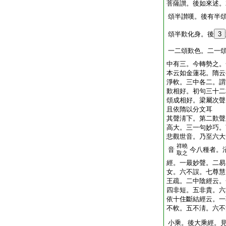
菩薩讃。後如來述。
頌半讃嘆。後有半
頌半歎化身。後
3
一二頌歎色。二一
中有三。今轉勢之。
本云如金蓮花。隋云
淨軟。三中各二。謂
歎相好。初句三十二
頌成相好。梁屬次聲
且依隋以分文耳
其聲淸下。第二歎聲
高大。三一句妙巧。
悲觀世音。乃至六大
祥曉
音
今八種者。
取之
經。一最妙聲。二易
女。六不誤。七尊慧
王疏。二中陰經云。
四非短。五非貴。六
依十住斷結經云。一
不軟。五不淸。六不
小乘。後大乘經。