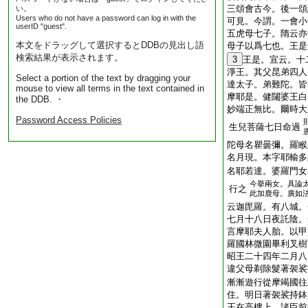
三頌會古今。後一頌
い。
Users who do not have a password can log in with the
可見。今謂。一會小
userID "guest".
五虎母七子。隋云亦
本文をドラッグして選択するとDDBの見出し語
母子以爲七也。王是
検索結果が表示されます。
3
王是。宜云。十
淨王。其父昆弟四人
Select a portion of the text by dragging your
達太子。弟難陀。皆
mouse to view all terms in the text contained in
摩耶是。健闥婆王白
the DDB. ・
妙端正無比。爾時大
Password Access Policies
生兒菩薩七日命過
陀母名瞿曇彌。羅睺
名月現。本字耶輸多
名耶若達。婆羅門女
今擧兩女。具論
行之
此加鹿母。廣如
云迦毘羅。有八城。
七月十八日夜託陰。
言摩耶夫人胎。以甲
羅國林微園畢利叉樹
昭王二十四年二月八
違父母剃除髮著袈裟
漸漸遊行從摩竭國往
住。明日著袈裟持鉢
王在高樓上。諸臣前