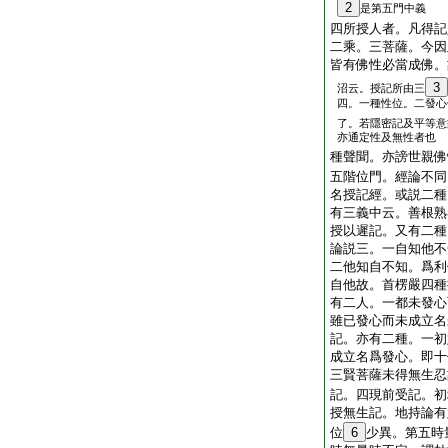
2
是第五門中義
四所授人者。凡得記
二乘。三菩薩。今因
皆有佛性必當成佛。
3
沼云。授記所由三
四。一種性位。二發心
了。若隱密記及平等意
亦通定性及無性者也
種聲聞。亦謗世親佛
五階位門。經論不同
名授記經。或説二種
有三義中云。善根熟
授以遲記。又有二種
論説三。一自知他不
二他知自不知。爲利
自他故。首楞嚴四種
有二人。一都未發心
雖已發心而未成立名
記。亦有二種。一初
成立名爲發心。即十
三賢菩薩未得無生忍
記。四現前受記。初
授無生記。地持論有
位
6
少異。第五時