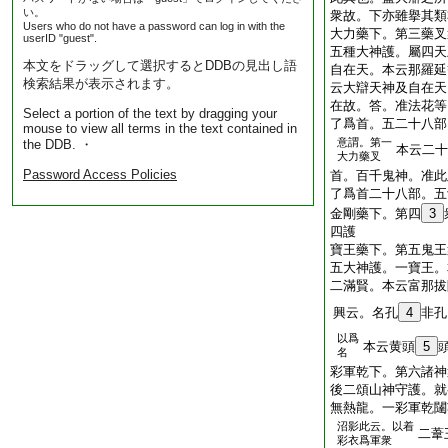
い。
衆故。下亦雖擧其類
Users who do not have a password can log in with the
大力藥下。第三藥叉
userID "guest".
五種大神護。屬四天
本文をドラッグして選択するとDDBの見出し語
自在天。本云那羅延
検索結果が表示されます。
云大辯天神及自在天
在故。答。准法花等
Select a portion of the text by dragging your
了爲首。五二十八部
mouse to view all terms in the text contained in
意謂。第一
the DDB. ・
本云二十
大力藥叉
Password Access Policies
首。百千鬼神。准此
了爲首二十八部。五
金剛藥下。第四
3
四護
寶王藥下。第五鬼王
五大神護。一寶王。
二滿賢。本云富那拔
興云。名孔
4
非孔
以爲
本云黄頭
5
名
彩軍乾下。第六諸神
後二頌山神守護。就
無熱龍。一彩軍乾闥
沼影此云。以着
二葦
彩衣爲軍衆