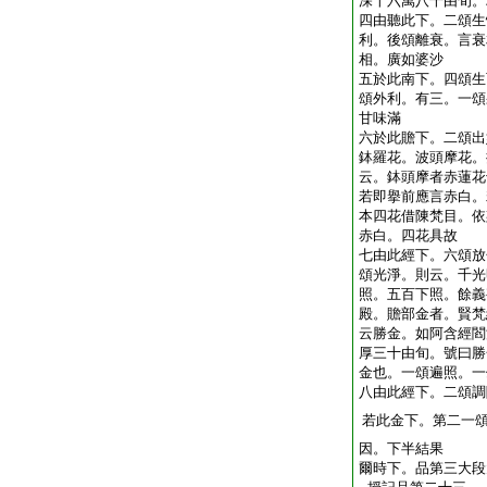
深十六萬八千由旬。
四由聽此下。二頌生
利。後頌離衰。言衰
相。廣如婆沙
五於此南下。四頌生
頌外利。有三。一頌
甘味滿
六於此贍下。二頌出
鉢羅花。波頭摩花。
云。鉢頭摩者赤蓮花
若即擧前應言赤白。
本四花借陳梵目。依
赤白。四花具故
七由此經下。六頌放
頌光淨。則云。千光
照。五百下照。餘義
殿。贍部金者。賢梵
云勝金。如阿含經閻
厚三十由旬。號曰勝
金也。一頌遍照。一
八由此經下。二頌調
若此金下。第二一
因。下半結果
爾時下。品第三大段