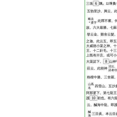
三珠
6
𩒐。以珠負
五勃里沙。興云。
略去
此釋不審。
＊婆字
故。六大最勝。七蘇
拏云金。雞舍云髮
之迦。此云五。即五
大威徳小渠之神。十
王。十二針毛。十三
上既有幷言。或可小
大渠諾下。
8
山神
沼云。
莊云。此樹神
諾者功
栴檀中勝。三舍羅
山爲
四雪山。五沙
名
阿那婆下。第七龍王
護
10
初也。有六
云。醎海中龍。即
醎
三目眞。本云目
海