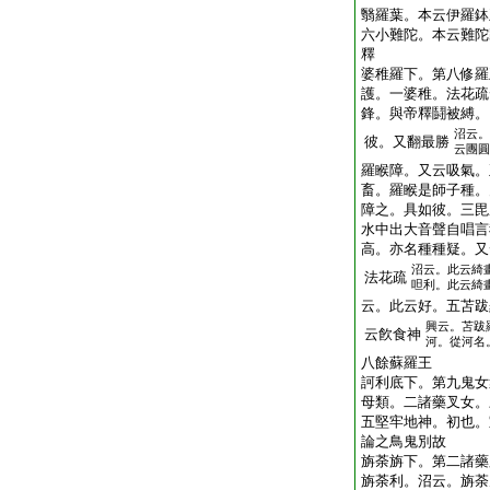
翳羅葉。本云伊羅鉢
六小難陀。本云難陀
釋
婆稚羅下。第八修羅
護。一婆稚。法花疏
鋒。與帝釋鬪被縛。
沼云。
彼。又翻最勝
云團圓
羅睺障。又云吸氣。
畜。羅睺是師子種。
障之。具如彼。三毘
水中出大音聲自唱言
高。亦名種種疑。又
沼云。此云綺
法花疏
呾利。此云綺
云。此云好。五苫跋
興云。苫跋
云飮食神
河。從河名
八餘蘇羅王
訶利底下。第九鬼女
母類。二諸藥叉女。
五堅牢地神。初也。
論之鳥鬼別故
旃荼旃下。第二諸藥
旃荼利。沼云。旃荼