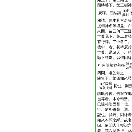
爾時菩下。第三樹神
祥即
廣釋。三結請
興影
獨請。舊本具言名等
提樹神名等增益。白
來因。後云何下正疑
世尊我下。第二廣釋
有行釋。二中各二。
後中二者。初擧廣行
世尊。是諸天下。第
願下請斷。以何因縁
莊
行何等勝妙善根
沼
四問。准答知之
佛告下。第四如來釋
祥沼及興
初也。則
皆取此科
請既是彼。告寧在地
從等者。本今轉勢。
已隨相修因是十信。
行。隨相修是十迴。
記也。祥云。因縁者
如來本願之縁。故名
因。依聞大士授記之
者。謂六度等行。此