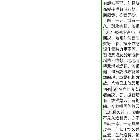
有超劫事耶。如釋迦
布髮掩埿超於八劫。
勝觀佛。亦云弗沙。
二解。一云。或有一
久。對此有超。若爾
8
刹那轉增進耶。
而説。若爾如何云初
齊等。答。據不作意
設作意時力用不等。
智增悲增及於煩惱怖
增怖不怖類。地地各
望悲增者説超。若爾
超。何須説彼布髮等
故偏説。或是化相方
故。八地已上他受用
何有
9
名窟作佛安
者而説。答。據智增
有。故涅槃云。有旃
佛。今妙幢等何故云
10
釋久近時。約
不見久近相異。亦不
量劫一念。一念無量
劫事。則知了悟久近
品云。生死道長。衆