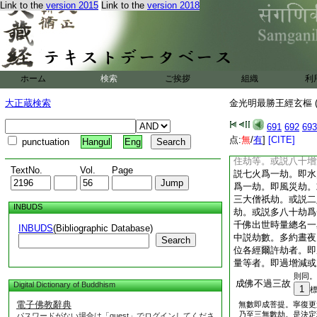
Link to the
version 2015
Link to the
version 2018
佛。奉持正法具菩薩
修因。因中初明供佛
慧。後具諸行祕結行
以兼中也。終言已者
此多劫種修福智二嚴
劫者。莊云。即依日
ホーム
検索
ご挨拶
組織
利
無數。何者。大劫無
故。乃至廣説。即取
大正蔵検索
金光明最勝王經玄樞 (
無量阿僧祇是小劫。
三阿僧祇成佛是大劫
691
692
693
種。如法花論有五種
点:
無
/
有
]
[CITE]
punctuation
Hangul
Eng
饉等爲三劫。或説一
住劫等。或説八十增
TextNo.
Vol.
Page
説七火爲一劫。即水
爲一劫。即風災劫。
三大僧祇劫。或説二
INBUDS
劫。或説多八十劫爲
千佛出世時量總名一
INBUDS
(Bibliographic Database)
中説劫數。多約晝夜
Search
位各經爾許劫者。即
量等者。即過增減或
則同。
成佛不過三故
Digital Dictionary of Buddhism
1
電子佛教辭典
無數即成菩提。寧復更
乃至三無數劫。是決定
パスワードがない場合は「guest」でログインしてくださ