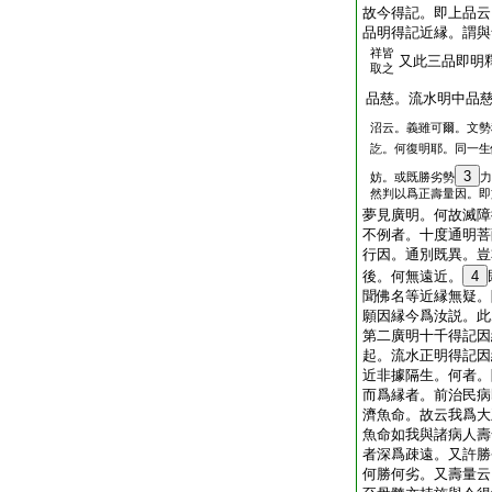
故今得記。即上品云
品明得記近縁。謂與
祥皆
又此三品即明
取之
品慈。流水明中品
沼云。義雖可爾。文勢
訖。何復明耶。同一生
3
妨。或既勝劣勢
力
然判以爲正壽量因。即
夢見廣明。何故滅障
不例者。十度通明菩
行因。通別既異。豈
後。何無遠近。
4
聞佛名等近縁無疑。
願因縁今爲汝説。此
第二廣明十千得記因
起。流水正明得記因
近非據隔生。何者。
而爲縁者。前治民病
濟魚命。故云我爲大
魚命如我與諸病人壽
者深爲疎遠。又許勝
何勝何劣。又壽量云