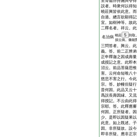
至骨髓亦持施與令得
説者。時衆何以得知
曉莊興皆依此意。而
自過。總言欲顯得記
宜。如樹神等。故此
二釋名者。祥云。此
5
曉莊
則取
名治病
損云病。藥能
三問答者。興云。此
義。答。前二正辨弟
正申釋迦之因成壽量
成授記之意。此即本
沼云。前品菩薩思惟
害。云何命短唯八十
慈悲不害之行。今此
宗。答。妙幢但疑行
昔何因。此品又云十
爲説長壽因縁。又流
得授記。不云由此得
宗耶。答。此釋應審
何因。正所疑者。因
少。是即以因疑果以
此意。如上既述。子
因。非所疑故。設今
即非所疑。應非正宗