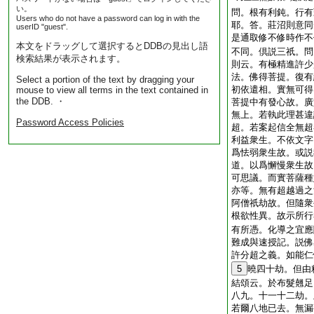
い。
問。根有利鈍。行有
Users who do not have a password can log in with the
耶。答。莊沼則意同
userID "guest".
是通取修不修時作不
本文をドラッグして選択するとDDBの見出し語
不同。倶説三祇。問
検索結果が表示されます。
則云。有極精進許少
法。佛得菩提。復有
Select a portion of the text by dragging your
初依遣相。實無可得
mouse to view all terms in the text contained in
the DDB. ・
菩提中有發心故。廣
無上。若執此理甚違
Password Access Policies
超。若案起信全無超
利益衆生。不依文字
爲怯弱衆生故。或説
道。以爲懈慢衆生故
可思議。而實菩薩種
亦等。無有超越過之
阿僧祇劫故。但隨衆
根欲性異。故示所行
有所憑。化導之宜應
難成與速授記。説佛
許分超之義。如能仁
5
曉四十劫。但由
結頌云。於布髮翹足
八九。十一十二劫。
若爾八地已去。無漏