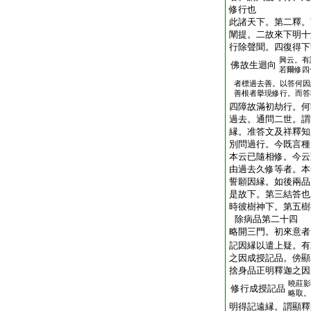
修行也
此諸天下。第二釋。
闡提。二故來下明十
行除聲聞。四復得下
興云。有
佛故生迴向
若爾修四
者標過去善。以答何因
善根者擧現修行。而答
四障故滿初劫行。何
過去。通問二世。謂
縁。准答文及祥釋知
別問過行。今既言種
本云已隨相修。今云
由過去久修等者。本
誓願因縁。如後兩品
是故下。第三結答也
時彼樹神下。第五樹
除病品第二十四
略開三門。初來意者
記因縁以遣上疑。有
之因成授記品。傍顯
捨身品正明釋迦之因
曉莊影
修行成授記品
略取。
明得記遠縁。謂顯釋