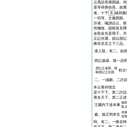
云爲説長壽因縁。何
度等得壽命長。故應
者。十千
6
縁與藥
一切等。文義既顯。
宗者。喩讃品云。夜
而懺悔。因斯當見釋
金龍金光是我子。共
正記何通。故以授記
佛告至念之下三品。
遣上疑。有二。如
得記遠縁。後一品
授記之遠因。後
初文
顯授記之近因
二。一誡聽。二許
本云善持憶念
是十千下。第二許説
善女天下。第二正述
興
王國内下述本事
取
祥
處。後正明本生
皆
時。有二。一佛在時
有王下。第二處亦二