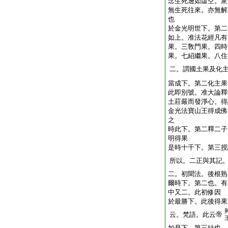
念生死邊如虛空。衆
無生死往來。亦無解
也
於金光明世下。第二
如上。准法花經凡有
果。三敎門果。四時
果。七紹繼果。八住
二。謂國土果及化
當成下。第二化主果
此即別號。准大論釋
土莊嚴而發淨心。得
金光法寶山王得成佛
之
時此下。第二釋二子
明得果
是時十千下。第三授
所以。二正與其記
二。初聞法。後根熟
爾時下。第二也。有
中又二。此初修因
於最勝下。此後得果
云。梵語。此云帝
如是下。第三結也