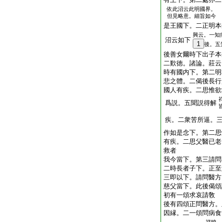
依此沼云此明國界。
但見略意。細旨如今
是王國下。二正明本
興云。一知
沼云如下
1
後。五
後善女爾時下出子本
二歎徳。諸論。莊云
時有國内下。第二明
悲之體。二偈後長行
國人有疾。二思惟欲
爲説。五聞説得解
疾。二衆苦所逼。
作如是念下。第二思
有疾。二思父醫已老
救者
我今當下。第三請問
二時長者子下。正至
三即以下。請問醫方
慈父當下。此後偈頌
初有一頌求哀請敎
後有四頌正問醫方。
因縁。二一頌問病食