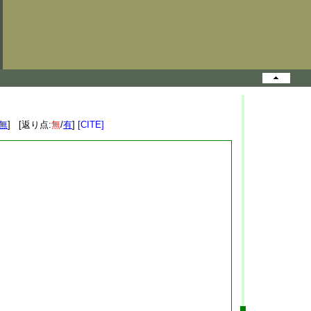
無
] [返り点:
無
/
有
]
[CITE]