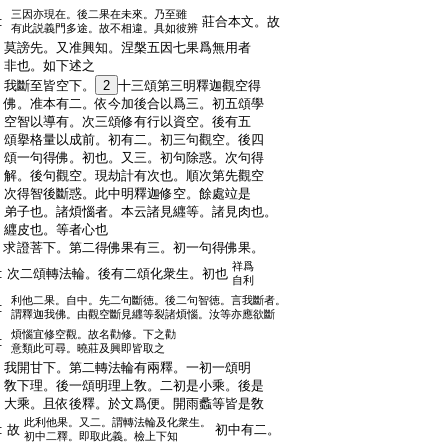
三因亦現在。後二果在未來。乃至雖
:
莊合本文。故
有此説義門多途。故不相違。具如彼辨
:
莫謗先。又准興知。涅槃五因七果爲無用者
:
非也。如下述之
:
我斷至皆空下。
2
十三頌第三明釋迦觀空得
:
佛。准本有二。依今加後合以爲三。初五頌學
:
空智以導有。次三頌修有行以資空。後有五
:
頌擧格量以成前。初有二。初三句觀空。後四
:
頌一句得佛。初也。又三。初句除惑。次句得
:
解。後句觀空。現劫計有次也。順次第先觀空
:
次得智後斷惑。此中明釋迦修空。餘處竝是
:
弟子也。諸煩惱者。本云諸見纒等。諸見肉也。
:
纒皮也。等者心也
:
求證菩下。第二得佛果有三。初一句得佛果。
祥爲
:
次二頌轉法輪。後有二頌化衆生。初也
自利
利他二果。自中。先二句斷徳。後二句智徳。言我斷者。
:
謂釋迦我佛。由觀空斷見纒等裂諸煩惱。汝等亦應欲斷
煩惱宜修空觀。故名勸修。下之勸
:
意類此可尋。曉莊及興即皆取之
:
我開甘下。第二轉法輪有兩釋。一初一頌明
:
敎下理。後一頌明理上敎。二初是小乘。後是
:
大乘。且依後釋。於文爲便。開雨蠡等皆是敎
此利他果。又二。謂轉法輪及化衆生。
:
故
初中有二。
初中二釋。即取此義。檢上下知