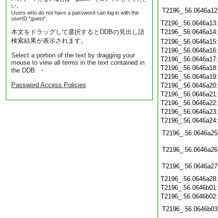
い。
T2196_.56.0646a12
Users who do not have a password can log in with the
userID "guest".
T2196_.56.0646a13
本文をドラッグして選択するとDDBの見出し語
T2196_.56.0646a14
検索結果が表示されます。
T2196_.56.0646a15
T2196_.56.0646a16
Select a portion of the text by dragging your
T2196_.56.0646a17
mouse to view all terms in the text contained in
T2196_.56.0646a18
the DDB. ・
T2196_.56.0646a19
Password Access Policies
T2196_.56.0646a20
T2196_.56.0646a21
T2196_.56.0646a22
T2196_.56.0646a23
T2196_.56.0646a24
T2196_.56.0646a25
T2196_.56.0646a26
T2196_.56.0646a27
T2196_.56.0646a28
T2196_.56.0646b01
T2196_.56.0646b02
T2196_.56.0646b03