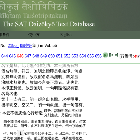
:
云何執下。第二釋有二。初一句衆生空後二
:
句四大空
:
彼諸大下。第三結也。體無生者。祥云。四大本
:
不生故
:
無明至
13
無明下。第五三頌明十二縁空。有
:
二。初一頌明無明空。後二頌明十一支空
用条件
使い方
English
沼興
莊興
:
初也又二。初半明體。後半明名
初
取之
取之
No.
2196_
願曉等
集 ) in Vol. 56
莊取。廣依
:
中。一句眞無
一句俗有。言衆縁者。
廣百釋之
644
645
646
647
648
649
650
651
652
653
654
655
656
[行番号:
有
/
:
本云妄想因縁。准之應知。後中亦二。一句明
:
名字是無。此明無召體之功。本云無所有故
:
假名無明。祥云。無明之體即是眞如淨。何處
:
別有無明體相。故以假名名爲無明。猶如波
:
浪離水無別也。故知今言失正慧者。迷失此
:
本淨正慧體。故云無明。一句明隨俗説有强
:
名爲名也
:
第十一支有三。初一頌合出名體。次半明用。
:
後半明空。空又二。初一句眞無。後一句俗有。
莊云。謂無明等由不如理
:
本云不善思惟心行所造
分別生故。乃至此中應言
由不如理分別生。生者生無明等。而言生分別者。謂文
:
章便故耳。沼云。由不如理虛妄生思惟。倒分別非他所
1
作。興云
如唯識云如是十二。十因二果。定不同世。
:
然依瑜伽更有一義。前三因在過去收。四果在現在收。