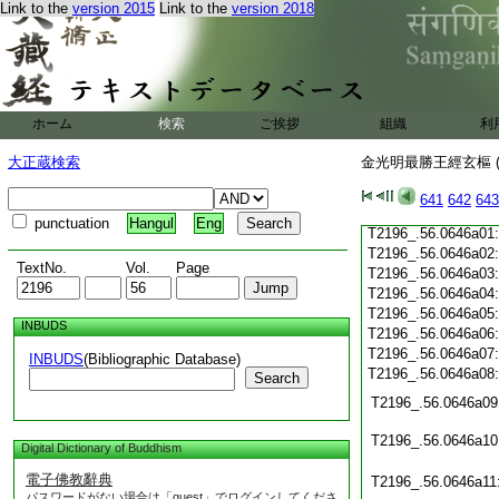
Link to the
version 2015
Link to the
version 2018
T2196_.56.0645c20
T2196_.56.0645c21
T2196_.56.0645c22
T2196_.56.0645c23
T2196_.56.0645c24
T2196_.56.0645c25
ホーム
検索
ご挨拶
組織
利
T2196_.56.0645c26
大正蔵検索
金光明最勝王經玄樞 (
T2196_.56.0645c27
641
642
643
T2196_.56.0645c28
punctuation
Hangul
Eng
T2196_.56.0646a01
T2196_.56.0646a02
TextNo.
Vol.
Page
T2196_.56.0646a03
T2196_.56.0646a04
T2196_.56.0646a05
INBUDS
T2196_.56.0646a06
T2196_.56.0646a07
INBUDS
(Bibliographic Database)
T2196_.56.0646a08
Search
T2196_.56.0646a09
T2196_.56.0646a10
Digital Dictionary of Buddhism
電子佛教辭典
T2196_.56.0646a11
パスワードがない場合は「guest」でログインしてくださ