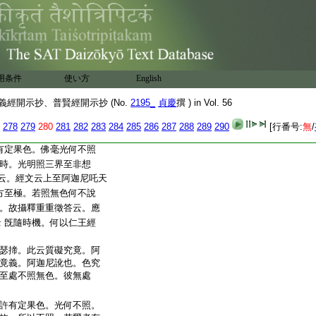
他○從照東方萬八千
之文。蓋勘酌由人耳。舊
者。表一乘因果是諸因
表果位滿。八千數缺。表因
14
已。更照九方復何所
表十住是位始。迹門說法
用条件
使い方
English
入於十住。開佛智見。擧
周遍者。當知諸方亦
義經開示抄、普賢經開示抄 (No.
2195_
貞慶
撰 ) in Vol. 56
可見之
278
279
280
281
282
283
284
285
286
287
288
289
290
[行番号:
無
/
色界耶。玄賛不照無色
有定果色。佛毫光何不照
時。光明照三界至非想
云。經文云上至阿迦尼吒天
方至極。若照無色何不說
。故攝釋重重徵答云。應
旣隨時機。何以仁王經
云
瑟揥。此云質礙究竟。阿
竟義。阿迦尼訛也。色究
至處不照無色。彼無處
許有定果色。光何不照。