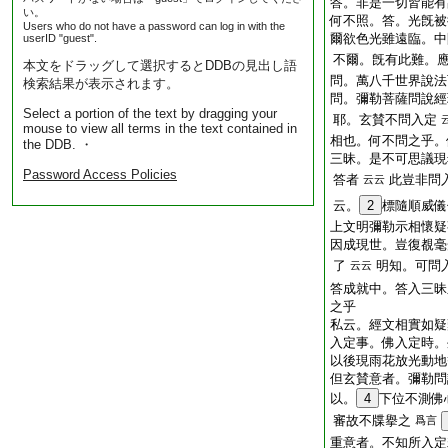
答。非是一切皆能有
い。
何不照。答。光旣被
Users who do not have a password can log in with the
爾欲色光雖遠臨。中
userID "guest".
不爾。旣有此難。
本文をドラッグして選択するとDDBの見出し語
問
。萬八千世界說法
検索結果が表示されます。
問。彌勒菩薩問說經
Select a portion of the text by dragging your
耶。玄賛不問入定
mouse to view all terms in the text contained in
相也。何不問之乎。
the DDB. ・
三昧。是不可思議現
Password Access Policies
答者
此豈非問
云云
云。
2
標隨順威儀
上文明彌勒示相懷疑
因成現世。豈復覩
了
明知。可問
云云
答成就中。答入三
之乎
私云。經文相實如疑
入定事。佛入定時。
以後現雨花放光動地
但玄賛意者。彌勒
以。
4
下位不測佛
審故不牒擧之
爲言
重意者。不知所入