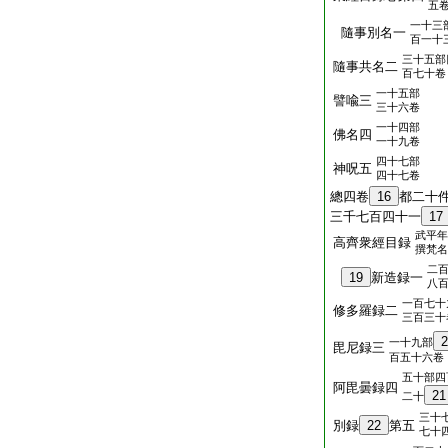
五
一十三
隨事別名一
百一十
三十五部
隨事共名二
百七十卷
一十五部
譬喩三
三十六卷
一十四部
佛名四
一十九卷
四十七部
神呪五
四十七卷
總四卷
16
都二十
三千七百四十一
17
武平年
高齊衆經目録
撰梵名
二
19
新造録一
八
一百七十
修多羅録二
三百三十
2
一十九部
毘尼録三
百五十六卷
五十部四
阿毘曇録四
21
二十
三十
別録
22
第五
七十