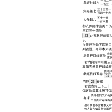
一百二十
衆經抄録六
一百三十
三十三部一
集録第七
百四十七卷
五十一部
人作録八
一百六卷
都八件經律論眞＊僞
三百三十四卷
23
此都數與前數
以
從衆經別録下四家目
列篇題。今尋本未獲
貞
唐衆經目録五卷
玄
右内典録中引用云
取隋五卷衆經録編新
於隋録
衆經目録五卷
24
門靜
26
秦撰
右從古録已下三十
備述欲尋其本難可備
撰録者曰又如長
有據
中引眞寂寺録義
但引其名不言卷數又有
何人製作似是當寺藏經