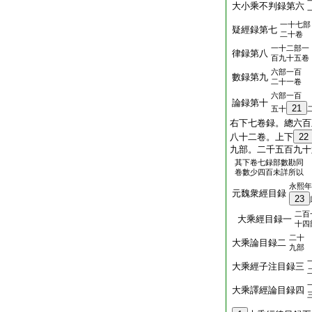
大小乘不判録第六
一十七部
疑經録第七
二十卷
一十二部一
律録第八
百九十五卷
六部一百
數録第九
二十一卷
六部一百
論録第十
21
五十
右下七卷録。總六百
八十二卷。上下
22
九部。二千五百九十
其下卷七録部數勘同
卷數少四百未詳所以
永熙年
元魏衆經目録
23
二百
大乘經目録一
十四
二十
大乘論目録二
九部
大乘經子注目録三
大乘譯經論目録四