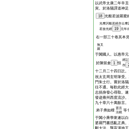
以武帝太康二年辛丑
寅。於洛陽譯道神足
18
光般若波羅蜜
光摩訶般若經亦云摩
19
若放光經
元年
右一部三十卷其本
無叉
羅
于闐國人。以惠帝元
經記
於陳留倉
1
恒
作
十二月二十四日訖。
祝太玄周玄明筆受。
門朱士行。嘗於洛陽
往不通。毎歎此經大
志捐身發心尋取。遂
發迹雍州西度流沙。
九十章六十萬餘言。
晋言
弟子弗如檀
等
法鏡
于闐小乘學衆遂以白
婆羅門書惑亂正典。
斷大法。聾盲漢地王