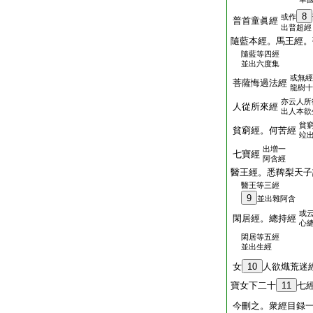
8
或作
普首童眞經
出普超經
隨藍本經。馬王經。
隨藍等四經
並出六度集
或無經
菩薩悔過法經
龍樹十
亦云人所
人從所來經
出人本欲
貧
貧窮經。何苦經
竝
出増一
七寶經
阿含經
醫王經。悉鞞梨天子
醫王等三經
9
並出雜阿含
或
閑居經。總持經
心
閑居等五經
並出生經
女
10
人欲熾荒迷
寶女下二十
11
七
今刪之。衆經目録