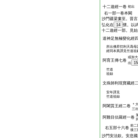
十二遊經一卷
初出
右一部一卷本闕
沙門疆梁婁至。晋言
弘化在
14
懷。以
十二遊經一部。見始
道神足無極變化經
所出佛昇忉利天爲母
經同本異譯見竺道祖
或加大
阿育王傳七卷
15
出
竺道
祖録
文殊師利現寶藏經
安年譯見
竺道祖録
＊
阿闍貰王經二卷
三
阿難目佉羅經一卷
前二
右五部十六卷
後三
沙門安法欽。安息國