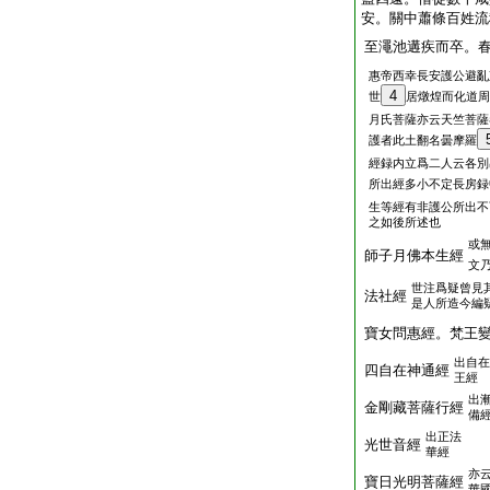
安。關中蕭條百姓流
至澠池遘疾而卒。
惠帝西幸長安護公避亂
4
世
居燉煌而化道周
月氏菩薩亦云天竺菩薩
護者此土翻名曇摩羅
經録内立爲二人云各別
所出經多小不定長房録
生等經有非護公所出不
之如後所述也
或
師子月佛本生經
文
世注爲疑曾見
法社經
是人所造今編
寶女問惠經。梵王
出自在
四自在神通經
王經
出
金剛藏菩薩行經
備
出正法
光世音經
華經
亦
寶日光明菩薩經
華