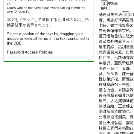
1
い。
安遂總
Users who do not have a password can log in with the
稱釋氏
userID "guest".
誦經日萬言過
2
目
本文をドラッグして選択するとDDBの見出し語
苦。篤志好學萬里尋
検索結果が表示されます。
七籍。雖世務毀譽未
寺廟圖像雖崇京邑。
Select a portion of the text by dragging your
護乃慨然發憤志弘大
mouse to view all terms in the text contained in
遊諸國外國異言三十
the DDB. ・
遍學貫綜。詁訓音義
Password Access Policies
梵經還歸東夏。自燉
往江左。沿路傳譯寫
年景戌。至愍帝建興
等經一百七十五部。
眞。竺法首。陳士倫
旨執筆詳挍。而護孜
終身寫譯勞不告倦。
護之力也。末隱居深
後有採薪者穢其水側
歎曰。人之無徳遂使
無以自給。正當移去
幽誠所感皆此類也。
公澄寂道徳淵美。微
護公天挺弘懿。濯足
於長安青門外精勤行
蓋四遠。僧徒數千咸