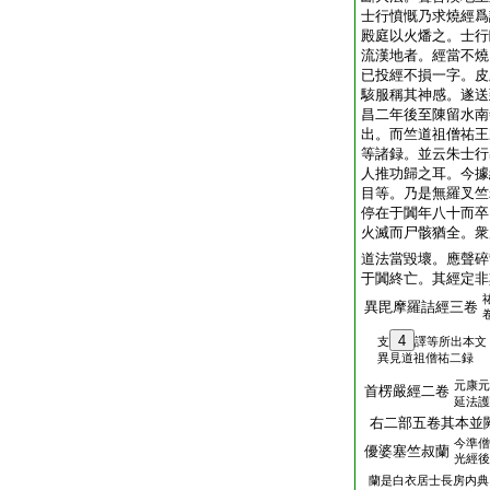
士行憤慨乃求燒經爲
殿庭以火燔之。士行
流漢地者。經當不燒
已投經不損一字。皮
駭服稱其神感。遂送
昌二年後至陳留水南
出。而竺道祖僧祐王
等諸録。並云朱士行
人推功歸之耳。今據
目等。乃是無羅叉竺
停在于闐年八十而卒
火滅而尸骸猶全。衆
道法當毀壞。應聲碎
于闐終亡。其經定非
異毘摩羅詰經三卷
4
支
譯等所出本文
異見道祖僧祐二録
元康元
首楞嚴經二卷
延法護
右二部五卷其本並
今準僧
優婆塞竺叔蘭
光經後
蘭是白衣居士長房内典