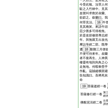
一人自云。是其祖父
今受此報。汝罪人何
駈之入竹林中。見其
血號叫求救於叔蘭。
欲釵之。叙蘭曰。我
何罪見治。
16
牛
見其兩舅。來語牛頭
惡少善多可得相免。
於是改節修慈專志經
年。與無羅叉出放光
摩詰等經二部。既學
遭
18
艱難三月便
不便可待來年。叔蘭
者不復再生。人神異
棲靈有地則烏鳥之心
走無地。何暇奉塋乎
作亂。寇賊縱横因避
告知識曰。吾將死矣
命
19
菩薩逝經一卷
第
菩薩修行經一卷
經
出
佛般泥洹經二卷
譯