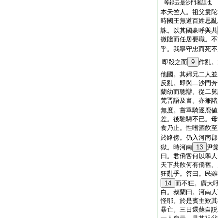
等録云是沙門者誤也
本天竺人。祖父婁陀
時國王無道百姓思亂
誅。以其國豪呼與共
微賤而任居要職。不
乎。我寧守忠而死不
即殺之而
9
作亂。
他國。其婦兄二人並
反亂。即與二沙門奔
蘭幼而聰辯。從二舅
梵晋語及書。亦兼諸
無度。嘗單騎逐鹿値
差。後馳騁不已。母
食乃止。性嗜酒飮至
於路傍。仍入河南郡
獄。時河南
13
尹
曰。君僑客何以學人
天下共飮何有僑舊。
狂亂乎。答曰。民雖
14
而不狂。廣大
白。叔蘭曰。河南人
怪耶。於是賓主歎其
暴亡。三日還蘇自説