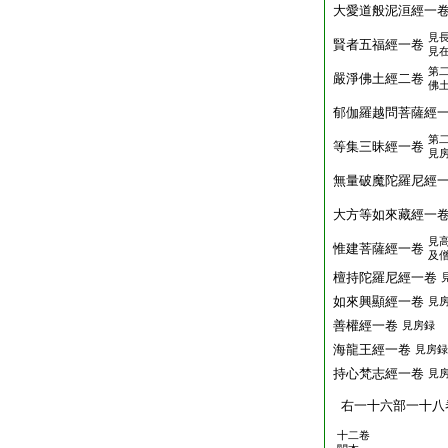
大愛道般泥洹經一
見
賢者五福經一卷
見
第
嚴淨佛土經二卷
佛
郁伽羅越問菩薩經
第
等集三昧經一卷
見
無量破魔陀羅尼經
大方等如來藏經一
見
惟建菩薩經一卷
及
檀持陀羅尼經一卷
如來興顯經一卷
見
善權經一卷
見房録
海龍王經一卷
見房録
持心梵志經一卷
見
右一十六部一十八
十二卷