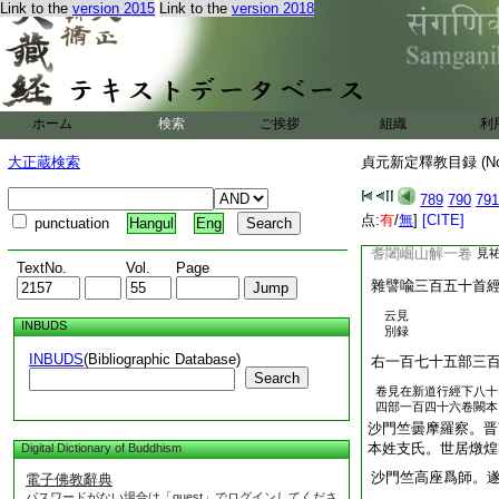
沙門果證經一卷
Link to the
version 2015
Link to the
version 2018
寂
貧女爲國王夫人經
誡王經一卷
見祐録
誡具經一卷
見祐録
誡羅云經一卷
見祐録
ホーム
検索
ご挨拶
組織
利
祐録云
比丘尼戒一卷
曇摩持
大正蔵検索
貞元新定釋教目録 (N
迦葉結集傳經一卷
789
790
791
出見眞
点:
有
/
無
]
[CITE]
punctuation
Hangul
Eng
祐録
耆闍崛山解一卷
見
TextNo.
Vol.
Page
雜譬喩三百五十首
云見
INBUDS
別録
INBUDS
(Bibliographic Database)
右一百七十五部三
Search
卷見在新道行經下八十
四部一百四十六卷闕本
沙門竺曇摩羅察。晋
本姓支氏。世居燉煌
Digital Dictionary of Buddhism
沙門竺高座爲師。
電子佛教辭典
パスワードがない場合は「guest」でログインしてくださ