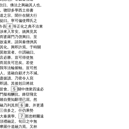
歎曰。佛法之興融其人也。
。聰辯多學西土俗書
道之宗。聞什在關大行
徒曰。寧可偏使釋氏之
今吾
4
等正化之典不洽東
渉來入常安。姚興見其
而婆羅門乃啓興曰。至
故遠來。請與秦僧捔其
其化。興即許焉。于時關
莫敢當者。什謂融曰。
言必勝。豈可得使無
而屈良可悲矣。若使
我等法輪摧軸。豈可然
人。道融自顧才力不減。
盡披讀。乃密令人寫
即誦。其後剋日將就
皆會。
5
關中僧衆四遠必
門擬相酬抗。鋒辯飛玄
雖自覺知辭理已屈。然
融乃列其所
6
書。并更通
三倍多之。什仍乘勢
大秦廣學。
7
那忽輕爾遠
頂禮融足。旬日之中無
摩羅什道融力焉。又杯