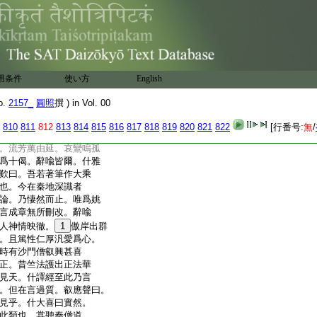
者才暢二公乃至道恒
僧肇等三千餘僧。禀訪
慧遠道業冲粹。乃遣使
士慧解洞微。亦入關諮禀。盛業
沙門慧叡才識高
17
明常
論西方辭體商略同異
用条件
使い方
English
藻。其宮商體韻以入絃
讃徳。見佛之儀以歌歎
o.
2157_
圓照
撰 ) in Vol. 00
式也。但改梵爲秦失其
文體。有似嚼飯與人。非
810
811
812
813
814
815
816
817
818
819
820
821
822
[行番号:
無
/
歐噦也。什
19
當作頌贈沙門
。流芳萬由延。哀鸞鳴孤
爲十偈。辭喩皆爾。什雅
歎曰。吾若著筆作大乘
也。今在秦地深識者
論。乃悽然而止。唯爲姚
言成章無所刪改。辭喩
人神情映徹。
1
傲岸出群
。且篤性仁厚汎愛爲心。
時有沙門僧叡興甚喜
正。昔竺法護出正法華
見天。什譯經至此乃言
。但在言過質。叡應聲曰。
見乎。什大喜曰實然。
此類也。甞聽秦僧道