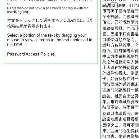
い。
融講
2
法華。什乃
Users who do not have a password can log in with the
俄而師子國有婆羅門
userID "guest".
罕不披誦。而彼國外
本文をドラッグして選択するとDDBの見出し語
佛法。乃即慨然謂其
検索結果が表示されます。
風獨傳震旦。而
3
國。因遂乘駝負書遠
Select a portion of the text by dragging your
口眼便僻頗亦惑之。
mouse to view all terms in the text contained in
the DDB. ・
道無方各尊其事。今
辯力。隨有優者即傳
Password Access Policies
中四方僧衆相視缺然
此之外道聰明殊人捔
上大道在於吾徒爲彼
外道肆情得志。則是
乎。如吾所覩在君一
而彼西域外道經書未
婆羅門所讀經目一披
論義。姚興自出公卿
集。爾時道融與婆羅
彼所不逮。時婆羅門
意猶以廣讀爲夸。道
論秦地經史名目卷部
因嘲之曰。君可不聞
來。婆羅門心生愧伏
何而去。像運再顯鳩