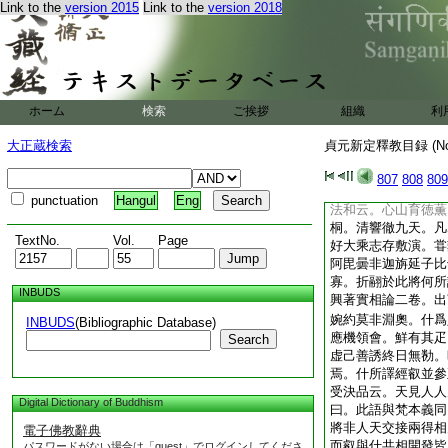
門不遠萬里名徳秀拔
Link to the
version 2015
Link to the
version 2018
僧標慧叡僧＊敦僧弼
精研務窮幽旨。廬山
循問。龍光道
16
久大至今仰則焉。初
隨什傳寫。什毎爲叡
ホーム
検索
ご挨拶
組織
利
云。天竺國俗甚重文
爲善。凡覲國王必有
大正蔵検索
貞元新定釋教目録 (N
爲尊。經中偈頌皆其
藻蔚。雖得大意殊隔
807
808
809
徒失味乃令人
18
punctuation
Hangul
Eng
法和云。心山育徳薫
桐。清響徹九天。凡
TextNo.
Vol.
Page
好大乘志存敷演。甞
阿毘曇非迦旃延子比
寡。折翮於此將何所
INBUDS
興著實相論二卷。出
婉約莫非淵奧。什爲
INBUDS
(Bibliographic Database)
應機領會。鮮有其疋
Search
虚己善誘終日無勌。
焉。什所譯經叡並參
受決品云。天見人人
Digital Dictionary of Buddhism
曰。此語與梵本義同
將非人天交接兩得相
電子佛教辭典
而叡與什共相開發皆
パスワードがない場合は「guest」でログインしてくださ