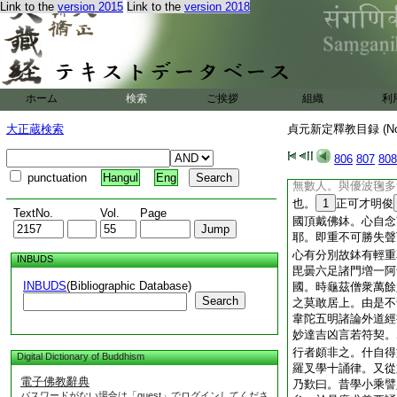
Link to the
version 2015
Link to the
version 2018
誦千偈名播諸國。什
藏中長二阿含凡四百
議深推服之。聲徹於
師共相攻難。言氣始
不順。什乘其隙而挫
王益敬異日給鵝腊一
ホーム
検索
ご挨拶
組織
利
舛。此外國之上供也
人沙彌十人。營視灑
大正蔵検索
貞元新定釋教目録 (N
如此。至年十二其母
有一羅漢見而異之。
806
807
808
沙彌若至三十五不破
punctuation
Hangul
Eng
無數人。與優波毱多
也。
1
正可才明俊
TextNo.
Vol.
Page
國頂戴佛鉢。心自念
耶。即重不可勝失聲
心有分別故鉢有輕重
INBUDS
毘曇六足諸門増一阿
INBUDS
(Bibliographic Database)
國。時龜茲僧衆萬餘
Search
之莫敢居上。由是不
韋陀五明諸論外道經
妙達吉凶言若符契。
行者頗非之。什自得
Digital Dictionary of Buddhism
羅叉學十誦律。又從
電子佛教辭典
乃歎曰。昔學小乘譬
パスワードがない場合は「guest」でログインしてくださ