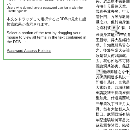
矣。於是廣求義要誦
い。
有頃什母辭往天竺。
Users who do not have a password can log in with the
userID "guest".
尋衰吾其去矣。行天
謂什曰。方等深教應
本文をドラッグして選択するとDDBの見出し語
爾之力。但於自身無
検索結果が表示されます。
之道利彼
6
亡躯。
Select a portion of the text by dragging your
雖復身當鑪
苦而
mouse to view all terms in the text contained in
王新寺。得大品經始
the DDB. ・
牒。什知魔所爲誓心
之。後於雀梨大寺讀
Password Access Policies
汝是智人何以讀此。
去。我心如地不可轉
經論洞其祕奧。龜茲
7
秦錦褥鋪之令什
其師槃頭達多具説一
即禮什爲師。言我是
大乘師矣。西域諸國
至講説諸王長跪座側
重如此。什道震西域
三年歳次丁丑正月太
野。當有大徳智人入
悟曰。朕聞西域有鳩
年堅遣驍騎將軍呂光
茲及焉耆諸國。臨發