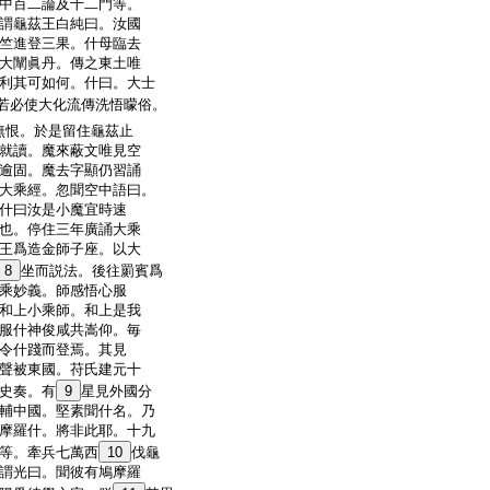
中百二論及十二門等。
謂龜茲王白純曰。汝國
竺進登三果。什母臨去
大闡眞丹。傳之東土唯
利其可如何。什曰。大士
若必使大化流傳洗悟曚俗。
無恨。於是留住龜茲止
就讀。魔來蔽文唯見空
逾固。魔去字顯仍習誦
大乘經。忽聞空中語曰。
什曰汝是小魔宜時速
也。停住三年廣誦大乘
王爲造金師子座。以大
8
坐而説法。後往罽賓爲
乘妙義。師感悟心服
和上小乘師。和上是我
服什神俊咸共嵩仰。毎
令什踐而登焉。其見
聲被東國。苻氏建元十
史奏。有
9
星見外國分
輔中國。堅素聞什名。乃
摩羅什。將非此耶。十九
等。牽兵七萬西
10
伐龜
謂光曰。聞彼有鳩摩羅