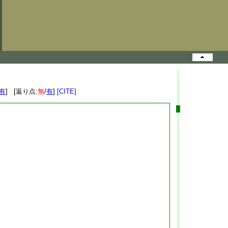
有
] [返り点:
無
/
有
]
[CITE]