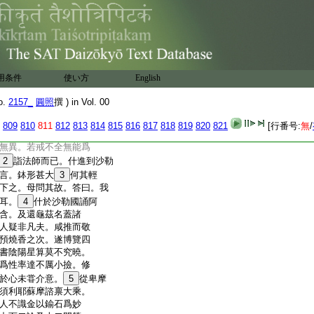
既至仍師事之。遂誦雜
萬言。達多毎與什論
王。王即請入集外道論
交外道輕其幼稚言頗
之。外道折服愧惋無言。
雙粳麺各三斗
7
酥六
用条件
使い方
English
。所住寺僧乃差大僧五
掃有若弟子。其見尊崇
o.
2157_
圓照
撰 ) in Vol. 00
携還龜茲。至月氏北山
謂其母言。常當守護。此
809
810
811
812
813
814
815
816
817
818
819
820
821
[行番号:
無
/
戒者。當大興佛法度
無異。若戒不全無能爲
2
詣法師而已。什進到沙勒
言。鉢形甚大
3
何其輕
下之。母問其故。答曰。我
耳。
4
什於沙勒國誦阿
含。及還龜茲名蓋諸
人疑非凡夫。咸推而敬
預燒香之次。遂博覽四
書陰陽星算莫不究曉。
爲性率達不厲小撿。修
於心未甞介意。
5
從卑摩
須利耶蘇摩諮禀大乘。
人不識金以鍮石爲妙