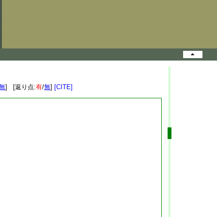
無
] [返り点:
有
/
無
]
[CITE]