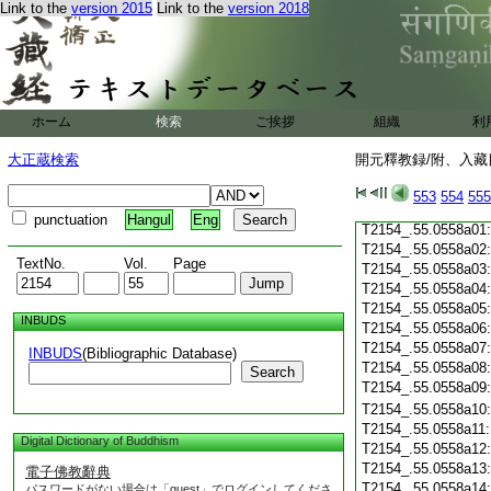
Link to the
version 2015
Link to the
version 2018
T2154_.55.0557c19
T2154_.55.0557c20
T2154_.55.0557c21
T2154_.55.0557c22
T2154_.55.0557c23
T2154_.55.0557c24
ホーム
検索
ご挨拶
組織
利
T2154_.55.0557c25
T2154_.55.0557c26
大正蔵検索
開元釋教録/附、入藏目
T2154_.55.0557c27
T2154_.55.0557c28
553
554
555
T2154_.55.0557c29
punctuation
Hangul
Eng
T2154_.55.0558a01
T2154_.55.0558a02
TextNo.
Vol.
Page
T2154_.55.0558a03
T2154_.55.0558a04
T2154_.55.0558a05
INBUDS
T2154_.55.0558a06
T2154_.55.0558a07
INBUDS
(Bibliographic Database)
T2154_.55.0558a08
Search
T2154_.55.0558a09
T2154_.55.0558a10
T2154_.55.0558a11
Digital Dictionary of Buddhism
T2154_.55.0558a12
T2154_.55.0558a13
電子佛教辭典
T2154_.55.0558a14
パスワードがない場合は「guest」でログインしてくださ