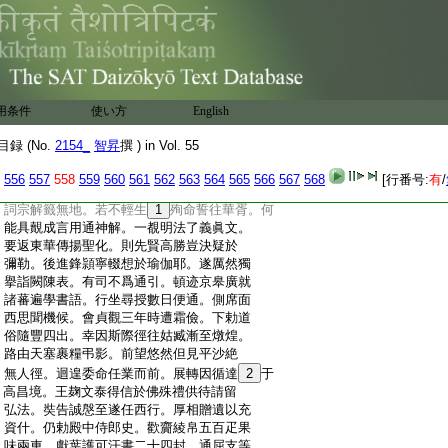
:
學倶舍論。皆一遍而盡其旨經目而記於心。
:
雖宿學耆年不能出也。至於鉤深致遠開微
:
發伏衆所不至。獨悟於幽奧者固非一義焉。
:
時長安有常辯二法師。爲上京法匠。奘又諮
:
禀。然其所有深致亦一拾斯盡。二徳並深嗟
:
賞。乃謂奘曰。汝可謂釋門千里之駒。其再
用条件
使い方
English
:
明慧日當在爾躬。恨吾輩老朽恐不見也。自
:
是學徒改觀譽滿京邑。僕射宋公
17
簫瑀敬其
録 (No.
2154_
智昇
撰 ) in Vol. 55
:
脱頴奏住莊嚴。然非本志情栖物表。乃又惟
:
曰。余周流呉蜀爰逮趙魏末及周秦。預有講
556
557
558
559
560
561
562
563
564
565
566
567
568
[行番号:
有
/
:
筵率皆登踐已布之言。今雖蘊胸襟未吐之
:
詞宗解籤無地。若不輕生
1
殉命誓往華胥。何
:
能具覿成言用通神解。一覩明法了義眞文。
:
要返東華傳揚聖化。則先賢高勝豈決疑於
:
彌勒。後進鋒頴寧輟想於瑜伽耶。遂厲然獨
:
擧詣闕陳表。有司不爲通引。頓迹京皋廣就
:
諸蕃遍學書語。行坐尋授數日便通。側席面
:
西思聞機候。會貞觀三年時遭霜儉。下勅道
:
俗隨豐四出。幸因斯際徑往姑臧漸至燉煌。
:
路由天塞裹糧弔影。前望悠然但見平沙絶
:
無人徑。迴遑委命任業而前。展轉因循達
2
于
:
高昌境。王麹文泰得信於佛殊禮供待請留
:
弘法。奘告誠慇至遂任西行。厚相贈遺以充
:
資什。仍勅殿中侍郎史。歡齎綾帛五百疋果
:
味兩車。獻葉護可汗書二十四封。通屈支等