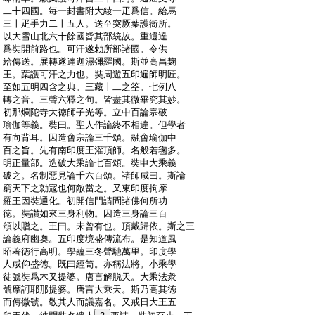
:
二十四國。毎一封書附大綾一疋爲信。給馬
:
三十疋手力二十五人。送至突厥葉護衙所。
:
以大雪山北六十餘國皆其部統故。重遺達
:
爲奘開前路也。可汗遂勅所部諸國。令供
:
給傳送。展轉遂達迦濕彌羅國。斯並高昌麹
:
王。葉護可汗之力也。奘周遊五印遍師明匠。
:
至如五明四含之典。三藏十二之筌。七例八
:
轉之音。三聲六釋之句。皆盡其微畢究其妙。
:
初那爛陀寺大徳師子光等。立中百論宗破
:
瑜伽等義。奘曰。聖人作論終不相違。但學者
:
有向背耳。因造會宗論三千頌。融會瑜伽中
:
百之旨。先有南印度王灌頂師。名般若毱多。
:
明正量部。造破大乘論七百頌。奘申大乘義
:
破之。名制惡見論千六百頌。諸師咸曰。斯論
:
窮天下之勍寇也何敵當之。又東印度拘摩
:
羅王因奘通化。初開信門請問諸佛何所功
:
徳。奘讃如來三身利物。因造三身論三百
:
頌以贈之。王曰。未曾有也。頂戴歸依。斯之三
:
論義府幽奧。五印度境盛傳流布。是知道風
:
昭著徳行高明。學蘊三冬聲馳萬里。印度學
:
人咸仰盛徳。既曰經笥。亦稱法將。小乘學
:
徒號奘爲木叉提婆。唐言解脱天。大乘法衆
:
號摩訶耶那提婆。唐言大乘天。斯乃高其徳
:
而傳徽號。敬其人而議嘉名。又戒日大王五