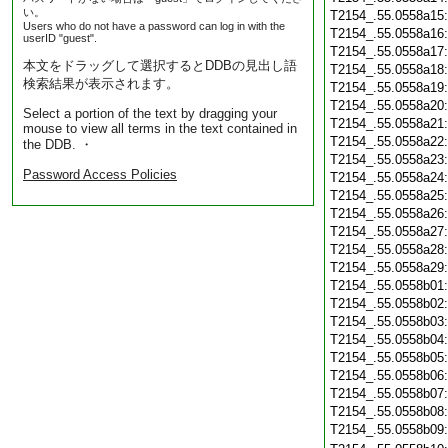
い。
T2154_.55.0558a15
Users who do not have a password can log in with the
T2154_.55.0558a16
userID "guest".
T2154_.55.0558a17
本文をドラッグして選択するとDDBの見出し語
T2154_.55.0558a18
検索結果が表示されます。
T2154_.55.0558a19
T2154_.55.0558a20
Select a portion of the text by dragging your
T2154_.55.0558a21
mouse to view all terms in the text contained in
T2154_.55.0558a22
the DDB. ・
T2154_.55.0558a23
Password Access Policies
T2154_.55.0558a24
T2154_.55.0558a25
T2154_.55.0558a26
T2154_.55.0558a27
T2154_.55.0558a28
T2154_.55.0558a29
T2154_.55.0558b01
T2154_.55.0558b02
T2154_.55.0558b03
T2154_.55.0558b04
T2154_.55.0558b05
T2154_.55.0558b06
T2154_.55.0558b07
T2154_.55.0558b08
T2154_.55.0558b09