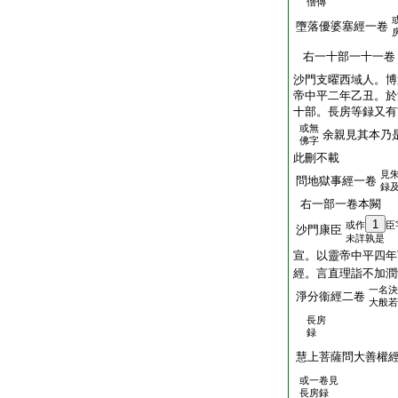
僧傳
墮落優婆塞經一卷
右一十部一十一卷
沙門支曜西域人。博
帝中平二年乙丑。於
十部。長房等録又有
或無
余親見其本乃
佛字
此刪不載
見
問地獄事經一卷
録
右一部一卷本闕
1
或作
臣
沙門康臣
未詳孰是
宣。以靈帝中平四年
經。言直理詣不加潤
一名決
淨分衞經二卷
大般若
長房
録
慧上菩薩問大善權
或一卷見
長房録