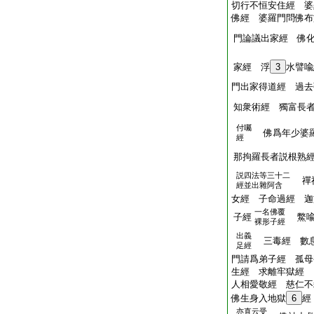
切行不恒安住經 婆
佛經 婆羅門問佛布
門論議出家經 佛
家經 浮
3
水譬喩
門出家得道經 過去
知衆術經 獨富長
付囑
佛爲年少婆羅
經
那拘羅長者説根熟
説四法等三十二
禪
經並出雜阿含
女經 子命過經 迦
一名佛覆
子經
鱉喩
裸形子經
出義
三毒經 數
足經
門請爲弟子經 孤母
生經 求離牢獄經 
人相愛敬經 慈仁不
佛生身入地獄
6
經
亦直云受