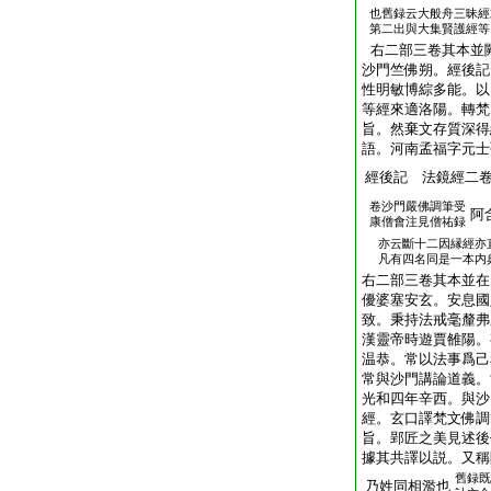
也舊録云大般舟三昧經
第二出與大集賢護經等
右二部三卷其本並
沙門竺佛朔。經後記
性明敏博綜多能。以
等經來適洛陽。轉梵
旨。然棄文存質深得
語。河南孟福字元士
經後記 法鏡經二
卷沙門嚴佛調筆受
阿
康僧會注見僧祐録
亦云斷十二因縁經亦
凡有四名同是一本内
右二部三卷其本並在
優婆塞安玄。安息國
致。秉持法戒毫釐弗
漢靈帝時遊賈雒陽。
温恭。常以法事爲己
常與沙門講論道義。
光和四年辛西。與沙
經。玄口譯梵文佛調
旨。郢匠之美見述後
據其共譯以説。又稱
舊録既
乃姓同相濫也