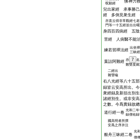
佛神力救
呪願經
兒出家經 承事勝己
經 多倒見衆生經 
亦直云得非常觀經七老
門等一十五經並出出曜
身四百四病經 五陰
苦經 人病醫不能
出坐禪
練若習禪法經
三昧經
7
亦
名
葉詰阿難經
難雙度羅
二經出
雜譬喩
右八光經等八十五部
録皆云安高所出。今
衆經録及新括出別生
諸經別生。或非安高
之數。今爲實録故總
光和二年
道行經一卷
録僧祐録
國高明者所撰
安爲之序并注
光
般舟三昧經二卷
僧