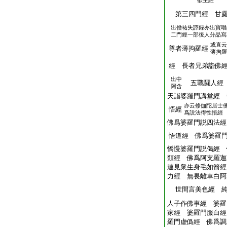
欲生經
第三四門經 甘露
出僧祐失譯録亦出寶唱
二門經一部後人分品寫
或直云
尊者薄拘羅經
薄拘羅
經 長者兄弟詣佛
出中
五戰鬪人經 
阿含
天詣婆羅門講堂經 
亦云修伽陀居士
悟經
爲説法得性悟經
佛爲婆羅門説四法經
悟道經 佛爲婆羅
憍慢婆羅門説偈經 
類經 佛爲阿支羅迦
連見衆生身毛如箭經
力經 無畏離車白阿
世間言美色經 純
人子作佛事經 婆羅
家經 婆羅門服白經
羅門虚僞經 佛爲調