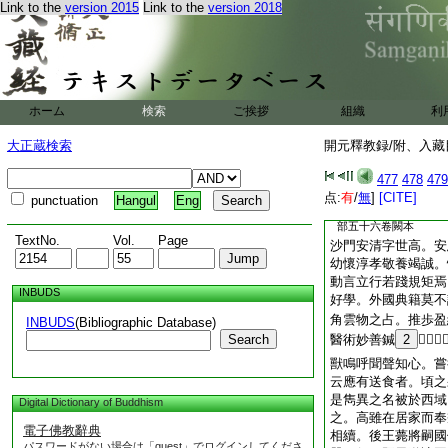
Link to the
version 2015
Link to the
version 2018
五門禪要用法經一
或
思惟要略經一卷
初
初出見
法句經四卷
長房録
ホーム
検索
ご挨拶
組織
利
請賓頭盧法一卷
初
大正蔵検索
開元釋教録/附、入藏目
阿毘曇九十八結經
477
478
479
右九十五部一百一
点:
有
/
無
]
[CITE]
punctuation
Hangul
Eng
量壽經下四十一
部五十六卷闕本
TextNo.
Vol.
Page
沙門安清字世高。安
幼懷淳孝敬養竭誠。
動言立行若踐規矩焉
INBUDS
好學。外國典籍莫不
角雲物之占。推歩盈
INBUDS
(Bibliographic Database)
Search
醫術妙善鍼
2
𧖹。覩
獸鳴呼聞聲知心。嘗
云應有送食者。頃之
是雋異之名被於西域
Digital Dictionary of Buddhism
之。高雖在居家而奉
電子佛教辭典
相續。後王薨將嗣國
パスワードがない場合は「guest」でログインしてくださ