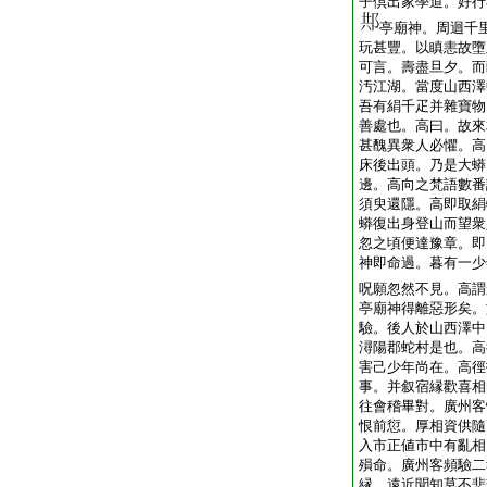
子倶出家學道。好行
亭廟神。周迴千
玩甚豐。以瞋恚故墮
可言。壽盡旦夕。而
汚江湖。當度山西澤
吾有絹千疋并雜寶物
善處也。高曰。故來
甚醜異衆人必懼。高
床後出頭。乃是大蟒
邊。高向之梵語數番
須臾還隱。高即取絹
蟒復出身登山而望衆
忽之頃便達豫章。即
神即命過。暮有一少
呪願忽然不見。高謂
亭廟神得離惡形矣。
驗。後人於山西澤中
潯陽郡蛇村是也。高
害己少年尚在。高徑
事。并叙宿縁歡喜相
往會稽畢對。廣州客
恨前愆。厚相資供隨
入市正値市中有亂相
殞命。廣州客頻驗二
縁。遠近聞知莫不悲