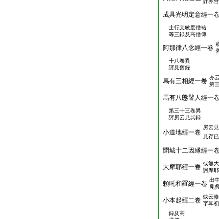
計亦合
成具光明定意經一
士行支敏度僧祐
等三録及高僧傳
阿那律八念經一卷
十八卷異
譯見舊録
亦
馬有三相經一卷
第
馬有八態譬人經一
第三十三卷異
譯房云見呉録
房云見
小道地經一卷
見存已
聞城十二因縁經一
或無大
大摩耶經一卷
訶摩耶
出
頼吒和羅經一卷
見
或云修
小本起經二卷
字耳初
録及高