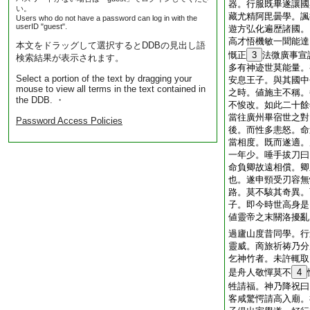
器。行服既畢遂讓國
い。
藏尤精阿毘曇學。諷
Users who do not have a password can log in with the
userID "guest".
遊方弘化遍歴諸國。
高才悟機敏一聞能達
本文をドラッグして選択するとDDBの見出し語
慨正
3
法微廣事宣
検索結果が表示されます。
多有神迹世莫能量。
Select a portion of the text by dragging your
安息王子。與其國中
mouse to view all terms in the text contained in
之時。値施主不稱。
the DDB. ・
不悛改。如此二十餘
當往廣州畢宿世之對
Password Access Policies
後。而性多恚怒。命
當相度。既而遂適。
一年少。唾手拔刀曰
命負卿故遠相償。卿
也。遂申頸受刃容無
路。莫不駭其奇異。
子。即今時世高身是
値靈帝之末關洛擾亂
過廬山度昔同學。行
靈威。啇旅祈祷乃分
乞神竹者。未許輒取
是舟人敬憚莫不
4
牲請福。神乃降祝曰
客咸驚愕請高入廟。