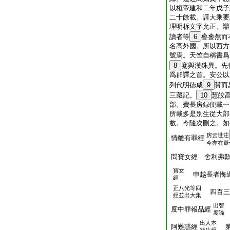
以桓帝建和二年戊子
二十餘載。譯大乘要
理明柝文字允正。辯
讀者等
6
斖斖然而
名高外國。所以西方
號焉。天竺自稱書爲
8
蹇與漢殊異。先
爲群譯之首。安公以
列代明徳咸
9
賛而
三藏記。
10
慧皎
部。費長房録便載一
所載多是別生從大部
數。今隨次刪之。如
房云世注
情離有罪經
今亦在疑
問寶女經 舍利弗
寶女
申越長者悔
經
正八光等四
四百三
經並出大集
出智
度中罪報品經
度論
出人本
阿難惑經
第