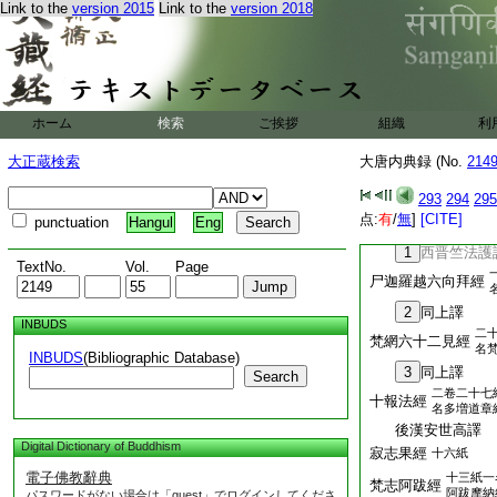
Link to the
version 2015
Link to the
version 2018
已前一十五經並雜
九紙一名
普法義經
具法行經
後漢
29
安世
六卷一百三十
樓炭經
或八卷是世記
ホーム
検索
ご挨拶
組織
利
西晋沙門法炬等
二卷四十
大般涅槃經
大正蔵検索
大唐内典録 (No.
214
30
是
呉黄武年支謙於
293
294
295
二卷五十
点:
有
/
無
]
[CITE]
佛般泥洹經
punctuation
Hangul
Eng
亦是遊行
1
西晋竺法護
TextNo.
Vol.
Page
尸迦羅越六向拜經
2
同上譯
INBUDS
二
梵網六十二見經
名
INBUDS
(Bibliographic Database)
3
同上譯
Search
二卷二十七
十報法經
名多増道章
後漢安世高譯
Digital Dictionary of Buddhism
寂志果經
十六紙
電子佛教辭典
十三紙一
梵志阿跋經
阿跋摩納
パスワードがない場合は「guest」でログインしてくださ