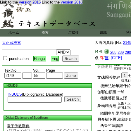
Link to the
version 2015
Link to the
version 2018
十
能斷金剛般若經
經
唐永徽年玄奘
43
六紙一
長者子制經
名制經
逝童子經
二紙
ホーム
検索
ご挨拶
組織
利
西晋支法度譯
大正蔵検索
大唐内典録 (No.
214
288
289
290
点:
有
/
無
]
[CITE]
punctuation
Hangul
Eng
四紙一名逝
菩薩逝經
三經同本別
TextNo.
Vol.
Page
1
文殊問菩提經
提無行
INBUDS
後秦弘始年羅什於
伽耶山頂經
十紙
INBUDS
(Bibliographic Database)
後魏菩提留支譯
Search
九紙＊上
象頭精舍經
經同本別
隋開皇年毘尼多留
Digital Dictionary of Buddhism
貝多樹下思因縁經
西晋竺法護譯
電子佛教辭典
パスワードがない場合は「guest」でログインしてくださ