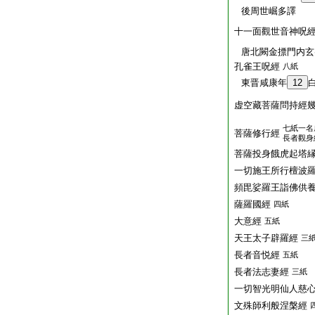
後周世崛多譯
十一面觀世音神呪
唐北闕金摽門内玄
孔雀王呪經
八紙
東晋咸康年
12
虚空藏菩薩問持經
七紙一名
菩薩修行經
長者觀身
菩薩投身餓虎起塔
一切施王所行檀波
頻毘娑羅王詣佛供
薩羅國經
四紙
大意經
五紙
天王太子辟羅經
三
長者音悦經
五紙
長者法志妻經
三紙
一切智光明仙人慈
文殊師利般涅槃經