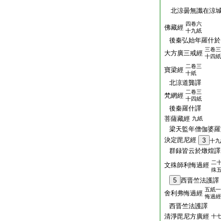
北涼曇無讖在涼
四卷六
佛藏經
十九紙
後秦弘始年羅什於
三卷三
大方廣三戒經
十四紙
二卷三
寶梁經
十紙
北涼道龔譯
二卷三
梵網經
十四紙
後秦羅什譯
菩薩藏經
九紙
梁天監年僧伽婆羅
決定毘尼經
3
十九
群録皆云於燉煌譯
二
文殊師利悔過經
殊
5
西晋竺法護譯
五紙一
舍利弗悔過經
悔過經
西晋竺法護譯
清淨毘尼方廣經
十