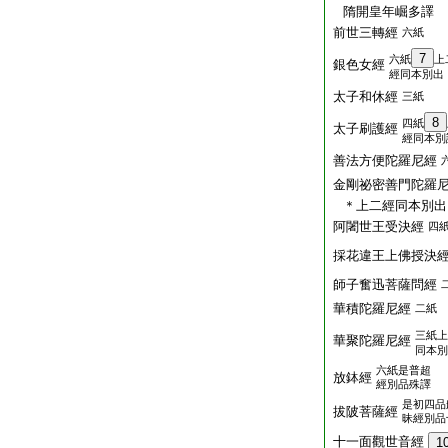
隋開皇年崛多譯
前世三轉經
六紙
7
六紙
上
銀色女經
經同本別出
太子和休經
三紙
8
四紙
太子刷護經
經同本別
善法方便陀羅尼經
金剛祕密善門陀羅
＊上二經同本別出
阿闍世王受決經
四
採花違王上佛授決
師子奮迅菩薩問經
華積陀羅尼經
二紙
三紙上
華聚陀羅尼經
同本別
六紙是普超
放鉢經
經別品殊譯
是初四品
拔陂菩薩經
昧經別品
十一面觀世音經
1