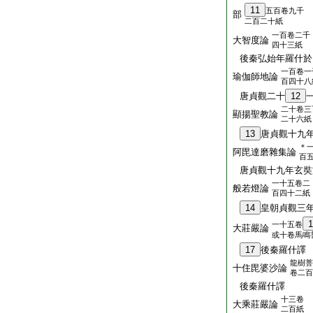
11
五百卷九千
部
二百二十紙
一百卷二千
大智度論
四十三紙
後秦弘始年羅什於
一百卷一
瑜伽師地論
百四十八
唐貞觀二十
12
二十卷三
顯揚聖教論
二十六紙
13
唐貞觀十九
＊
阿毘達磨雜集論
百
唐貞觀十九年玄奘
一十五卷二
般若燈論
百四十二紙
14
皇朝貞觀三
1
一十五卷
大莊嚴論
或十卷馬鳴
17
後秦羅什譯
龍樹菩
十住毘婆沙論
卷二百
後秦羅什譯
十三卷
大乘莊嚴論
二百紙