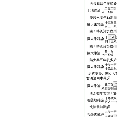
唐貞觀四年波頗於
十二卷二百
十地經論
四十五紙
後魏永明年勒那摩
十五卷三
攝大乘釋論
百三十紙
陳＊時眞諦於廣州
19
十
攝大乘釋論
四十五紙
陳＊時眞諦於廣州
十卷一百
攝大乘論
七十五紙
隋大業五年笈多於
十卷一百
攝大乘釋論
十紙世親
唐玄奘於北闕及大
右四論同本異譯
2
十卷二百
攝大乘論
紙無性菩薩
唐永徽年玄奘＊於
十卷或八
菩薩地持論
百八十一
北涼曇無讖譯
九卷一百
菩薩善戒經
菩薩地