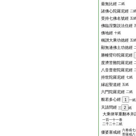
最無比經
二紙
諸佛心陀羅尼經
二
受持七佛名號經
五
佛臨涅槃説法住經
佛地經
十紙
稱讃大乘功徳經
五
顯無邊佛土功徳經
勝幢臂印陀羅尼經
度濟苦難陀羅尼經
八音普密陀羅尼經
持世陀羅尼經
七紙
縁起聖道經
五紙
六門陀羅尼經
二紙
般若多心經
1
一紙
天請問經
2
三
紙
大乘律單重翻本并
一百一十一卷
二千二十二紙
六卷或七
優婆塞戒經
菩薩戒八