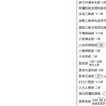
師子月佛本生經
七
阿彌陀鼓音聲陀羅
法花三昧經
十一紙
金剛三昧本性清淨
寶積三昧文殊問法
千佛因縁經
十八紙
八部佛名經
二紙
八吉祥神呪經
16
八陽神呪經
三紙
十吉祥經
二紙
三紙一名賢
賢首經
者夫人經
甚深大迴向經
五紙
賢者五福經
17
二
幻士仁賢經
十八紙
八大人覺經
二紙
後出阿彌陀佛偈
一
19
五紙
甚希有經
經唐玄奘譯