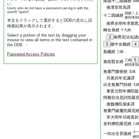
聞成十二因縁經
四
い。
後漢安世高譯
Users who do not have a password can log in with the
userID "guest".
四紙＊上
十二因縁經
經同本別
本文をドラッグして選択するとDDBの見出し語
南齊永明年求那毘
検索結果が表示されます。
轉女身經
十九紙
Select a portion of the text by dragging your
2
南齊尼法化誦
mouse to view all terms in the text contained in
3
腹中女聽經
4
the DDB. ・
胎藏經
三紙
Password Access Policies
5
三紙
無垢賢女經
經同本別
無量門微密經
五紙
呉黄武年支謙譯
出生無量門持經
七
東晋元熙年佛陀跋
阿難目佉尼訶陀羅
後魏佛陀扇多譯
無量門破魔陀羅尼
宋大明年功徳直於
舍利弗陀羅尼經
八
十
一向出生菩薩經
經