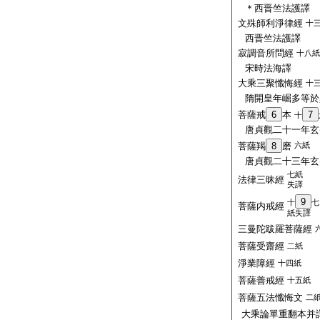
＊西晋竺法護譯
文殊師利淨律經
十
西晋竺法護譯
寂調音所問經
十八紙
宋時法海譯
大乘三聚懺悔經
十
隋開皇年崛多等於
菩薩戒
6
本
7
十
唐貞觀二十一年玄
菩薩羯
8
磨
六紙
唐貞觀二十三年玄
七紙
法律三昧經
失譯
9
十
七
菩薩内戒經
紙失譯
三曼陀跋羅菩薩經
菩薩受齋經
二紙
淨業障經
十四紙
菩薩善戒經
十五紙
菩薩五法懺悔文
二
大乘論單重翻本并