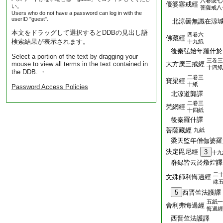
六卷或七
優婆塞戒經
い。
菩薩戒八
Users who do not have a password can log in with the
userID "guest".
北涼曇無讖在涼
本文をドラッグして選択するとDDBの見出し語
四卷六
佛藏經
検索結果が表示されます。
十九紙
後秦弘始年羅什於
Select a portion of the text by dragging your
三卷三
mouse to view all terms in the text contained in
大方廣三戒經
十四紙
the DDB. ・
二卷三
寶梁經
十紙
Password Access Policies
北涼道龔譯
二卷三
梵網經
十四紙
後秦羅什譯
菩薩藏經
九紙
梁天監年僧伽婆羅
決定毘尼經
3
十九
群録皆云於燉煌譯
二
文殊師利悔過經
殊
5
西晋竺法護譯
五紙一
舍利弗悔過經
悔過經
西晋竺法護譯