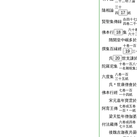
二十二明了論
三十
隨相論
17
四
紙
合四十七
賢聖集傳録
四卷二千
六十
佛本行
18
集
六十
隋開皇中崛多於
十卷一百
撰集百縁經
19
三
呉
20
世支謙
十卷一百八
陀羅尼集
一名雜呪集
八卷一百
六度集
三十五紙
呉＊世康僧會於
七卷一百
佛本行經
一十四紙
宋元嘉年寶雲於
七卷或五卷
阿育王傳
一百＊一紙
梁天監年僧伽婆
六卷或四卷
付法藏傳
七十五紙
後魏吉迦夜共曇