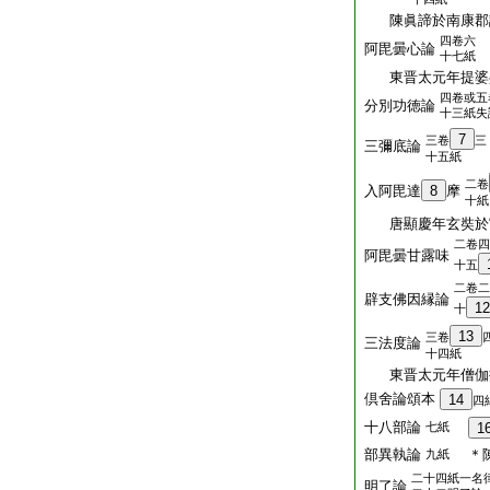
陳眞諦於南康郡
四卷六
阿毘曇心論
十七紙
東晋太元年提婆
四卷或五
分別功徳論
十三紙失
7
三卷
三
三彌底論
十五紙
二卷
入阿毘達
8
摩
十紙
唐顯慶年玄奘於
二卷四
阿毘曇甘露味
十五
二卷二
辟支佛因縁論
12
十
13
三卷
三法度論
十四紙
東晋太元年僧伽
倶舍論頌本
14
四
十八部論
七紙
1
部異執論
＊陳
九紙
二十四紙一名
明了論