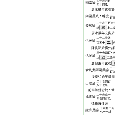
四十卷六百
顯宗論
四十四紙
唐永徽年玄奘於
三
阿毘曇八＊犍度
百
二十卷三百六
發智論
20
紙
上二
唐永徽年玄奘於
二十二卷四
倶舍論
21
百五十
陳眞諦於廣州譯
三十卷四百七
倶舍論
22
上
二論
唐顯慶年玄奘
二
舍利弗阿毘曇論
百
後秦弘始年曇摩
二十卷四百
出曜論
八十七紙
前秦竺佛念於＊常
二十卷或十
成實論
四卷四百紙
後秦羅什譯
十六卷二百
識身足論
七十一紙