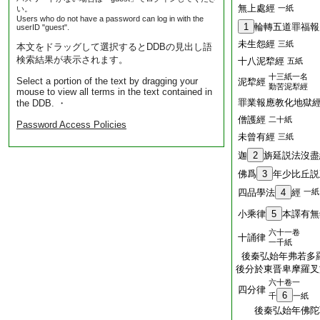
無上處經
一紙
い。
Users who do not have a password can log in with the
1
輪轉五道罪福報
userID "guest".
未生怨經
三紙
本文をドラッグして選択するとDDBの見出し語
検索結果が表示されます。
十八泥犂經
五紙
十三紙一名
Select a portion of the text by dragging your
泥犂經
勤苦泥犁經
mouse to view all terms in the text contained in
罪業報應教化地獄
the DDB. ・
僧護經
二十紙
Password Access Policies
未曾有經
三紙
迦
2
旃延説法沒盡
佛爲
3
年少比丘説
四品學法
4
經
一紙
小乘律
5
本譯有無
六十一卷
十誦律
一千紙
後秦弘始年弗若多
後分於東晋卑摩羅叉
六十卷一
四分律
6
千
一紙
後秦弘始年佛陀