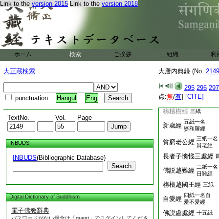
堅意經
Link to the
version 2015
Link to the
version 2018
堅心意經
佛大僧大經
六紙
祇耶經
二紙
五紙一名
十二頭陀經
門頭陀經
ホーム
検索
ご挨拶
護淨經
組織
利
二紙
木
17
患子經
一紙
大正蔵検索
大唐内典録 (No.
214
18
二紙
時非時經
295
296
297
名時經
点:
無
/
有
]
[CITE]
punctuation
Hangul
Eng
得道梯
19
蹬經
三
栴檀樹經
三紙
TextNo.
Vol.
Page
五紙一名
新歳經
婆和羅經
三紙一名
貧窮老公經
INBUDS
貧老經
長者子懊惱三處經
INBUDS
(Bibliographic Database)
Search
二紙一名
佛説越難經
日難經
栴檀越國王經
三紙
四紙一名自
Digital Dictionary of Buddhism
自愛經
愛不愛經
電子佛教辭典
佛説處處經
十五紙
パスワードがない場合は「guest」でログインしてくださ