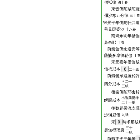
僧祇律
四十卷
東晋佛陀跋陀羅共
彌沙寒五分律
三十卷
宋景平年佛陀什共道
善見毘婆沙
十八卷
南齊永明年僧伽
鼻奈耶
十卷
前秦竺佛念道安等
薩婆多摩得勒伽
十
宋元嘉年僧伽跋
僧祇戒本
8
二十紙
前魏曇摩迦羅於許
＊二十
四分戒本
三紙
後秦佛陀耶舍於
出迦葉毘律
解脱戒本
二十一紙
後魏瞿曇流支譯
沙彌威儀
九紙
宋
9
時求那跋
三十
曇無得羯磨
一紙
前魏正光元年曇