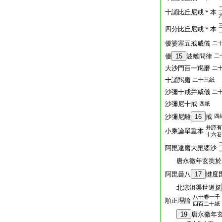
十誦比丘尼戒＊本
四分比丘尼戒＊本
優婆塞五戒威儀
二
優
15
波離問律
二
大沙門百一羯磨
二
十誦羯磨
二十三紙
沙彌十戒并威儀
二
沙彌尼十戒
四紙
沙彌尼離
16
戒
四
并譯有
小乘論單重本
十六卷
阿毘達磨大毘婆沙
唐永徽年玄奘於
阿毘曇八
17
犍度
北涼沮渠世道挺
八十卷一千
順正理論
四百二十紙
19
唐永徽年