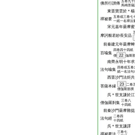
五卷九十
佛所行讃傳
馬鳴菩薩
東晋寶雲於＊楊
五卷或三卷七
禪祕要
一紙一名禪法
宋元嘉年曇摩蜜
摩訶般若鈔長安品
前秦建元年曇摩蜱
四卷四十四紙
百喩集
22
僧
伽斯
南齊永明十年求那
四卷或五卷
法句喩集
紙一名法句
西晋沙門法炬共
23
二卷
菩薩本縁
僧伽斯那撰
呉＊世支謙於江
三卷八
僧伽羅刹集
十四紙
前秦沙門曇摩難提
二卷四
法句經
十四紙
呉＊世支謙譯
三卷七
禪祕要法