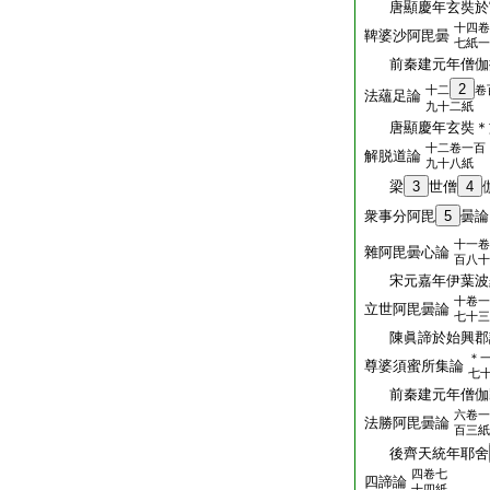
唐顯慶年玄奘於
十四卷
鞞婆沙阿毘曇
七紙一
前秦建元年僧伽
2
十二
卷
法蘊足論
九十二紙
唐顯慶年玄奘＊
十二卷一百
解脱道論
九十八紙
梁
3
世僧
4
衆事分阿毘
5
曇論
十一卷
雜阿毘曇心論
百八十
宋元嘉年伊葉波
十卷一
立世阿毘曇論
七十三
陳眞諦於始興郡
＊
尊婆須蜜所集論
七
前秦建元年僧伽
六卷一
法勝阿毘曇論
百三紙
後齊天統年耶舍
四卷七
四諦論
十四紙