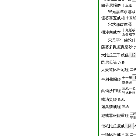
四分尼羯磨
十五紙
宋元嘉年求那跋
優婆塞五戒相
十五紙
宋求那跋摩譯
十九紙或
彌沙塞戒本
五分戒本
宋景平年佛陀什
薩婆多毘尼毘婆沙
大比丘三千威儀
12
毘尼母論
八卷
大愛道比丘尼經
二
十一紙
舍利弗問經
並失譯
三紙一名
眞僞沙門經
訶比丘經
戒消災經
四紙
迦葉禁戒經
三紙
二
犯戒罪報輕重經
犯
僧祇比丘尼戒
14
十誦比丘戒＊本
二