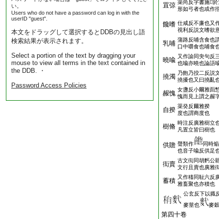
渠尚反字書施𦚋
罝弶
い。
形如弓者也或作
Users who do not have a password can log in with the
userID "guest".
仕咸反不廉也
饞嗜
視利反説文嗜欲
本文をドラッグして選択するとDDBの見出し語
蒲路反哺含食也
検索結果が表示されます。
乳哺
口中嚼食也哺食
Select a portion of the text by dragging your
又作諭同臾句反
曉喩
mouse to view all terms in the text contained in
也喩亦曉也論語
the DDB. ・
乃飽乃挍二反説
撓濁
撓擾也又曰撓亂
Password Access Policies
女盞反小爾雅靣
赧愧
愧而見上謂之赧
渠癸反爾雅揆
自揆
度也謂商度也
時注反廣雅樹立
樹脩
凡置立皆曰樹也
聲類作
同時焔
供贍
也音子喩反供足
古文衒同胡麫公
衒賣
文行且賣也廣雅
又作稸同耻六反
蓄積
雅畜聚也亦積也
公玄反下以軄
麥莖也
麥
第四十卷