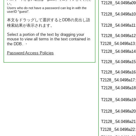
T2128_.54.0498a09
い。
Users who do not have a password can log in with the
userID "guest".
T2128_.54.0498a10
本文をドラッグして選択するとDDBの見出し語
検索結果が表示されます。
T2128_.54.0498a11
Select a portion of the text by dragging your
T2128_.54.0498a12
mouse to view all terms in the text contained in
T2128_.54.0498a13
the DDB. ・
T2128_.54.0498a14
Password Access Policies
T2128_.54.0498a15
T2128_.54.0498a16
T2128_.54.0498a17
T2128_.54.0498a18
T2128_.54.0498a19
T2128_.54.0498a20
T2128_.54.0498a21
T2128_.54.0498a22