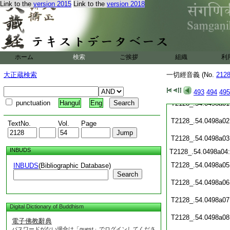
Link to the
version 2015
Link to the
version 2018
T2128_.54.0497c20
T2128_.54.0497c21
T2128_.54.0497c22
ホーム
検索
ご挨拶
組織
利
T2128_.54.0497c23
大正蔵検索
一切經音義 (No.
212
T2128_.54.0497c24
493
494
495
punctuation
Hangul
Eng
T2128_.54.0498a01
T2128_.54.0498a02
TextNo.
Vol.
Page
T2128_.54.0498a03
INBUDS
T2128_.54.0498a04
T2128_.54.0498a05
INBUDS
(Bibliographic Database)
Search
T2128_.54.0498a06
T2128_.54.0498a07
Digital Dictionary of Buddhism
T2128_.54.0498a08
電子佛教辭典
パスワードがない場合は「guest」でログインしてくださ