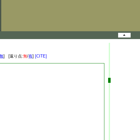
無
] [返り点:
無
/
有
]
[CITE]