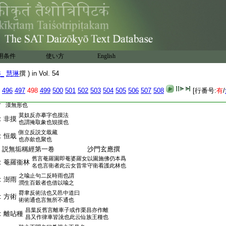
又作
同芳務反孚
:
未孚
疾也廣雅
行也
蒲萠反通俗文連
:
棚閣
閣曰棚棚亦閣也
呼黄反荒忽也虚也謂荒
:
荒見
忽虚妄見也亦迷亂也
用条件
使い方
English
里翼反字書仂勤
:
以仂
也今皆爲力字
8_
慧琳
撰 ) in Vol. 54
胡光反下光讃經作慌呼晃反謂虚妄見也慌恐懅也
:
惶荒
慌慌忽也今經作荒案荒荒忽迷亂也其義是同漢書
496
497
498
499
500
501
502
503
504
505
506
507
508
[行番号:
有
/
云忽荒冥
:
漠無形也
莫奴反亦摹字也摸法
:
非摸
也謂掩取象也䂓摸也
側立反説文戢藏
:
恒戢
也亦歛也聚也
:
説無垢稱經第一卷 沙門玄應撰
舊言菴羅園即菴婆羅女以園施佛仍本爲
:
菴羅衞林
名也言衛者此云女昔常守衛看護此林也
之喩止句二反時雨也謂
:
澍雨
潤生百穀者也借以喩之
脣聿反術法也又邑中道曰
:
方術
術術通也言無所不通也
昌葉反舊言離車子或作栗昌亦作離
:
離呫種
昌又作律車皆訛也此云仙族王種也