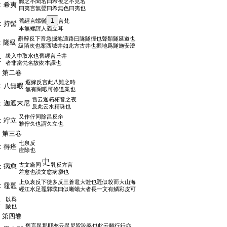
聽之不聞名曰希視之不見名
:
希夷
曰夷言無聲曰希無色曰夷也
1
舊經言螺髻
言梵
:
持髻
本無螺譯人義立耳
辭醉反下音急掘地通路曰隧隧徑也聲類隧延道也
:
隧級
級階次也案西域井如此方古井也掘地爲隧施安澄
級入中取水也舊經言丘井
:
者非當梵名故依本譯也
:
第二卷
遐嫁反言此八難之時
:
八無暇
無有閑暇可修道業也
舊云迦柘柘音之夜
:
迦遮末尼
反此云水精珠也
又作佇同除呂反尒
:
竚立
雅佇久也謂久立也
:
第三卷
七泉反
:
得痊
痊除也
古文瘉同
乳反方言
病愈
:
差愈也説文愈病瘳也
上魚袁反下徒多反三蒼鼁大鼈也鼉似蛟而大山海
:
黿鼉
經江水足鼉郭璞曰似蜥蝪大者長一文有鱗彩皮可
以爲
:
皷也
:
第四卷
舊言毘那耶亦云毘尼皆訛略也此云離行行亦