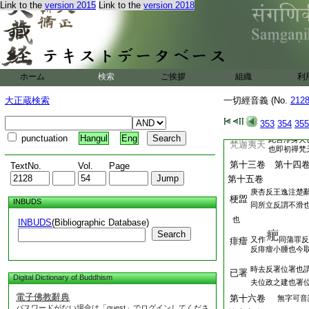
婆舊名也今正
Link to the
version 2015
Link to the
version 2018
齅香亦云樂神一云食香
中亦作香音神也義譯云
之人反又作眞
甄陀羅
也正言緊捺洛
又作摩休勒或
摩睺勒
正言牟<#035
ホーム
検索
ご挨拶
組織
利
字或作震越
眞越
此應臥具也
大正蔵検索
一切經音義 (No.
212
第十一
無字可音訓
353
354
355
第十二卷
punctuation
Hangul
Eng
此言淨身天
梵迦夷天
也即初禪梵
第十三卷 第十
TextNo.
Vol.
Page
第十五卷
庚杏反王逸注楚
梗歰
INBUDS
同所立反謂不滑
也
INBUDS
(Bibliographic Database)
Search
又作
同蒲罪反
痱癗
反痱癗小腫也今
時去反署位署也
已署
Digital Dictionary of Buddhism
夫位政之建也署
電子佛教辭典
第十六卷
無字可音
パスワードがない場合は「guest」でログインしてくださ