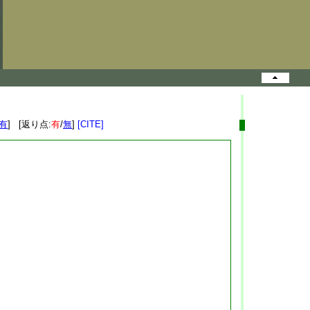
有
] [返り点:
有
/
無
]
[CITE]