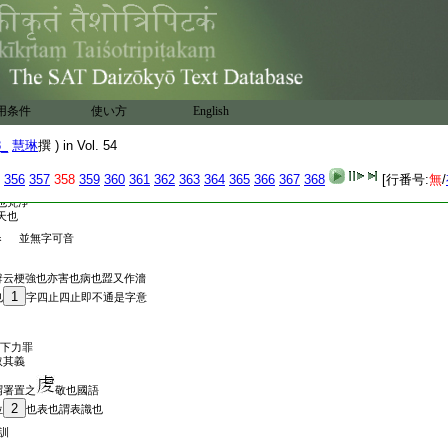
言犍達嚩皆國音之不同也此云
舊云香神亦近也經
尋香神此譯爲正也
陀羅或作緊那羅皆訛
此譯云是人又非人也
作摩睺羅伽皆訛也
7_18/>呼洛迦此譯云大有行龍也
用条件
使い方
English
8_
慧琳
撰 ) in Vol. 54
356
357
358
359
360
361
362
363
364
365
366
367
368
[行番号:
無
/
也梵淨
天也
四卷
並無字可音
辭云梗強也亦害也病也歰又作濇
1
也
字四止四止即不通是字意
下力罪
取其義
謂署置之
敬也國語
2
位
也表也謂表識也
訓