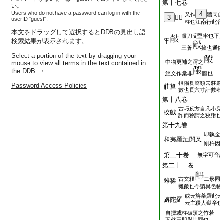
第十七卷
い。
Users who do not have a password can log in with the
4
又作
牆同
3
𤕽者
userID "guest".
柱也江南行此
本文をドラッグして選択するとDDBの見出し語
盧刀反堅牢也下
検索結果が表示されます。
牢
三蒼
撞也通
Select a portion of the text by dragging your
中物更補之謂之
mouse to view all terms in the text contained in
the DDB. ・
經文作棠非
體也
柤陽反聲類云莊
Password Access Policies
莊算
數也長六寸計數
第十八卷
古巧反方言凡小
狡戲
詐而獪謂之狡猾
第十九卷
即執金
和夷羅洹閲叉
剛杵因
第二十卷
無字可音
第二十一卷
古文粈
二形同
雜糅
雜飯也今謂異色
或云旃荼羅此
旃陀羅
云主殺人獄卒
自摽或柱破頭之竹若
不然王即與其罪也