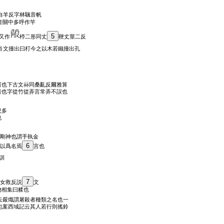
自羊反字林颿音帆
音關中多呼作竿
5
又作
楟二形同丈
鞕丈莖二反
俗文撞出曰朾今之以木若鐵撞出孔
嚴也下古文祘同桑亂反爾雅算
者也字從竹從弄言常弄不誤也
兒多
也
剛神也謂手執金
6
以爲名焉
言也
訓
7
女救反説
文
物相集曰糅也
云嚴熾謂屠殺者種類之名也一
也案西域記云其人若行則搖鈴