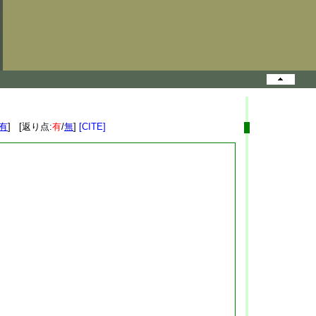
有
] [返り点:
有
/
無
]
[CITE]