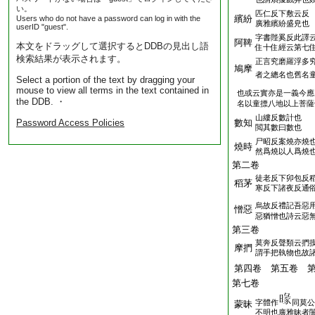
い。
匹仁反下敷云反
繽紛
Users who do not have a password can log in with the
廣雅繽紛盛皃也
userID "guest".
字書陛奚反此譯
阿鞞
本文をドラッグして選択するとDDBの見出し語
住十住經云第七
検索結果が表示されます。
正言究磨羅浮多
鳩摩
者之總名也舊名
Select a portion of the text by dragging your
mouse to view all terms in the text contained in
也或云實亦是一義今應
the DDB. ・
名以童摽八地以上菩薩
山縷反數計也
Password Access Policies
數知
閲其數曰數也
尸昭反案燒亦燒
燒時
然爲燒以人爲燒
第二卷
徒老反下卯包反
稻茅
寒反下諸夜反通
烏故反禮記吾惡
憎惡
惡猶憎也詩云惡
第三卷
莫奔反聲類云捫
摩捫
謂手把執物也故
第四卷 第五卷 
第七卷
字體作
同莫公
蒙昧
不明也廣雅昧者