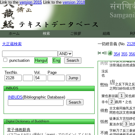
Link to the
version 2015
Link to the
version 2018
室利此云妙吉祥經中有
28
也應作
音而
字形相濫人多惑耳也
古文繋繼二形今
繋念
説文係結束也亦
ホーム
検索
ご挨拶
組織
利
又作
同時耎反
兩腨
也經文作踹丁管
大正蔵検索
一切經音義 (No.
212
古文作
同蒲米
兩髀
354
355
356
又方爾反江南行
punctuation
Hangul
Eng
古帝反梵言嗢瑟
肉髻
頂骨涌起自然成
沒反
TextNo.
Vol.
Page
也
之反下與之反
煕怡
INBUDS
之間曰紛怡或云
1
樂也蒼頡篇
笑也嬉
INBUDS
(Bibliographic Database)
2
Search
非今
戲用＊之也
古文瘉同揄乳反
得愈
間愈也説文愈病
徒兼反方言恬靜
Digital Dictionary of Buddhism
恬然
3
案淡亦安
也
電子佛教辭典
字林乃了反三蒼
不嬈
パスワードがない場合は「guest」でログインしてくださ
也謂煩擾戲弄也