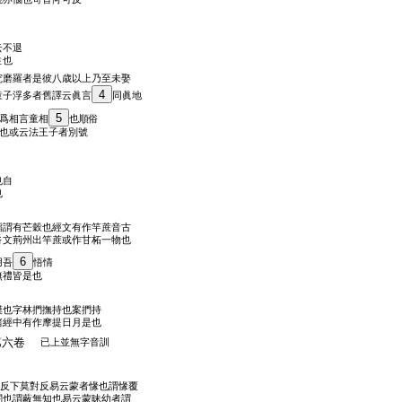
云不退
住也
究磨羅者是彼八歳以上乃至未娶
4
童子浮多者舊譯云眞言
同眞地
5
爲相言童相
也順俗
也或云法王子者別號
也自
也
稻謂有芒穀也經文有作竿蔗音古
俗文荊州出竿蔗或作甘柘一物也
6
用吾
悟情
無禮皆是也
摸也字林捫撫持也案捫持
諸經中有作摩提日月是也
第六卷
已上並無字音訓
反下莫對反易云蒙者㥟也謂㥟覆
闇也謂蔽無知也易云蒙昧幼者謂