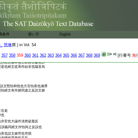
作溥首案溥此古文普字疑爲誤
朱反但
作係同古帝反
連綴不絶也
用条件
使い方
English
29
説文
脛腨膓也三蒼腓膓
反蹀足也踹非此用也
8_
慧琳
撰 ) in Vol. 54
反説文股外也北人行此音
357
358
359
360
361
362
363
364
365
366
367
368
369
[行番号:
無
/
此音經文從肉作
俗字
尼沙此云髻即無上依經云鬱尼沙
髻是也經文從系作結非也嗢音烏
説文煕怡和悦也方言怡喜也湘潭
煕怡經文有作嬉同虚之反説文嬉
方言差
瘳也
也亦安也大論作淡然徒濫反
其訓義同經文作怡與之反誤也
嬈弄也説文嬈苛也苛煩
嬈亦惱也苛音何可反