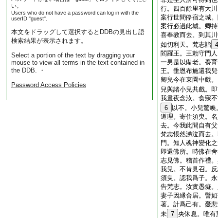
い。
行。四百餘里有大川
Users who do not have a password can log in with the
案行世間停宿之城。
userID "guest".
案行必過此城。卿持
本文をドラッグして選択するとDDBの見出し語
喜奉教而去。到其川
検索結果が表示されます。
如忉利天。梵志詣
閻羅王。王勅守門人
Select a portion of the text by dragging your
一男是以備老。養育
mouse to view all terms in the text contained in
the DDB. ・
王。垂恩布施還我兒
卿兒今在東園中戲。
Password Access Policies
兒與諸小兒共戲。即
我晝夜念汝。食寐不
6
以不。小兒驚喚
道理。寄住須臾。名
去。今我此間自有父
梵志悵然涕泣而去。
門。知人魂神變化之
即還佛所。時佛在舍
志見佛。稽首作禮。
我兒。不肯見召。反
須臾。認我爲子。永
告梵志。汝實愚癡。
妻子因縁合居。譬如
著。計爲己有。憂悲
未
7
央休息。唯有