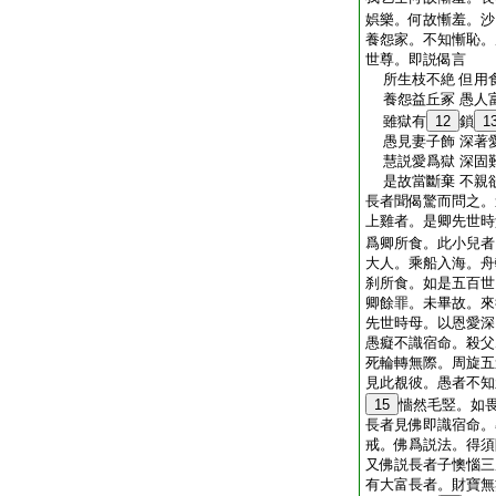
娯樂。何故慚羞。沙
養怨家。不知慚恥。
世尊。即説偈言
所生枝不絶 但用
養怨益丘冢 愚人
雖獄有
12
鎖
1
愚見妻子飾 深著
慧説愛爲獄 深固
是故當斷棄 不親
長者聞偈驚而問之。
上雞者。是卿先世時
爲卿所食。此小兒者
大人。乘船入海。舟
刹所食。如是五百世
卿餘罪。未畢故。來
先世時母。以恩愛深
愚癡不識宿命。殺父
死輪轉無際。周旋五
見此覩彼。愚者不知
15
懎然毛竪。如
長者見佛即識宿命。
戒。佛爲説法。得須
又佛説長者子懊惱三
有大富長者。財寶無