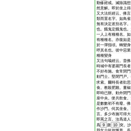
勤修經戒。滅除識想
然意解。即於坐上得
又大法炬經云。佛言
類而置名字。如鳥雀
無有決定差別名字。
也。餓鬼定餓鬼也。
一人上有種種名。如
有種種名。亦復如是
於一彈指頃。轉變身
呼其名也。彼中惡業
種種變身
又法句喩經云。昔佛
時城中有婆羅門長者
不好布施。食常閉門
勅門士。堅閉門戸。
求索。爾時長者欻思
食。教殺肥雞。薑椒
即時已辦。勅外閉門
座中央。便共飮食。
是數數初不有廢。佛
作沙門。伺其坐食。
言。多少布施可得大
即罵之言。汝爲道人
爲
9
唐
10
突。沙
我乞士何故慚羞。長