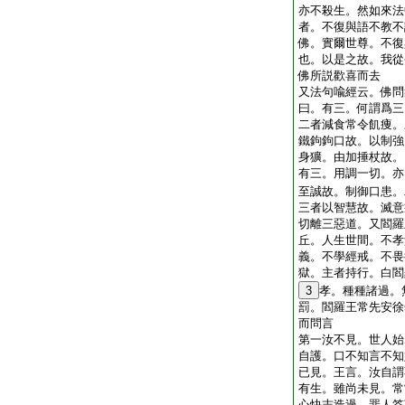
亦不殺生。然如來法
者。不復與語不教不
佛。實爾世尊。不復
也。以是之故。我從
佛所説歡喜而去
又法句喩經云。佛問
曰。有三。何謂爲三
二者減食常令飢痩。
鐵鉤鉤口故。以制強
身獷。由加捶杖故。
有三。用調一切。亦
至誠故。制御口患。
三者以智慧故。滅意
切離三惡道。又閻羅
丘。人生世間。不孝
義。不學經戒。不畏
獄。主者持行。白閻
3
孝。種種諸過。
罰。閻羅王常先安徐
而問言
第一汝不見。世人始
自護。口不知言不知
已見。王言。汝自謂
有生。雖尚未見。常
心快志造過。罪人答