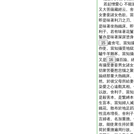
若起憎愛心 不能
又大菩薩藏經云。舍
女妻妾諸女色欲。當
即是味著利刀之刃。
是味著坐熱鐵床。即
利子。若有味著花鬘
鬘亦是味著屎尿塗身
15
處舍宅。當知
作使。當知攝受地獄
驢牛羊雞豕。當知攝
又是
16
攝百踰。
有攝受妻妾男女諸女
切衆苦憂愁悲惱之聚
踰繕那量大熱鐵床。
然。於彼父母所給妻
染愛之心遠觀其相。
以故。舍利子。當知
是殺害本。是繋縛本
生盲本。當知婦人滅
鐵花。散布於地足蹈
性流布増長。舍利子
言婦者。名加重擔。
故。能使衆生持於重
荷於重擔遍周行故。