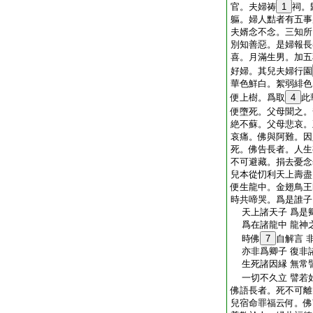
官。夫婦祷
1
祠。
軀。婦人黠者有五事
夫婿念不念。三知所
別知善惡。是婦報長
喜。月滿生男。加五
好婦。其兒夫婦行園
華色鮮白。絮弱緋色
便上樹。爲取
4
此
便墮死。父母聞之。
絶不蘇。父母悲哀。
哀痛。佛與阿難。因
死。佛告長者。人生
不可避藏。捐去憂念
兒本從忉利天上壽盡
便生龍中。金翅鳥王
時共啼哭。爲是誰子
天上諸天子 爲是
爲在諸龍中 龍神
時佛
7
自解言 
亦非爲卿子 復非
生死諸因縁 無常
一切不久立 譬若
佛語長者。死不可離
兒宿命罪福云何。佛