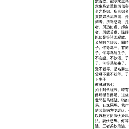
疲苦故。能令衆生爲
衆生爲於重擔所傷害
名之爲婦。所言婦者
貪愛奴所流沒處。是
媚者。所迷惑處。是
者。所憑仗處。婦自
者。所疲苦處。隨婦
以如是等諸因縁故。
又雜阿含經云。爾時
子。何等爲三。有隨
子。何等爲隨生子。
不妄語。不飮酒。子
子。何等爲勝生子。
受不殺等。是名勝生
父母不受不殺等。子
下生子
教誡縁第七
如中阿含經云。時有
佛所稽首佛足。退坐
世間甚爲輕淺。猶如
馬。狂逸惡馬。我作
隨其態病方便調伏。
以幾種方便調伏於馬
法。調伏惡馬。何等
澁。三者柔軟麁澁。