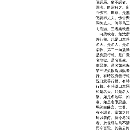
便調馬。猶不調者。
調者。便當殺之。所
白佛言。世尊。是無
便調御丈夫。佛告聚
調御丈夫。何等爲三
向麁澁。三者柔軟麁
一向柔軟者。如汝所
善行報。此是口意善
名天。是名人。是名
柔軟。第二一向麁澁
是身惡行報。是口意
名地獄。是名畜生。
墮惡趣。是名如來麁
第三彼柔軟麁澁倶者
行。有時説身善行報
説口意善行報。有時
行報。有時説口意惡
如是名天。如是名人
槃。如是名地獄。如
趣。如是名墮惡趣。
馬師白佛言。世尊。
有不調者。當如之何
所以者何。莫令辱我
者。於世尊法爲不清
而今言殺。其義云何