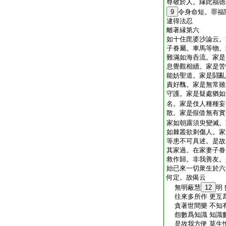
尊敬於人。縁此福徳
9
令身命短。罪福
逮得法忍
離著縁第六
如十住毘婆沙論云。
子眷屬。車馬等物。
難滿如海呑流。家是
息覺觀相續。家是苦
能妨聖道。家是鬪亂
責好醜。家是無常雖
守護。家是疑處猶如
名。家是伎人種種妄
散。家是假借無有實
家如朝露須臾變滅。
如棘叢欲刺傷人。家
等患不可具述。是故
其家過。在家妻子眷
救作歸。非我善友。
始已來一切衆生於六
何定。故偈云
無明蔽慧
12
明
往來多所作 更互
貪著世間樂 不知
怨數爲知識 知識
是故我方便 莫生