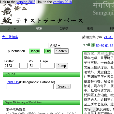
Link to the
version 2015
Link to the
version 2018
一旦命終。是故我等
哉世尊。願爲我等。
已後。更不復受如是
者父母宗親知識。及
不老病死不。諸人白
諸大衆。汝等欲離生
ホーム
検索
ご挨拶
組織
利
復念是恩愛之縛。標
者何。於諸世間無過
大正蔵検索
諸經要集 (No.
2123_
衆。佛所説法即是良
又法句喩經云。昔有
59
60
61
62
至六十不能得道。婆
punctuation
Hangul
Eng
後歸家。聚婦
1
爲
至年七歳。書學聰了
TextNo.
Vol.
Page
卒得重病。一宿命終
其屍上氣絶復蘇。覩
著城外。梵志自念。
INBUDS
往至閻羅王所乞索兒
戒齎持花香。發舍而
INBUDS
(Bibliographic Database)
治處。爲在何許。展
Search
中。見諸得道梵志。
問閻羅王所治處。欲
辯慧過人。近日卒亡
Digital Dictionary of Buddhism
至王所求乞兒命。還
志等
3
慜其愚癡。
電子佛教辭典
パスワードがない場合は「guest」でログインしてくださ
非是生人所可得到也