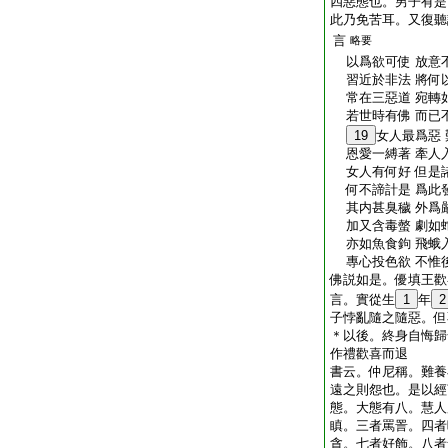
四惡態也。男子有是
此乃免苦耳。又復聽
言
略要
以爲欲可使 放意
習近於非法 將何
常在三惡道 宛轉
若世時有佛 而已
19
女人最爲惡 
恩愛一縛著 牽人
女人有何好 但是
何不諦計是 爲此
其内甚臭穢 外爲
加又含毒螫 劇如
亦如魚食鉤 飛蛾
專心投色欲 不惟
佛説如是。優填王歡
言。實從生
1
年
2
子悖亂隨之隨惡。但
＊以後。終身自悔歸
作禮歡喜而退
書云。仲尼稱。難養
遠之則怨也。是以經
態。大態有八。慧人
瞋。三者罵詈。四者
貪。七者好飾。八者