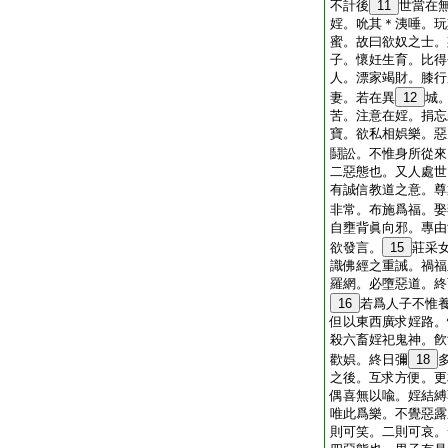
不計後
11
世當在
婬。吮其＊洟唾。玩
蜜。故曰欲奴之士。
子。懷妊生育。比得
人。漂家竭財。膝行
妻。若在異
12
城
苦。注意在婬。捐忘
寶。欲私相娯樂。惡
鬪訟。不惟身所從來
二惡態也。又人處世
有誠信教道之意。尊
非常。布施爲福。娶
自壅背眞向邪。專由
欲發言。
15
莊采
識佛經之重誡。禍福
羅網。必墮惡道。終
16
若爲人子不惟
但以東西廣求婬路。
殺六畜婬祀鬼神。飮
歡娯。終日彌
18
之後。互求方便。更
偶喜無以喩。婬結縛
唯此爲樂。不覺惡露
則可笑。二則可哀。