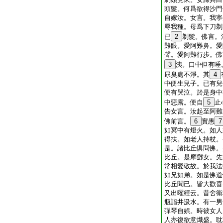
頭髮。何爲欲得沙門
自嫁汝。女言。我寧
辱我種。母爲下刀剃
已
2
剃髮。佛言。
難眼。愛阿難鼻。愛
聲。愛阿難行歩。佛
3
洟。口中但有唾
尿臭處不淨。其
4
中便生兒子。已有兒
便有哭泣。於是身中
中惡露。便自
5
止
告女言。汝起至阿難
佛前言。
6
實愚
7
如冥中有燈火。如人
得扶。如老人持杖。
是。諸比丘倶問佛。
比丘。是摩鄧女。先
常相愛敬故。於我法
如兄如弟。如是佛道
比丘聞已。皆大歡喜
又出曜經云。昔舍衞
瓶詣井汲水。有一男
彈琴自娯。時彼女人
人亦復欲意熾盛。耽