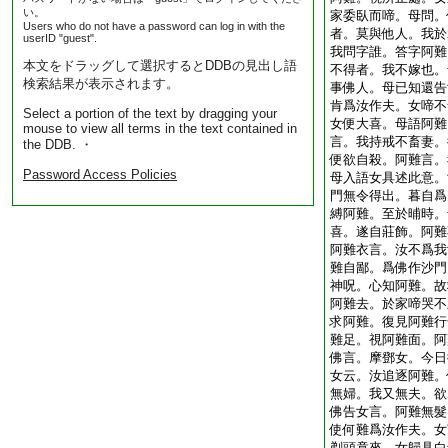
い。
家委臥而啼。母問。
Users who do not have a password can log in with the
者。莫與他人。我於
userID "guest".
我問字誰。答字阿難
本文をドラッグして選択するとDDBの見出し語
不得者。我不嫁也。
検索結果が表示されます。
事佛人。母已知還告
肯爲汝作夫。女啼不
Select a portion of the text by dragging your
女便大喜。母語阿難
mouse to view all terms in the text contained in
言。我持戒不畜妻。
the DDB. ・
便欲自殺。阿難言。
Password Access Policies
母入語女具述此意。
門無令得出。暮自爲
縛阿難。至於晡時。
喜。遂自莊飾。阿難
阿難衣言。汝不爲我
難自鄙。爲佛作沙門
神呪。心知阿難。故
阿難去。於家啼哭不
求阿難。復見阿難行
難足。視阿難面。阿
佛言。摩鄧女。今日
女云。汝追逐阿難。
無婦。我又無夫。欲
佛告女言。阿難無髮
使何難爲汝作夫。女
剃頭竟來。女歸具白