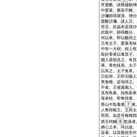
常愛酪。諸檀越餉僧
中愛著。樂喜不離。
沙彌師得羅漢。僧分
愛酪沙彌。諸人言。
答言。此蟲本是我沙
此瓶中。師得酪分。
何以來。即以酪與之
王有太子。愛著美味
中有一大樹。樹上有
取好香果以養其子。
園人晨朝見之。奇其
果。香色殊異。太子
以與之。太子食果。
日欲得。王即召園人
果無種。從地得之。
不食。王催責園人。
見有鳥巣。知鳥銜來
母來時。即奪得果。
香山中取毒果
7
來
人奪得輸王。王與太
而死。如是等種種因
第五呵觸
8
慾過者
縛心之本。何以故。
染著。以其難捨常作