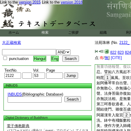
Link to the
version 2015
Link to the
version 2018
聲即失禪定。心醉狂
後墮惡道。有智之人
相及者。作如是知。
音樂尚不能亂。何況
是名呵聲欲過失。故
時聞緊陀羅女歌聲。
ホーム
検索
ご挨拶
組織
利
時墮地。如聲聞聞緊
聲。以諸法實相讃佛
大正蔵検索
法苑珠林 (No.
2122_
皆動。大迦葉等諸大
能自安。天鬘菩薩問
822
823
824
於頭陀第一。今何故
点:
有
/
無
]
[CITE]
punctuation
Hangul
Eng
葉答
13
言。我於
無量功徳報聲。復以
TextNo.
Vol.
Page
忍。譬如八方風起不
時毘
1
嵐風。至吹
如阿脩琴常自出聲。
INBUDS
亦無散心。亦無攝心
聲。法身菩薩亦復如
INBUDS
(Bibliographic Database)
亦無説法相。是無量
Search
第三呵香欲過者。人
開結使門。雖復百歳
阿羅漢常入龍宮
2
Digital Dictionary of Buddhism
洗。鉢中有殘飯數粒
美。便作方便入師繩
電子佛教辭典
パスワードがない場合は「guest」でログインしてくださ
師至時與繩床倶入龍