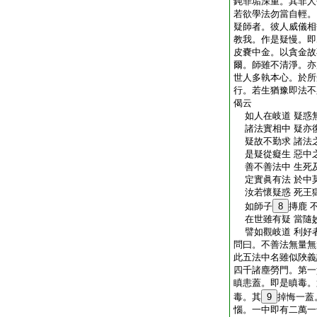
鈍罪垢深重。其非人
若欲學法勿當自輕。
疑師者。彼人威儀相
教我。作是疑慢。即
皮嚢中金。以貪金故
爾。師雖不清淨。亦
世人多執本心。於所
行。若生猶豫即法不
偈云
如人在岐道 疑惑
諸法實相中 疑亦
疑故不勤求 諸法
是疑從癡生 惡中
善不善法中 生死
定實眞有法 於中
汝若懷疑惑 死王
如師子
8
摶鹿 
在世雖有疑 當隨
譬如觀岐道 利好
問曰。不善法無量無
此五法中名雖似陜義
四千諸塵勞門。第一
瞋恚蓋。即是瞋毒。
毒。其
9
掉悔一蓋
惱。一中即有二萬一