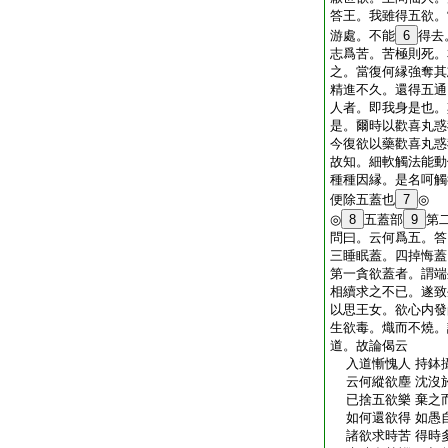
答王。我雖得五欲。
游處。不能
6
得去
志爲苦。苦極則死。
之。當復何縁強奪其
精進不久。還得五通
人者。即我身是也。
是。爾時以歡喜丸惑
今復欲以藥歡喜丸惑
故知。細軟觸法能動
種種因縁。是名呵觸
便除五蓋也
7
◎
◎
8
五蓋部
9
第
問曰。云何爲五。答
三睡眠蓋。四掉悔蓋
第一貪欲蓋者。謂端
相續求之不已。遂致
以思王女。欲心内發
生欲毒。熾而不燒。
道。故論偈云
入道慚愧人 持鉢
云何縱欲塵 沈沒
已捨五欲樂 棄之
如何還欲得 如愚
諸欲求時苦 得時