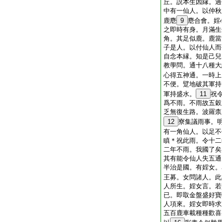
丘。説本生因縁。過
中有一仙人。以仲秋
鹿麀
9
麀合會。婬
之即時有身。月滿生
角。其足似鹿。鹿當
子是人。以付仙人而
自念本縁。知是己兒
教學問。通十八種大
心得五神通。一時上
不便。躄地破其軍持
軍持盛水。
11
祝
爲不雨。不雨故五穀
乏無復生路。波羅柰
12
寮集議雨事。
有一角仙人。以足不
瞋＊祝此雨。令十二
二年不雨。我國了矣
其有能令仙人失五通
半治是國。有婬女。
王募。女問諸人。此
人所生。婬女言。若
已。即取金盤盛好寶
人項來。婬女即時求
五百鹿車載種種歡喜