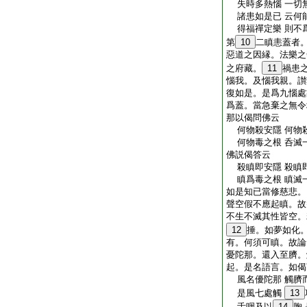
失時多熱惱 一切
諸患如是已 云何
得福禪定樂 則不
第
10
二瞋恚蓋者
惡道之因縁。法樂之
之府藏。
11
禍患
惱我。及惱我親。讃
復如是。是爲九惱處
爲蓋。當急棄之無令
那以偈問佛云
何物殺安隱 何物
何物毒之根 呑滅
佛説偈答云
殺瞋即安隱 殺瞋
瞋爲毒之根 瞋滅
如是知已當修慈悲。
聲空假不應起瞋。故
不生不滅其性皆空。
12
捶。如夢如化
有。何須可瞋。故論
憂陀那。還入至臍。
起。是名語言。如偈
風名優陀那 觸臍
是風七處觸
13
舌咽及以
14
胸