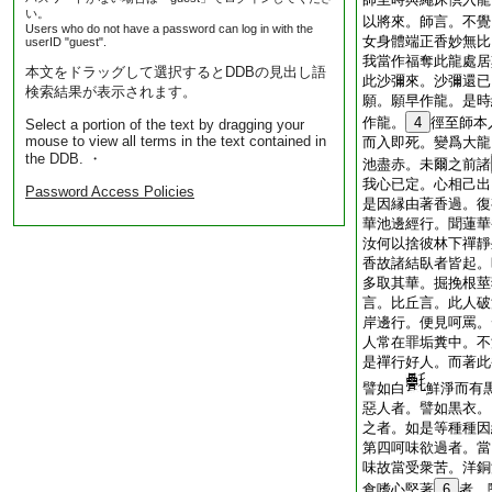
い。
以將來。師言。不覺
Users who do not have a password can log in with the
女身體端正香妙無比
userID "guest".
我當作福奪此龍處居
本文をドラッグして選択するとDDBの見出し語
此沙彌來。沙彌還已
検索結果が表示されます。
願。願早作龍。是時
作龍。
4
徑至師本
Select a portion of the text by dragging your
mouse to view all terms in the text contained in
而入即死。變爲大龍
the DDB. ・
池盡赤。未爾之前諸
我心已定。心相己出
Password Access Policies
是因縁由著香過。復
華池邊經行。聞蓮華
汝何以捨彼林下禪靜
香故諸結臥者皆起。
多取其華。掘挽根莖
言。比丘言。此人破
岸邊行。便見呵罵。
人常在罪垢糞中。不
是禪行好人。而著此
譬如白
鮮淨而有
惡人者。譬如黒衣。
之者。如是等種種因
第四呵味欲過者。當
味故當受衆苦。洋銅
食嗜心堅著
6
者。