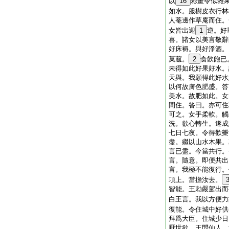
以
16
彩畫令似雜
如水。服樹皮衣行林
人菴邊作草庵而住。
女皆出迎
1
逆。好
喜。諸女以美言敬辭
好床褥。與好淨酒。
菓蓏。
2
食飮飽已
未得如此好果好水。
天與。我願得此好水
以何故膚色肥盛。答
美水。故肥如此。女
間住。答曰。亦可住
可之。女手柔軟。觸
洗。欲心轉生。遂成
七日七夜。令得歡樂
盡。繼以山水木果。
言已盡。今當共行。
言。隨意。即便共出
言。我極不能復行。
項上。當擔汝去。
智能。王勅嚴駕出而
白王言。我以方便力
復能。令住城中好供
拜爲大臣。住城少日
厭世欲。王問仙人。