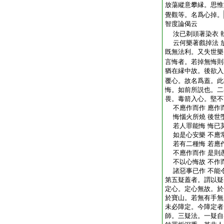
放蕩縱意攀縁。思惟
覺觀等。名爲心掉。
智度論偈云
汝已剃頭著染衣 
云何樂著戲掉法 
既無法利。又失世樂
言悔者。若掉無悔則
猶在縁中故。後欲入
覆心。故名爲蓋。此
悔。如前所説也。二
畏。毒箭入心。堅不
不應作而作 應作
悔惱火所燒 後世
若人罪能悔 悔已
如是心安樂 不應
若有二種悔 若應
不應作而作 是則
不以心悔故 不作
諸惡事已作 不能
第五疑蓋者。謂以疑
定心。定心無故。於
於寶山。若無有手無
未必障定。今障定者
師。三疑法。一疑自