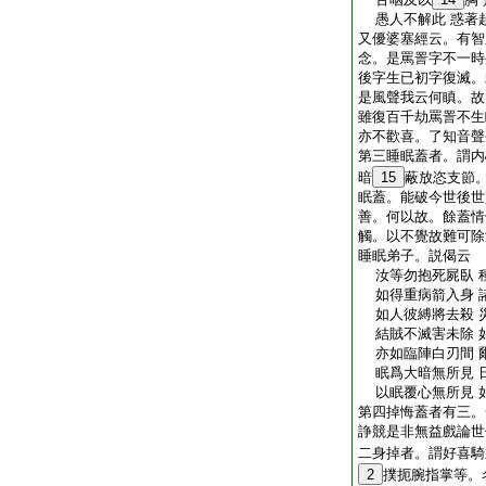
愚人不解此 惑著
又優婆塞經云。有智
念。是罵詈字不一時
後字生已初字復滅。
是風聲我云何瞋。故
雖復百千劫罵詈不生
亦不歡喜。了知音聲
第三睡眠蓋者。謂内
暗
15
蔽放恣支節
眠蓋。能破今世後世
善。何以故。餘蓋情
觸。以不覺故難可除
睡眠弟子。説偈云
汝等勿抱死屍臥 
如得重病箭入身 
如人彼縛將去殺 
結賊不滅害未除 
亦如臨陣白刃間 
眠爲大暗無所見 
以眠覆心無所見 
第四掉悔蓋者有三。
諍競是非無益戲論世
二身掉者。謂好喜騎
2
撲扼腕指掌等。