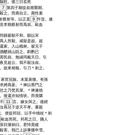
賜枉。後三日萇死
7
第四子期從叔壽襲期。
殺之。而壽自立。壽性素
射蔡射等。以正直
9
忤旨。遂
見李期蔡射而爲祟。歐血
同縣翟願不和。願以宋
爲人所殺。咸疑是超。超
還家。入山栰林。翟兄子
酒醴就山貺之。斟酌已
害民叔。無縁同戴天日。引
夜見超云。我不殺汝叔。
。故來相報。引刀＊刺之。
。家世冠族。末葉衰微。有孫
求娉爲妾。＊裨以舊門之
忿之乃焚其屋。＊裨遂燒
。後還亦知情状。而畏隣
不
11
言。嫁女與之。後經
汝爲兒子逆天不孝。棄親
黨。便捉邦頭。以手中桃杖＊刺
歐血而死。邦死之日。隣人
張目攘袂曰。君恃貴縱
殺害。我已上訴事獲申雪。