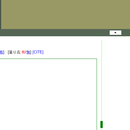
有
] [返り点:
有
/
無
]
[CITE]