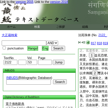
衣。
26
語温云。
Link to the
version 2015
Link to the
version 2018
敢。臣不敢。既登車
状。答以肥短。温云
27
便病。因此憂
秦姚萇字景茂。赤亭
石氐既滅。萇隨其兄
ホーム
検索
ご挨拶
組織
利
軍敗
30
衰死。萇
邑。及轉龍驤將軍督
大正蔵検索
法苑珠林 (No.
2122_
之曰。朕昔以龍驤建
山南委卿。故特以相
817
818
819
後隨永固子叡討慕容
punctuation
Hangul
Eng
之。萇遣長史。詣永
其使。
1
益萇恐懼
TextNo.
Vol.
Page
樹置。永固頻爲慕容
又見妖怪屡起。遂走
軍呉中圍永固。中執
INBUDS
以求傳國
2
璽及令
INBUDS
(Bibliographic Database)
之罪。萇遂殺之。遂
Search
撻無數。裸剥衣裳。
遇疾。即夢永固將天
入營中。萇甚悚愕走
鬼。誤中萇陰。鬼即
Digital Dictionary of Buddhism
刃。出血石餘。忽然
電子佛教辭典
之。流血如夢。又狂
パスワードがない場合は「guest」でログインしてくださ