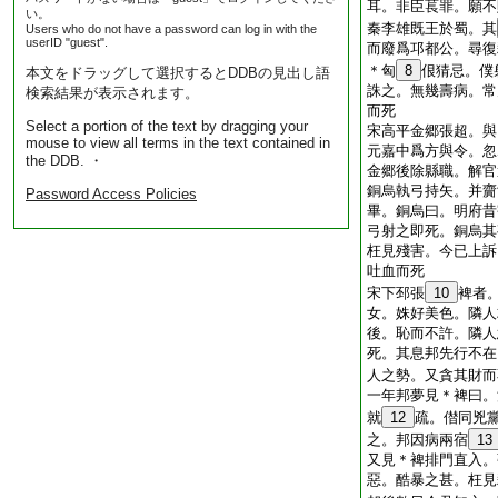
耳。非臣萇罪。願不
い。
秦李雄既王於蜀。其
Users who do not have a password can log in with the
userID "guest".
而廢爲邛都公。尋復
＊匈
8
佷猜忌。僕
本文をドラッグして選択するとDDBの見出し語
誅之。無幾壽病。常
検索結果が表示されます。
而死
Select a portion of the text by dragging your
宋高平金郷張超。與
mouse to view all terms in the text contained in
元嘉中爲方與令。忽
the DDB. ・
金郷後除縣職。解官
銅烏執弓持矢。并齎
Password Access Policies
畢。銅烏曰。明府昔
弓射之即死。銅烏其
枉見殘害。今已上訴
吐血而死
宋下邳張
10
裨者
女。姝好美色。隣人
後。恥而不許。隣人
死。其息邦先行不在
人之勢。又貪其財而
一年邦夢見＊裨曰。
就
12
疏。僣同兇
之。邦因病兩宿
13
又見＊裨排門直入。
惡。酷暴之甚。枉見