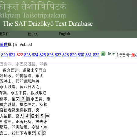
家國不造。委任失所。温答。臣不
爲左右説之。又問殷涓形
。向亦見。在帝側十餘日
28
懣而死
羗也。父
29
弋仲事石勒。
衰。與苻永固戰於三原。
用条件
使い方
English
乃降永固。即受祿位。累加爵
梁益州諸軍事。永固謂
道世
撰 ) in Vol. 53
業。此號未曾假人。今持
授。其蒙寵任優隆如此。
820
821
822
823
824
825
826
827
828
829
830
831
832
[行番号:
無
/
泓。爲泓所敗。叡獨死
固謝罪。永固怒既甚。即戮
。遂奔西州。邀聚士卒而自
沖所敗。沖轉侵逼。永固
五將山。萇即遣驍騎將
永固以送。萇即日囚之。
禪讓。永固不從。數以叛逆
稱帝。後又
3
掘永固屍。鞭
薦之以棘。掘坎埋之。及萇
官使者及鬼兵數百。突
入後帳。宮人
4
逆來
5
刺
相謂曰。正著死所。拔去矛
驚寤。即患陰腫。令醫＊刺
言曰。殺陛下者臣兄
6
襄