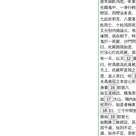
故常困飢渇也。依業
生餓鬼中。一身行輕
輕惡。四慳澁多貪。
七起於邪見。八愛著
飢而亡。十枯渇而死
又分別功徳論云。有
塚間。或在樹下。時
鬼打一死屍。沙門問
曰。此屍困我如是。
打汝心打此死屍。當
有一天。以天
12
曰。何爲散花此臭屍
天上。此屍即是我之
恩。道人答曰。何
夫爲善惡之本皆心所
身量
16
部第六
如五道經説。餓鬼形
如
17
大山。咽内
杖而行。如是者極衆
18
曰。三寸中間
壽命
19
部第七
如觀佛三昧經説。其
四千歳。短則不定。
歳。短亦不定。若依