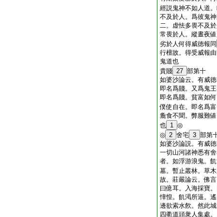
經説鬼神不如人道。
不及於人。爲彼鬼神
二。虚怯多畏不及於
常畏於人。縱晝夜値
劣於人何得威徳報同
行檀故。得受威報由
鬼道也
貴賤
27
部第十
如婆沙論云。有威徳
即名爲賤。又爲鬼王
即名爲賤。貧富如何
僕使自在。即名爲富
麁食不聞。弊服難値
也
1
◎
◎
2
舍宅
3
部第
如婆沙論説。有威徳
一切山河諸神悉有舍
者。如浮游浪鬼。飢
墓。暫止叢林。草木
故。莊嚴論云。佛言
曰億耳。入海採寶。
慞惶。飢渇所逼。遙
邊欲索水飮。然此城
四衢道頭衆人集處。