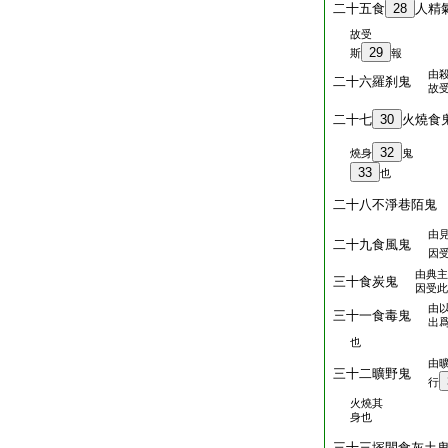
二十五食
28
人精
故受
29
斯
報
由
二十六羅刹鬼
故
二十七
30
火燒
32
燒身
鬼
33
也
二十八不淨巷陌
由
二十九食風鬼
因
由典主
三十食炭鬼
因受此
由
三十一食毒鬼
出
也
由
三十二曠野鬼
行
火燒其
身也
三十三塚間食灰