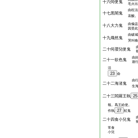
十六伺便鬼
毛火出
由枉法
十七黒闇鬼
哀酸。
由偸盜
十八大力鬼
因受此
由破城
十九熾然鬼
哭叫喚
二十伺孾兒便鬼
由
二十一欲色鬼
遊
活
23
命
由
二十二海渚鬼
生
二十三閻羅王執
25
報。爲王給使。
27
作執
杖鬼
二十四食小兒鬼
常食
小兒