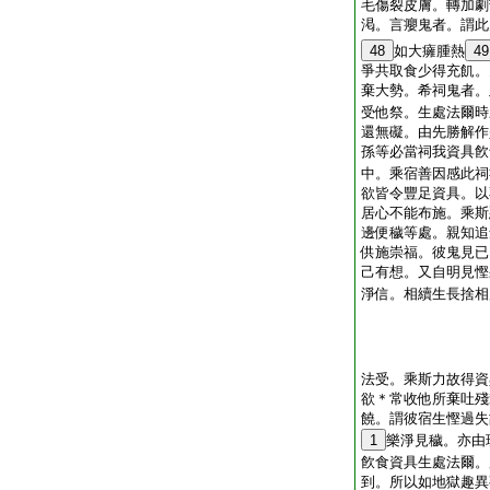
毛傷裂皮膚。轉加劇
渇。言癭鬼者。謂此
48
如大癕腫熱
49
爭共取食少得充飢。
棄大勢。希祠鬼者。
受他祭。生處法爾時
還無礙。由先勝解作
孫等必當祠我資具飮
中。乘宿善因感此祠
欲皆令豐足資具。以
居心不能布施。乘斯
邊便穢等處。親知追
供施崇福。彼鬼見已
己有想。又自明見慳
淨信。相續生長捨相
法受。乘斯力故得資
欲＊常收他所棄吐殘
饒。謂彼宿生慳過失
1
樂淨見穢。亦由
飮食資具生處法爾。
到。所以如地獄趣異