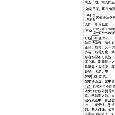
萬五千歳。如人間五
如是日夜。即彼鬼
千七百
若依正法念
萬歳也
人間十年爲餓鬼一日
計此人間日月歳
百歳
當一百八十萬歳
好醜
20
部第八
如婆沙論云。鬼中好
正諸天無異。又一切
多端正名爲好也。第
形容鄙惡不可具説。
蓬之亂。咽同細小之
垂涎鼻＊常流涕。耳
是等。名爲大醜
苦樂
23
部第九
如婆沙論説。鬼中苦
24
飢渇累年不聞
値大河欲飮即變爲炬
燋。然如斯之類。豈
彼有威徳中。富足豐
衣。口餐天供。形常
戲。共天何殊。如斯
有斯樂便勝於人。何