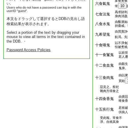
多食美食
六食氣鬼
い。
10
常
Users who do not have a password can log in with the
userID "guest".
爲求財利
七食法鬼
身肉消盡
本文をドラッグして選択するとDDBの見出し語
由酤酒如
検索結果が表示されます。
八食水鬼
持齋戒。
由買賣諍
Select a portion of the text by dragging your
九希望鬼
mouse to view all terms in the text contained in
飢渇。先
the DDB. ・
以不淨食
十食唾鬼
恒被煑燒
Password Access Policies
以前世
十一食鬘鬼
若人遭
由殺生
十二食血鬼
鬼身。
由以衆
十三食肉鬼
買欺
惡見之。祭祀
雜肉方得食之
由賣惡
十四食香鬼
唯食香
若有破
十五疾行鬼
供病人
受此報。常食不
淨。自燒其身
由謀誑