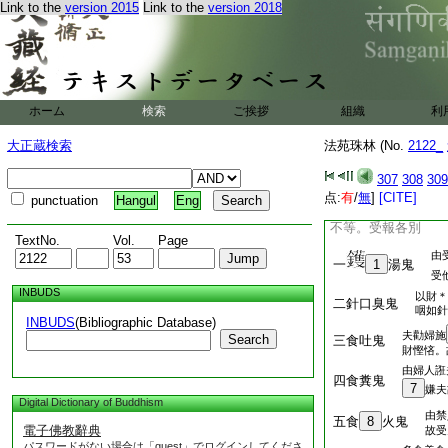
Link to the
version 2015
Link to the
version 2018
遊戲。見無威徳鬼。
枯悴以髮自覆。執持
深信善惡業果。問鬼
人亦有傍者。或面似
如今壁上彩畫所作。
時皆作聖語。後時隨
ホーム
検索
ご挨拶
組織
利
隨從何處命終生此。
曰。不應作是説。若
大正蔵検索
法苑珠林 (No.
2122_
可無形無言耶。應作
爾
307
308
309
列數
24
部第四
点:
有
/
無
]
[CITE]
punctuation
Hangul
Eng
依正法念經云。餓鬼
不等。受報各別
TextNo.
Vol.
Page
由
一
1
湯鬼
受
INBUDS
以財＊
二針口臭鬼
咽如針
INBUDS
(Bibliographic Database)
夫勸婦施
Search
三食吐鬼
財慳悋。
由婦人誑
四食糞鬼
7
嫌夫
Digital Dictionary of Buddhism
由禁
五食
8
火鬼
電子佛教辭典
故受
パスワードがない場合は「guest」でログインしてくださ