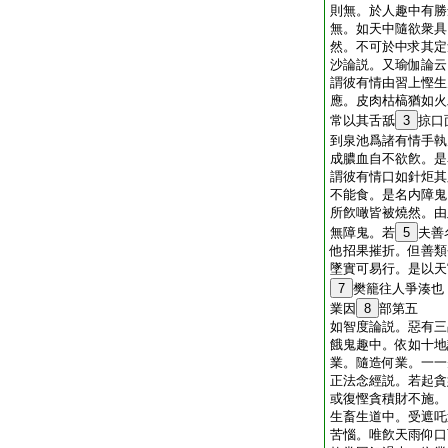
則無。於人趣中有勝
無。如天中隨欲衆具
然。不可於中求其定
沙論説。又瑜伽論云
謂彼有情由習上慳生
應。皮肉枯槁猶如火
常以其舌舐
3
掠口
到泉池爲諸有情手執
成膿血自不欲飮。是
謂彼有情口如針炬其
不能食。是名内障鬼
所飮噉皆被燒然。由
無障鬼。若
5
夫善
他招果摧折。但善類
墜實可易行。是以天
7
樊籠往人爭湊也
業因
8
部第五
如智度論説。惡有三
餓鬼趣中。依如十地
業。隨造何業。一一
正法念經説。若起貪
或復慳貪積財不施。
生畜生道中。受遮吒
苦惱。唯飮天雨仰口