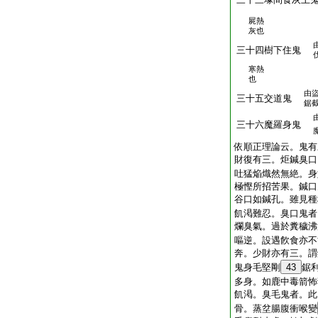
屍熱
灰也
三十四樹下住鬼
寒熱
也
由
三十五交道鬼
鋸
三十六魔羅身鬼
依順正理論云。鬼有
財復有三。炬鍼臭口
吐猛焔熾然無絶。身
極慳所招苦果。鍼口
谷口如鍼孔。雖見種
飢渇難忍。臭口鬼者
爛臭氣。過於糞穢沸
嘔逆。設遇飮食亦不
奔。少財亦有三。謂
鬼身毛堅剛
43
鋸
多身。如鹿中毒箭怖
飢渇。臭毛鬼者。此
骨。蒸坌腸腹衝喉變