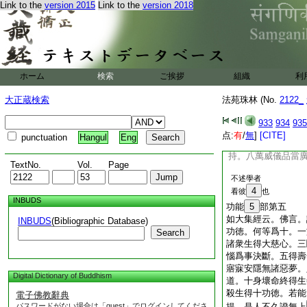
Link to the
version 2015
Link to the
version 2018
佛音聲。如三百鉾刺
孝順心。而反更助惡
十波羅夷罪
若善學諸
14
人者
當
15
學。於中不
足犯十戒。若有犯者
ホーム
検索
ご挨拶
組織
利
失國王位轉輪王位。
十發趣十長養十金剛
大正蔵検索
法苑珠林 (No.
2122_
一切皆
18
失墮三
三寶名字。以是不應
933
934
935
薩今學當學已學。是
点:
有
/
無
]
[CITE]
punctuation
Hangul
Eng
持。八萬威儀品當
TextNo.
Vol.
Page
不述學者
4
看彼
也
INBUDS
功能
5
部第五
如大集經云。佛言。
INBUDS
(Bibliographic Database)
功徳。何等爲十。一
Search
諸衆生得大慈心。三
惱爲事決斷。五得壽
寤寐安隱無諸惡夢。
Digital Dictionary of Buddhism
道。十身壞命終得生
殺生得十功徳。若能
電子佛教辭典
パスワードがない場合は「guest」でログインしてくださ
提。是人不久證無上