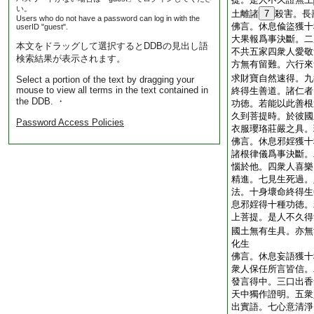
い。
土離諸
7
殺害。長
Users who do not have a password can log in with the
佛言。休息偸盜獲十
userID "guest".
大果報爲事決斷。二
本文をドラッグして選択するとDDBの見出し語
不共五家四衆人愛敬
検索結果が表示されます。
方無有留難。六行來
求財寶自然速得。九
Select a portion of the text by dragging your
mouse to view all terms in the text contained in
終得生善道。諸仁者
the DDB. ・
功徳。若能以此善根
久到菩提時。於彼國
Password Access Policies
衣服瓔珞莊嚴之具。
佛言。休息邪婬獲十
諸根律儀爲事決斷。
惱於他。四衆人喜樂
精進。七見生死過。
法。十身壞命終得生
息邪婬得十種功徳。
上菩提。是人不久得
國土無有生具。亦無
化生
佛言。休息妄語獲十
衆人保任所言皆信。
發言得中。三口出香
天中獨作證明。五衆
出實語。七心意清淨