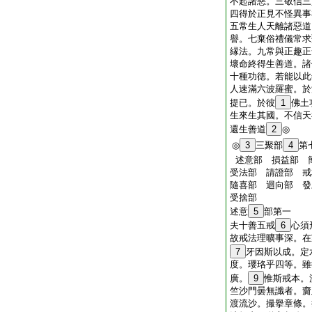
不起諸惡。三敬信三
四得於正見不怪異事
五常生人天離諸惡道
譽。七棄俗禮儀常求
縁法。九常與正趣正
壞命終得生善道。諸
十種功徳。若能以此
人速滿六波羅蜜。於
提已。於彼
1
佛土
生來生其國。不信天
還生善道
2
◎
◎
3
三聚部
4
第
述意部 損益部 
受法部 請證部 戒
隨喜部 迴向部 發
受捨部
述意
5
部第一
夫十善五戒
6
心須
故戒法理曠事深。在
7
牙因斯以成。定
度。瓔珞乎四等。雖
廣。
9
惟斯戒本。
竺沙門曇無讖者。齎
渡流沙。撮擧章條。