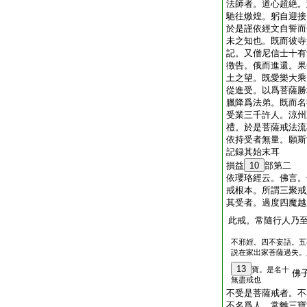
法師者。道心超絶。
馳往燩煌。躬自迎接
於是謹依經文自誓而
未之知也。既而彼寺
記。又僧尼信士十有
徴告。俄而進還。果
土之望。既愛樂大乘
從進受。以爲菩薩勝
臘降爲法弟。既而名
受業三千許人。涼州
禮。於是菩薩戒法流
依持受者無量。願斯
記録其始末耳
損益
10
部第二
依瓔珞經云。佛言。
戒根本。所謂三聚戒
其受者。過度四魔越
此戒。常隨行人乃
不邪婬。四不妄語。五
説在家出家菩薩過失。
13
寶。是名十
佛
無盡戒也
不受是菩薩戒者。不
不名爲人。常離三寶