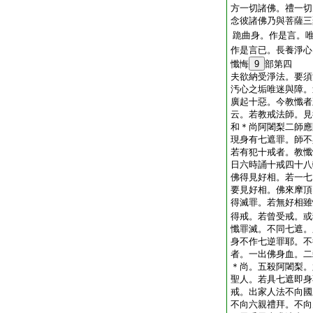
方一切諸佛。禮一切
念彼諸佛乃與菩薩三
跪曲身。作是言。
作是言已。長養淨心
懺悔
9
部第四
夫欲納受淨法。要須
汚心之垢唯迷與障。
廣起十惡。今教懺者
云。若教戒法師。見
和＊尚阿闍梨二師應
現身有七遮罪。師不
若有犯十戒者。教懺
日六時誦十戒四十八
佛得見好相。若一七
要見好相。佛來摩頂
得滅罪。若無好相雖
得戒。若曾受戒。或
懺罪滅。不同七遮。
身不作七逆罪耶。不
者。一出佛身血。二
＊尚。五殺阿闍梨。
聖人。若具七遮即身
戒。出家人法不向國
不向六親禮拜。不向