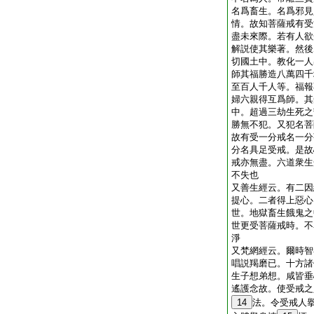
名爲畜生。名爲邪見
情。故知菩薩戒有受
盡未來際。若有人欲
解説使其樂著。然後
切國土中。教化一人
師其福勝造八萬四千
至百人千人等。福報
婦六親得互爲師。其
中。超過三劫生死之
勝無不犯。又犯名菩
故有受一分戒名一分
分名具足受戒。是故
戒亦無盡。六道衆生
不失也
又善生經云。有二因
提心。二者得上惡心
世。地獄畜生餓鬼之
世更受菩薩戒時。不
淨
又梵網經云。爾時智
唱説羯磨已。十方諸
生子想弟想。咸皆垂
遙護念故。使受戒之
14
法。令受戒人