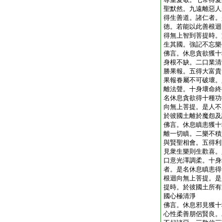
聖默然。九遠離惡人
得生善道。諸仁者。
徳。若能以此善根迴
得無上智到菩提時。
生其國。強記不忘樂
佛言。休息貪欲獲十
身根不缺。二口業清
勝果報。五得大富貴
果報眷屬不可破壞。
離法聲。十身壞命終
名休息貪欲得十種功
向無上菩提。是人不
於彼國土離於魔怨及
佛言。休息瞋恚獲十
離一切瞋。二樂不積
與賢聖相會。五得利
見衆生樂則生歡喜。
口意光澤調柔。十身
者。是名休息瞋恚得
根迴向無上菩提。是
提時。於彼國土所有
國心極清淨
佛言。休息邪見獲十
心性柔善朋侶賢良。