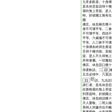
九常多歡喜。十身壞
是名休息妄語得十種
迴向無上菩提。是人
時。於彼國土無有生
國
佛言。休息兩舌獲十
身不可壞平等。二眷
不可壞平等。四信不
平等。六威儀不可壞
平等。八三昧不可壞
十身壞命終得生善道
舌得十種功徳。若能
提。是人不久得無上
所有眷屬。一切魔怨
佛言。休息惡口獲十
得柔軟語。二
10
五言必得中。六直語
11
語。九法語
諸仁者。是名休息惡
此善根迴向無上菩提
到菩提時。於彼國土
佛言。休息綺語獲十
天人愛敬。二明人隨
爲明人所嫌共住不離
尊重愛敬。七常得愛