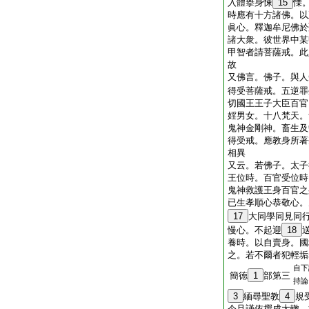
入體擧身悚
15
慄
時應有十方諸佛。以
眞心。釋迦牟尼佛於
諸大衆。彼世界中某
甲智者請菩薩戒。此
故
又佛言。佛子。與人
得受菩薩戒。五逆罪
切國王王子大臣百官
婬男女。十八梵天。
鬼神金剛神。畜生及
得受戒。應教身所著
相異
又云。若佛子。太子
王位時。百官受位時
鬼神救護王身百官之
已生孝順心恭敬心。
17
大同學同見同
慢心。不起迎
18
養時。以自賣身。國
之。若不爾者犯輕垢
自下
簡徳
1
部第三
持論
3
緬尋聖教
4
規
今且謹依撰成大轍。