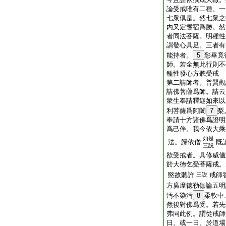
論受戒唯有二種。一
七衆倶是。然七衆之
内又定耆宿爲勝。然
者同法菩薩。明種性
謂發心具足。三者有
能持者。
5
彰畢竟
師。若全無此行則不
種性發心方聽受戒
第二請師者。普賢觀
請佛菩薩爲師。請云
衆生奉請釋迦如來以
利菩薩爲阿闍
7
梨
奉請十方諸佛爲證明
爲己伴。我今依大乘
如是
法。歸依僧
既
三説
欲受戒者。具修威儀
於大徳乞受菩薩戒。
愍故聽許
戒師
三説
方廣摩徳勒伽論五明
汚不染汚
8
柔軟中
然後對佛爲受。若先
弗同此例。謂從戒師
日。或一日。於道場