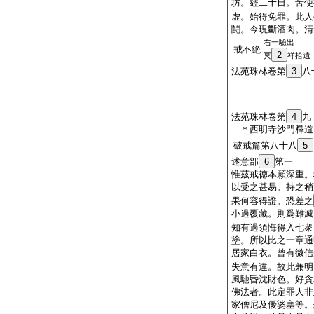
坊。經二十日。苦使
虚。始得免罪。此人
鬪。今現斷酒肉。清
右一驗出
戒不絶
2
冥
祥拾遺
法苑珠林卷第
3
八
法苑珠林卷第
4
九
＊西明寺沙門釋
破戒篇第八十八
5
述意部
6
第一
惟茲戒徳本願深重。
以受之甚易。持之稍
果何容得證。恐差之
小過覆藏。則爲難滅
知有過須悔得入七衆
塗。所以比之一章通
居家白衣。曾有微信
失意有違。故此兼明
風馳昏沈財色。好貪
佛法者。此定罪人非
家僧尼及優婆塞等。