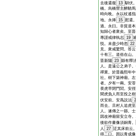
去後還復
13
馴伏
橋。烏橋營主醉騎馬
時向晩。永以杖遙指
地。永捧
15
慰還
過。永曰。非貧道本
知歸心者衆矣。至晋
專謹戒律執志
19
悦。未盡少時忽
22
見。衆咸驚問。答云
十有三。道俗在山。
晋新陽
23
縣有釋
人。是遠公之弟子。
禪業。於晋義熙年中
社。樹下築神廟。左
者。夕有一兩。安甞
畏虎早閉門閭。安徑
聞虎負人而至投之樹
伏安前。安爲説法
而去。旦村人追虎至
人。遂傳之一縣。士
因改神廟留安立寺。
後欲作畫像須銅青。
人
27
迂其床前云
得二口。因以青成像