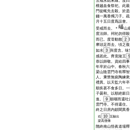
五戒永結來縁。度曰
檀越血食祭祀。此最
門徒輒先去殺。於是
錢一萬香燭刀子。疏
月十五日度爲設會。
受戒而去。＊
山
度法師。祠祀勿得殺
而已。度甞動散
2
摩頭足而去。頃之復
如水
3
與度含。味
感若此。齊竟陵王
恭以師敬。資給四事
年卒於山中。春秋六
梁山陰雲門寺有釋智
人。秉禁無疵陶練衆
禮異。以天監六年卒
順疾甚不食多日。一
子曇和。以順絶穀日
進。
9
順咽而還吐
雲門寺。不得還住。
終之日房内頗聞異香
10
右
五驗出
梁高僧傳
隋終南山悟眞道場釋