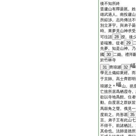
後不知所終
晋廬山有釋曇邕。姓
雄武過人。南投廬山
所綜渉。志尚傳法不
別立茅宇。與弟子曇
時。果夢見山神求受
可往諮
28
授。後
姿端雅。從者
29
先夢。知是山神。乃
國
30
二鋤。禮拜
於竹林寺
31
齊琅琊
32
學北土備綜衆經。而
于京師。高士齊郡明
琅琊之＊
山。挹
亡捨所居爲栖霞寺。
欲以寺地爲館。住者
動。自度居之群妖皆
馬鼓角之聲。俄見一
度前之。尚形甚
35
言。弟子王有此山七
不得干。前諸栖託。
其命也。法師道徳所