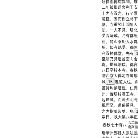
研律部博綜異聞。確
二年被擧送舍利于安
十力寺置之。行至景
嗟怪。因而樹立將下
物。寺重閣上聞衆人
初。一人不見。塔北
受菩薩戒。乃有群魚
相。範即乘船入水爲
船。如有聽受。都無
利置於佛堂。先有
至明乃見迴首面向舍
處。屡興別瑞。傳言
八日卒於本寺。春秋
隋西京大禪定寺道場
城
15
逖道人也。
護持均禁遮性。仁壽
州。置塔於漢王寺。
起燈滅。而通夕明亮
風而至。道俗通見。
之内樹葉皆萎。烏
常日。以大業八年正
右二驗
春秋七十有八
唐高僧
唐華州鄭縣人張法義