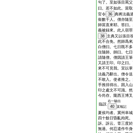
句了。至如張目罵父
曰。若不如此。當取
官令
36
典將法義
衞數千人。僧亦隨至
師當直來耶。答曰。
義被録來。此人宿罪
38
主典又以張目
此不合免。然師爲來
白僧曰。七日既不多
住隨師。師曰。七日
請隨僧。僧因請王筆
又請王印。印之曰。
來不可見我。宜以掌
法義乃辭出。僧令送
不敢入。使者推之。
手推排得出。因入山
印之處文不可識。然
今尚存。隴西王博叉
右一驗出
臨説
40
寘報記
夏侯均者。冀州阜城
四十餘日昏亂殆死。
訴。訴云。甞三度於
無過。何忍遣作牛身