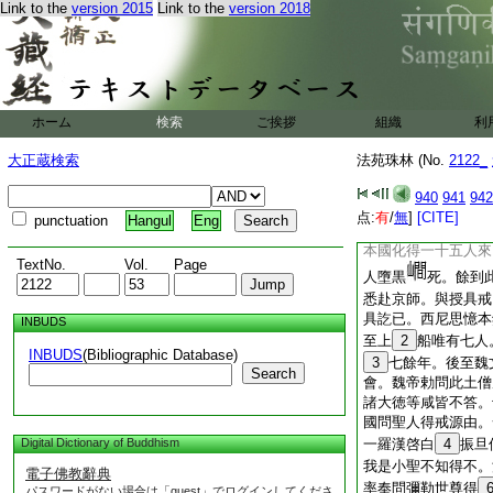
Link to the
version 2015
Link to the
version 2018
讖。其時大律未有。
羯磨本一卷。在此流
到魏皇初三年。曇摩
元孝文世。有光律師
有加減多少不足。依
世流行。號爲新羯磨
ホーム
検索
ご挨拶
組織
利
支法領曰。如律所明
戒。不論尼衆。是時
大正蔵検索
法苑珠林 (No.
2122_
雨不能自勝。後到漢
比丘尼。來到長安。
940
941
942
邊受戒。尼衆答曰。
点:
有
/
無
]
[CITE]
punctuation
Hangul
Eng
而已。二尼歎曰。邊
本國化得一十五人來
TextNo.
Vol.
Page
人墮黒
死。餘到
悉赴京師。與授具戒
具訖已。西尼思憶本
INBUDS
至上
2
船唯有七人
INBUDS
(Bibliographic Database)
3
七餘年。後至魏
Search
會。魏帝勅問此土僧
諸大徳等咸皆不答。
國問聖人得戒源由。
Digital Dictionary of Buddhism
一羅漢啓白
4
振旦
我是小聖不知得不。
電子佛教辭典
率奉問彌勒世尊得
パスワードがない場合は「guest」でログインしてくださ