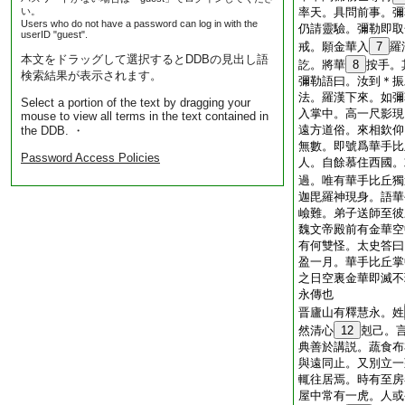
い。
率天。具問前事。彌
Users who do not have a password can log in with the
仍請靈驗。彌勒即取
userID "guest".
戒。願金華入
7
羅
本文をドラッグして選択するとDDBの見出し語
訖。將華
8
按手。
検索結果が表示されます。
彌勒語曰。汝到＊振
法。羅漢下來。如彌
Select a portion of the text by dragging your
入掌中。高一尺影現
mouse to view all terms in the text contained in
遠方道俗。來相欽仰
the DDB. ・
無數。即號爲華手比
Password Access Policies
人。自餘慕住西國。
過。唯有華手比丘獨
迦毘羅神現身。語華
嶮難。弟子送師至彼
魏文帝殿前有金華空
有何雙怪。太史答曰
盈一月。華手比丘掌
之日空裏金華即滅不
永傳也
晋廬山有釋慧永。姓
然清心
12
剋己。
典善於講説。蔬食布
與遠同止。又別立一
輒往居焉。時有至房
屋中常有一虎。人或