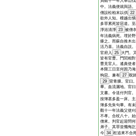
貞觀十一年入華山伐
中。法義便就與語。
僧設松柏末以供
22
欲外人知。檀越出愼
多罪累死皆惡道。至
淨浴清淨
23
被僧
年法義病死。埋於野
瘞之。而蘇自推木出
活乃喜。法義自説。
官府入
25
大門。
皆有官曹。門閭相對
曹見官人。遙責使者
本限三日至何因乃淹
狗惡。兼有
27
呪
29
背青腫。官曰
畢。血流灑地。官曰
文書。令送付判官。
按簿甚多盈一床。主
簿多先朱句畢。有未
觀十一年法義父使刈
不孝。合杖八十。始
僧來。判官起迎問何
弟子。其罪並懺悔訖
今
34
枉追來不合