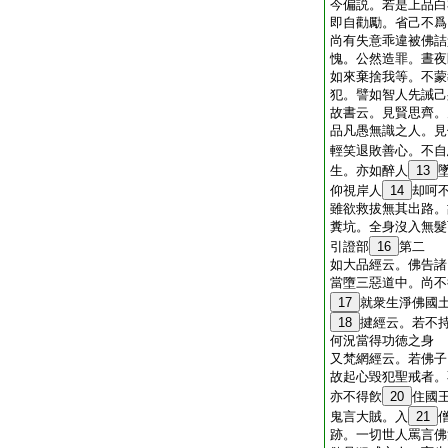
今偏説。若是上品白
即自勸勵。省己不爲
尚有失意乖違被佛詰
愧。公然造罪。晝夜
如來棄捨我等。不蒙
犯。譬如智人先誡己
故書云。見賢思齊。
品凡愚無識之人。見
輕笑退敗善心。不自
生。亦如醉人
13
仰視岸人
14
却呵
雖欲救拔無其出路。
糞坑。全身沒入無髮
引證部
16
第二
如大品經云。佛告諸
當墮三惡道中。尚不
17
就衆生淨佛國
18
揵經云。若不
何況當得功徳之身
又梵網經云。若佛子
故起心毀犯聖戒者。
亦不得飮
20
住國
鬼言大賊。入
21
跡。一切世人罵言佛