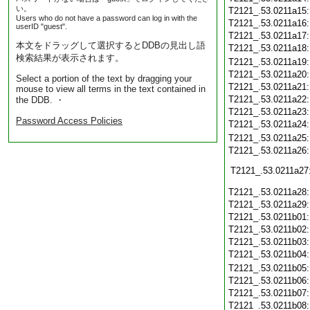
い。
T2121_.53.0211a15
Users who do not have a password can log in with the
T2121_.53.0211a16
userID "guest".
T2121_.53.0211a17
本文をドラッグして選択するとDDBの見出し語
T2121_.53.0211a18
検索結果が表示されます。
T2121_.53.0211a19
T2121_.53.0211a20
Select a portion of the text by dragging your
T2121_.53.0211a21
mouse to view all terms in the text contained in
T2121_.53.0211a22
the DDB. ・
T2121_.53.0211a23
Password Access Policies
T2121_.53.0211a24
T2121_.53.0211a25
T2121_.53.0211a26
T2121_.53.0211a27
T2121_.53.0211a28
T2121_.53.0211a29
T2121_.53.0211b01
T2121_.53.0211b02
T2121_.53.0211b03
T2121_.53.0211b04
T2121_.53.0211b05
T2121_.53.0211b06
T2121_.53.0211b07
T2121_.53.0211b08