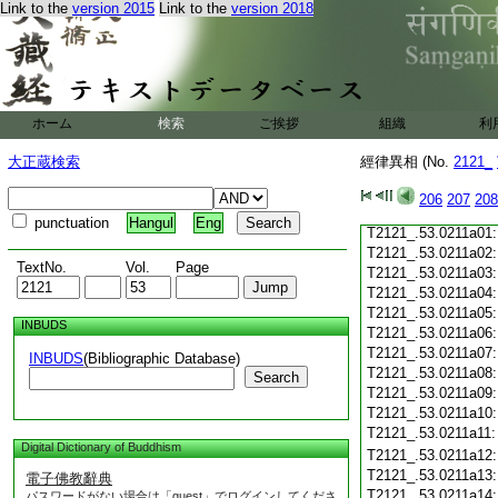
T2121_.53.0210c19
Link to the
version 2015
Link to the
version 2018
T2121_.53.0210c20
T2121_.53.0210c21
T2121_.53.0210c22
T2121_.53.0210c23
T2121_.53.0210c24
ホーム
検索
ご挨拶
組織
利
T2121_.53.0210c25
T2121_.53.0210c26
大正蔵検索
經律異相 (No.
2121_
T2121_.53.0210c27
T2121_.53.0210c28
206
207
208
T2121_.53.0210c29
punctuation
Hangul
Eng
T2121_.53.0211a01
T2121_.53.0211a02
TextNo.
Vol.
Page
T2121_.53.0211a03
T2121_.53.0211a04
T2121_.53.0211a05
INBUDS
T2121_.53.0211a06
T2121_.53.0211a07
INBUDS
(Bibliographic Database)
T2121_.53.0211a08
Search
T2121_.53.0211a09
T2121_.53.0211a10
T2121_.53.0211a11
Digital Dictionary of Buddhism
T2121_.53.0211a12
T2121_.53.0211a13
電子佛教辭典
T2121_.53.0211a14
パスワードがない場合は「guest」でログインしてくださ