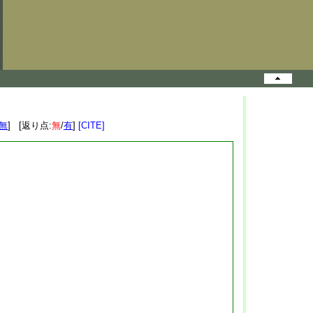
無
] [返り点:
無
/
有
]
[CITE]