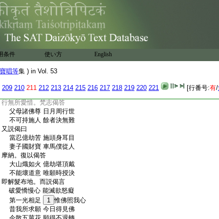
:
曝火炙。即以五百金錢各與一文及比丘衆。
:
衣食供養掃灑令淨。勿使
20
作倡有土沙穢惡。
:
懸繒幡蓋香汁塗
21
地。伎樂不可稱計。見一女
:
人。名曰善味。持七莖華以瓶取水。即問此女。
:
吾欲買華。女言。持用上佛。即以銀錢五百請
:
五莖華。女貪銀錢與五莖華。行數十歩女自
用条件
使い方
English
:
念言。此人形貌端正不惜
22
銀錢。追呼男子問
:
用何爲。答曰上佛。女曰。請二莖華并以上佛。
寶唱等
集 ) in Vol. 53
:
願我後生常爲夫妻。超術曰。菩薩無所愛惜。
:
設爲我妻必壞我心。梵志女曰。我終不相壞。
209
210
211
212
213
214
215
216
217
218
219
220
221
[行番号:
有
/
:
正使持我施與。終必忍行。定光佛曰。菩薩所
:
行無所愛惜。梵志偈答
:
父母諸佛尊 日月周行世
:
不可持施人 餘者決無難
:
又説偈曰
:
當忍億劫苦 施頭身耳目
:
妻子國財寶 車馬僕從人
:
摩納。復以偈答
:
大山熾如火 億劫堪頂戴
:
不能壞道意 唯願時授決
:
即解髮布地。而説偈言
:
破愛憍慢心 能滅欲怒癡
:
第一光相足
1
惟佛照我心
:
昔我所求願 今日得見佛
:
今散五莖花 願得不退轉