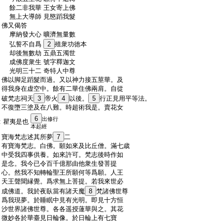
:
餘二非我華 王女寄上佛
:
無上大導師 見愍蹈我髮
:
佛又偈答
:
摩納發大心 曠濟無量數
:
弘誓不自爲
2
殖衆功徳本
:
却後無數劫 五鼎五濁世
:
成佛度衆生 號字釋迦文
:
光明三十二 奇特人中尊
:
佛以脚足蹈髮而過。又以神力接五莖華。及
:
得我身在虚空中。餘有二華住佛兩肩。自從
:
破梵志祠天
3
帝火
4
以後。
5
行正見用平等法。
:
不復墮三塗及在八難。時超術我是。賣花女
6
出修行
:
瞿夷是也
本起經
:
寶海梵志述其所夢
7
二
:
有寶海梵志。白佛。願如來及比丘僧。滿七歳
:
中受我四事供養。如來許可。梵志後時作如
:
是念。我今已令百千億那由他衆生發菩提
:
心。然我不知轉輪聖王所願何等爲願。人王
:
天王聲聞縁覺。爲求無上菩提。若我來世必
:
成佛道。我於夜臥當有諸天魔
8
梵諸佛世尊
:
爲我現夢。於睡眠中見有光明。即見十方恒
:
沙世界諸佛世尊。各各遥授蓮華與之。其花
:
微妙各於華臺見日輪像。於日輪上有七寶