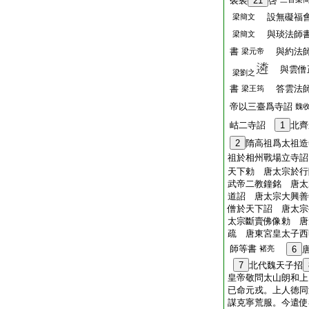
袈裟
21
啓
設無礙福
梁簡文
與琰法師
梁簡文
書
與約法
梁元帝
與雲僧
梁劉之
書
答雲法
梁王筠
帝以三臺爲寺詔
魏
岵二寺詔
1
北齊
2
隋高祖爲太祖造
祖於相州戰場立寺詔
天下勅 唐太宗於
武帝二教鐘銘 唐太
道詔 唐太宗大興善
僧於天下詔 唐太宗
太宗斷賣佛像勅 唐
疏 唐東宮皇太子西
師等書
褚亮
6
7
北代魏天子招
皇帝敬問太山朗和上
已命元戎。上人徳同
謀克寧荒服。今遣使