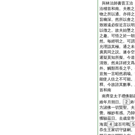
與林法師書晋王洽
洽稽首和南。夫教之
物之所以通。亦得之
旨幽深。然所以會之
致雖遠必假近言以明
以徴之。故夫始墜之
之趣。可悟之於一朝
然。毎經明之。可謂
允理詣其極。通之未
廣異同之説。遂令空
遲疑莫知所擬。今道
清致。然未詳經文爲
外。觸類而長之乎。
豈無一言昭然易喩。
能使人信之不可能。
釋。今故諮其數事。
首和南
南齊皇太子禮佛願
維年月朔日。
2
弟
方諸佛一切賢聖。夫
覺。極妙有感。乃歸
獲驗茲日。去歳皇帝
海震
4
遑百司戰
5
忝生王家叨守儲嗣。