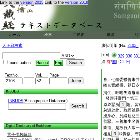
Link to the
version 2015
Link to the
version 2018
ホーム
検索
ご挨拶
組織
利
大正蔵検索
廣弘明集 (No.
2103_
329
330
331
点:
有
/
無
]
[CITE]
punctuation
Hangul
Eng
TextNo.
Vol.
Page
會。七儒委鬱曾未并
離合實縱横。朝日夕
INBUDS
捐生。咄嗟失道爾迴
發願莊嚴門＊第三
INBUDS
(Bibliographic Database)
原衆惡所
1
趣。皆
Search
勿過於此。故經號爲
擾身心。於縁起惡三
善惡。三善根生名善
Digital Dictionary of Buddhism
業道。是故行人常一
相見
3
即覺察。守
電子佛教辭典
以自莊嚴。願一切衆
パスワードがない場合は「guest」でログインしてくださ