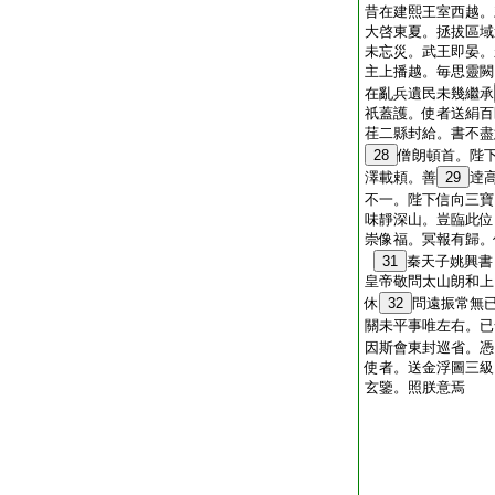
昔在建熙王室西越。
大啓東夏。拯拔區域
未忘災。武王即晏。
主上播越。毎思靈闕
在亂兵遺民未幾繼承
祇蓋護。使者送絹百
荏二縣封給。書不盡
28
僧朗頓首。陛
澤載頼。善
29
逹
不一。陛下信向三寶
味靜深山。豈臨此位
崇像福。冥報有歸。
31
秦天子姚興書
皇帝敬問太山朗和上
休
32
問遠振常無
關未平事唯左右。已
因斯會東封巡省。憑
使者。送金浮圖三級
玄鑒。照朕意焉