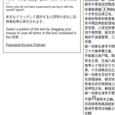
い。
眼常不看貪婬邪豔惑
Users who do not have a password can log in with the
状屠裂愚癡
4
闇鈍
userID "guest".
十方常住法身之色。
本文をドラッグして選択するとDDBの見出し語
來相好聖衆和會善集
検索結果が表示されます。
常不聞悲啼愁歎聲地
受苦聲。八苦交對聲
Select a portion of the text by dragging your
四千塵勞聲。願耳常
mouse to view all terms in the text contained in
the DDB. ・
萬四千波羅蜜聲。三
等聲
Password Access Policies
願一切衆生鼻常不聞
三十六物革嚢之氣。
辛能薫九相尸氣。願
草木之香。五戒八戒
無學人十地五分十力
香。十方諸佛説法之
願一切衆生舌恒不甞
生煩惱滋味。願舌恒
然食在其舌根變成上
喜禪悦之味。解脱泥
願一切衆生身常不覺
不覺
湯寒氷之觸
百四病寒熱風霜蚊虻
願身常覺清涼強健心
在觸