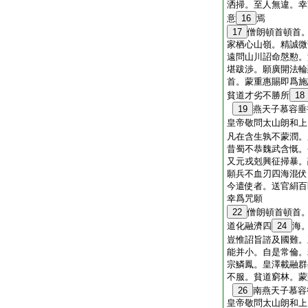
洒掃。至人無違。幸
意
16
焉
17
僧朗頓首頓首
家栖心山嶺。精誠微
遠問山川詔命慇懃。
堪跋渉。願廣開法輪
首。蒙重惠賜即爲施
貧道才劣不勝所
18
19
燕天子慕容垂
皇帝敬問太山朗和上
凡在含生孰不蒙潤。
昔蜀不恭魏武含慨。
又元戎剋興征掃暴。
願兵不血刃四海混伏
今遣使者。送官絹百
幸爲咒願
22
僧朗頓首頓首
道化融濟四
24
海
豈惟詔旨諮及國難。
能并小。自是常倫。
宗鱗鳳。皇澤載融群
不服。貧道窮林。蒙
26
南燕天子慕容
皇帝敬問太山朗和上