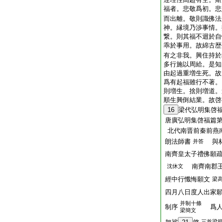
福者。悲敬爲初。悲
而出離。敬則識佛法
神。縁境乃渉事情。
繋。則其福不迴於自
乖於事用。故綿古歴
有之非我。興住持於
多行施以周給。是知
由起過重増生死。故
爲有起福雖行不著。
則増生。捨則増道。
順生興倒結業。故啓
16
梁代弘明集啓
唐廣弘明集啓福篇
北代南晋前秦前燕
朗法師書
與林
并答
南齊皇太子禮佛願
南齊南郡王
沈休文
經中行懺悔願文
梁
四月八日度人出家
并制十條
制序
爲人
梁簡文
三首梁