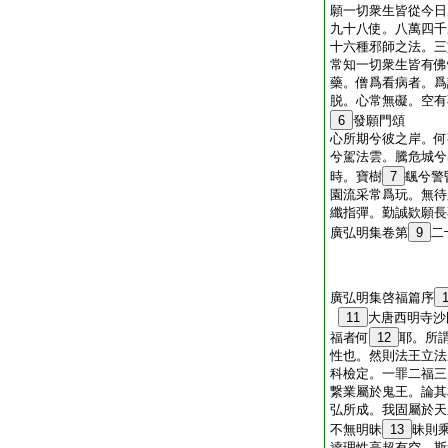
願一切衆生皆從今日
九十八使。八萬四千
十六種邪師之法。三
常知一切衆生皆有佛
藥。僧爲看病者。爲
脱。心常無礙。空有
6
發願門頌
心所期兮彼之岸。何
兮駕法雲。騰危城兮
時。寶樹
7
颻兮警
園流采常爲玩。無待
纖指彈。勤誠欵願長
廣弘明集卷第
9
二
廣弘明集啓福篇序
11
大唐西明寺沙
福者何
12
耶。所
性也。然則法王立法
科檢定。一罪二福三
繋業屬於鬼王。論其
弘所成。我固屬於天
不無明昧
13
昧則
逹理性高超有空。斯