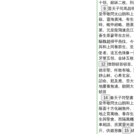
十領。銀缽二枚。到
9
晋天子司馬昌
皇帝敬問太山朗和上
嶽。靈海廣淹。有生
時。輒申經略。懸禀
業。元皇龍飛遂息江
蒼生荼蓼寄在左衽。
驅魏趙掃平燕伐。今
與和上同養群生。至
使者。送五色珠像一
牙簟五領。金缽五枚
12
僧朗頓首頓首
徳非聖。何敢有喩。
靜山林。心希玄寂。
詔命。慰及應。否大
地覆養無邊。願開大
頓首
14
秦天子符堅書
皇帝敬問太山朗和上
蔭蓋十方化融無外。
地之育萬物。養存生
生與聖會。而隔萬機
車相請。庶冀靈光迴
斤。供鍍形像
15