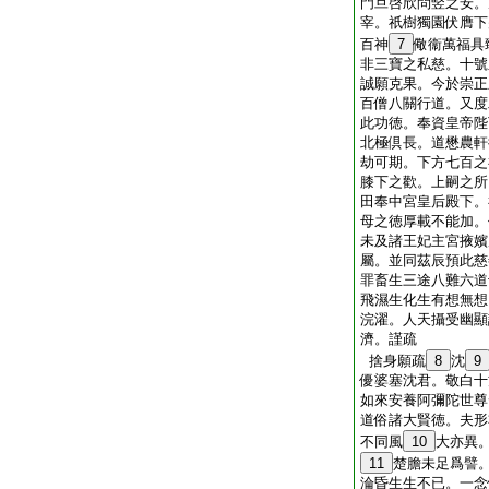
門旦啓欣問竪之安。
宰。祇樹獨園伏膺下
百神
7
儆衞萬福具
非三寶之私慈。十號
誠願克果。今於崇正
百僧八關行道。又度
此功徳。奉資皇帝陛
北極倶長。道懋農軒
劫可期。下方七百之
膝下之歡。上嗣之所
田奉中宮皇后殿下。
母之徳厚載不能加。
未及諸王妃主宮掖嬪
屬。並同茲辰預此慈
罪畜生三途八難六道
飛濕生化生有想無想
浣濯。人天攝受幽顯
濟。謹疏
捨身願疏
8
沈
9
優婆塞沈君。敬白十
如來安養阿彌陀世尊
道俗諸大賢徳。夫形
不同風
10
大亦異
11
楚膽未足爲譬
淪昏生生不已。一念