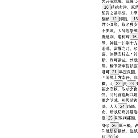
火共電競耀。雖擬心
10
殖徳玄津。原
望貴之基易登。由來
翻然
12
歸順。
13
君臣倶顯。取名獲安
不美歟。大師剋擧萬
撫慧劍。道柯輝
16
隊。神鍾一扣則十方
湯沸。當爾之時。須
粟。無動安於左＊衿
斯。豈可當哉。然我
襲。權停諸軍暫頓靈
君可
21
早定良圖
＊閑境上方宰任。非
機。明
22
責
23
福之高秋。取功之良
伐。商紂首亂周武建
軍之明誡。相與雖復
味。人天
24
踦嶇
命。所以切痛其辭委
夏
25
彫翠柯摧頴
身傾
26
匡三概。
仰眺助情暢然。臨紙
頓
30
首