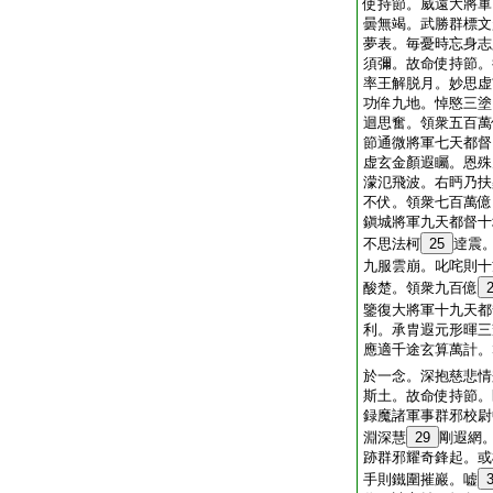
使持節。威遠大將軍
曇無竭。武勝群標文
夢表。毎憂時忘身志
須彌。故命使持節。
率王解脱月。妙思虚
功侔九地。悼愍三塗
迴思奮。領衆五百萬
節通微將軍七天都督
虚玄金顏遐矚。恩殊
濛氾飛波。右眄乃扶
不伏。領衆七百萬億
鎭城將軍九天都督十
不思法柯
25
逹震
九服雲崩。叱咤則十
酸楚。領衆九百億
鑒復大將軍十九天都
利。承胄遐元形暉三
應適千途玄算萬計。
於一念。深抱慈悲情
斯土。故命使持節。
録魔諸軍事群邪校尉
淵深慧
29
剛遐網
跡群邪耀奇鋒起。或
手則鐵圍摧巖。嘘