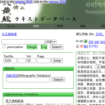
異念。卿等或是日種
Link to the
version 2015
Link to the
version 2018
27
月性高良。忠
時之榮祿。但爵命難
而喪家。或由貪殘而
然忘返。遵彼邪
28
釁作患於上方。煩惱
ホーム
検索
ご挨拶
組織
利
中
30
蔭於未生。
勤往沒。幕府因機
大正蔵検索
廣弘明集 (No.
2103_
體眞練俗。承百王之
道居彼龍象扣此津門
339
340
341
八維。總括群邪羅絡
点:
有
/
無
]
[CITE]
punctuation
Hangul
Eng
32
百綱於無外。
迴易日月。使人天倒
TextNo.
Vol.
Page
必我之心。開其子來
布同愛於無間。平蕩
之福以綏之。
2
撮
INBUDS
既爲所誤沈淪日久。
INBUDS
(Bibliographic Database)
夫時難得而易失。機
Search
則福祿競臻。如失機
享爵。事歸於先覺。
皆往事之高鑒。當今
謀安。愚者臨成以致
Digital Dictionary of Buddhism
非降自天。抑亦人謀
電子佛教辭典
懸重爵以俟功。設天
パスワードがない場合は「guest」でログインしてくださ