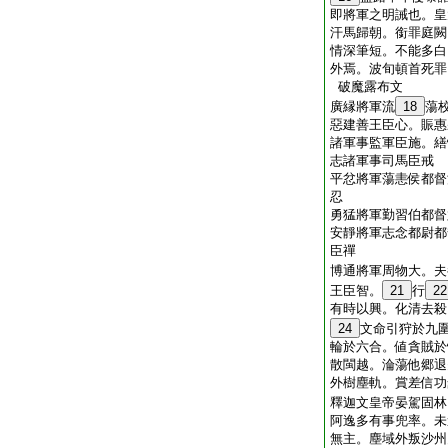
即將軍之明誡也。皇
汗馬歸朝。銜罪庭闕
情深筆短。不能多白
外焉。波旬頓首死罪
破魔露布文
廣縁將軍流
18
蕩
惡建善王臣心。賑惠
諸軍事監軍臣施。繕
志諸軍事司馬臣戒
平忿將軍蕩恚侯都督
忍
勇猛將軍勤習伯都督
安靜將軍志念都尉都
臣禪
博通將軍周物大。夫
王臣智。
21
行
22
有時以興。化清去殺
24
文命引狩於九
輪於六合。値貪賊於
散閩越。淪蕩他郷退
外樹塵軌。賞差信功
釋迦文皇帝晏駕固林
阿逸多有事兜率。未
無主。塵域外叛沙州