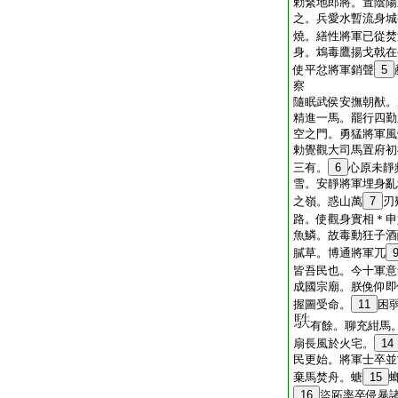
勅繋地郎將。置陰陽
之。兵愛水暫流身城
燒。繕性將軍已從焚
身。鴆毒鷹揚戈戟在
使平忿將軍銷聲
5
察
隨眠武侯安撫朝猷。
精進一馬。罷行四勤
空之門。勇猛將軍風
勅覺觀大司馬置府初
三有。
6
心原未靜
雪。安靜將軍埋身亂
之嶺。惑山萬
7
刃
路。使觀身實相＊申
魚鱗。故毒動狂子酒
膩草。博通將軍兀
皆吾民也。今十軍意
成國宗廟。朕俛仰即
握圖受命。
11
困
有餘。聊充紺馬
扇長風於火宅。
14
民更始。將軍士卒並
棄馬焚舟。螗
15
16
盜跖率卒侵暴