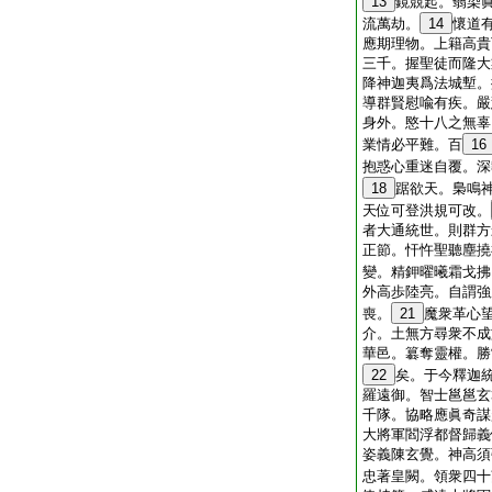
13
鏡競起。翳染
流萬劫。
14
懷道
應期理物。上籍高貴
三千。握聖徒而隆大
降神迦夷爲法城塹。
導群賢慰喩有疾。嚴
身外。愍十八之無辜
業情必平難。百
16
抱惑心重迷自覆。深
18
踞欲天。梟鳴
天位可登洪規可改。
者大通統世。則群方
正節。忓忤聖聽塵撓
變。精鉀曜曦霜戈拂
外高歩陸亮。自謂強
喪。
21
魔衆革心
介。土無方尋衆不成
華邑。簒奪靈權。勝
22
矣。于今釋迦
羅遠御。智士邕邕玄
千隊。協略應眞奇謀
大將軍閻浮都督歸義
姿義陳玄覺。神高須
忠著皇闕。領衆四十