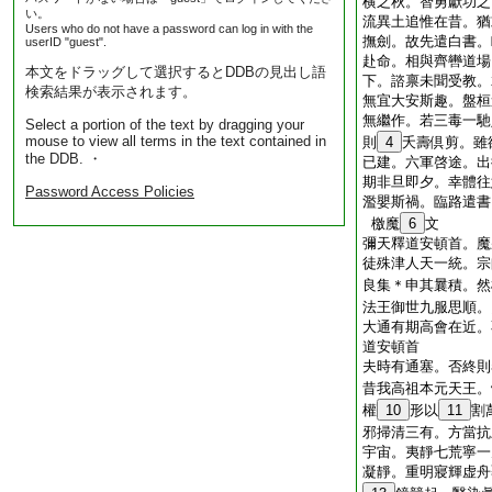
横之秋。智勇獻功之
い。
流異土追惟在昔。猶
Users who do not have a password can log in with the
撫劍。故先遣白書。
userID "guest".
赴命。相與齊轡道場
本文をドラッグして選択するとDDBの見出し語
下。諮禀未聞受教。
検索結果が表示されます。
無宜大安斯趣。盤桓
無繼作。若三毒一馳
Select a portion of the text by dragging your
mouse to view all terms in the text contained in
則
4
夭壽倶剪。雖
the DDB. ・
已建。六軍啓途。出
期非旦即夕。幸體往
Password Access Policies
濫嬰斯禍。臨路遣書
檄魔
6
文
彌天釋道安頓首。魔
徒殊津人天一統。宗
良集＊申其曩積。然
法王御世九服思順。
大通有期高會在近。
道安頓首
夫時有通塞。否終則
昔我高祖本元天王。
權
10
形以
11
割
邪掃清三有。方當抗
宇宙。夷靜七荒寧一
凝靜。重明寢輝虚舟