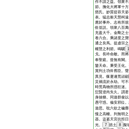
作不請之益。領衆不
節。撫化大將軍十方
慈氏。妙質從容天姿
表。猛志衝天慧柯遠
應於事外。志有所規
俗並説。領衆八百萬
充盈大千。金剛之士
卷六合。乘諸度之寶
通之良馬。捉虚宗之
權慧之利箭。鳴驥
戈。長吟命敵。而將
奉聖庭。曾無有闕。
鑒天命。秉受王化。
賞列土功侔舊臣。聲
異見。偃蹇邊荒頑顧
災禍流於永劫。可不
時荒爲物所惑狂迷。
愆賢逹尚失久。謂君
身抽簪。同遊群俊以
愚守惑。偸安邪位。
遊思。耽六欲之穢塵
慢之高幢。列無明之
器。盜簒天宮抗拒日
光。
7
掊土
8
擬