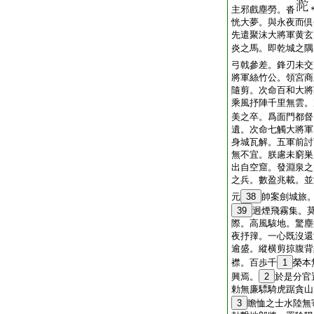
主邪戲塵勞。沓
恍大夢。與永夜而倶
先遣聚沫大將軍黄玄
炎之馬。即乾城之隅
弓戟參差。鋒刃未交
將軍絲竹公。領宮商
隨剪。次命百和大將
乘風抒陣千里無雲。
美之卒。爲面門都督
遺。次命七觸大將軍
身城瓦解。五軍前討
無不宜。朕慮未窮巣
出自空窟。發淵泉之
之兵。數盈兆載。並
元
38
帥案劍城旅
39
迥煙飛霧集。
際。高風駭地。驚塵
夜抒籜。一心既沒還
逾盛。縱横剪掠腹背
襟。百歩千
1
榮本
興焉。
2
於是分官
勅無廉驃騎虎踞貪山
3
瞻恤之士水陸無