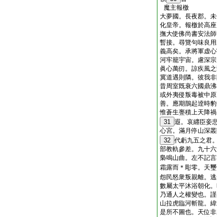
魔主報檄
大夢國。長夜郡。未
化皇帝。報檄於高座
撫大使佛尚書安法師
暫接。尋覽句味良用
義高矣。承將軍虚心
河牢籠宇宙。慮深宗
眞心萬仞。諒疾風之
冀道遇則隣。彼我非
昔周室既衰六國鼎沸
或外夷侵叛毒被中原
善。應期鵲起逹時豹
惟蒼生亹積上天降禍
31
遐。哀纒臣妾
心宮。滿月停山深叢
32
代虧九五之君
部教軌參差。九十六
梟鳴山曲。左不記言
霜露而＊彫零。天璽
怨民怒衆叛親離。逃
數屬太平沐浴朝化。
乃通人之權變也。謹
山拉虎臨河斬龍。緯
是所不圖也。天位非