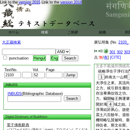
Link to the
version 2015
Link to the
version 2018
禪師佛法龍象。戒珠
慧安無礙辯。先物後
衆所知識。弟子所以
慮縁差値諸留難。亦
雲霧即銷煩惱。以年
僧會。敬受菩薩戒。
ホーム
検索
ご挨拶
組織
利
智度歸宗奉極作大莊
愛等視四生猶如一子
大正蔵検索
廣弘明集 (No.
2103_
擧法名。詺帝爲總持
大師禪慧内融導之以
301
302
303
斯同梁高擧約法師之
点:
無
/
有
]
[CITE]
punctuation
Hangul
Eng
33
天台智者禪師
文多不載備所撰續高
TextNo.
Vol.
Page
統略淨住子淨行法
1
終南太一山釋
夫淨住之來。其流尚
INBUDS
之方。統引群生履信
存沒畢乘信毀之功。
INBUDS
(Bibliographic Database)
Search
力。竊開輪王興運肇
開於濁
4
域之始。
淳薄結於夙心。故使
震土六百餘年。道俗
Digital Dictionary of Buddhism
機明略弘賛被時。垂
電子佛教辭典
得信者。斯文在斯。
パスワードがない場合は「guest」でログインしてくださ