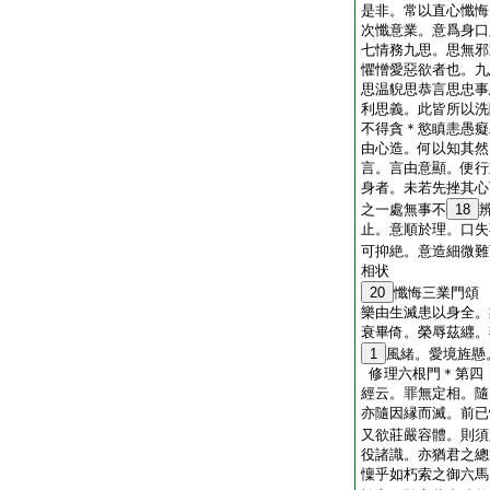
是非。常以直心懺悔
次懺意業。意爲身口
七情務九思。思無邪
懼憎愛惡欲者也。九
思温貎思恭言思忠事
利思義。此皆所以洗
不得貪＊慾瞋恚愚癡
由心造。何以知其然
言。言由意顯。便行
身者。未若先挫其心
之一處無事不
18
止。意順於理。口失
可抑絶。意造細微難
相状
20
懺悔三業門頌
樂由生滅患以身全。
衰畢倚。榮辱茲纒。
1
風緒。愛境旌懸
修理六根門＊第四
經云。罪無定相。隨
亦隨因縁而滅。前已
又欲莊嚴容體。則須
役諸識。亦猶君之總
懍乎如朽索之御六馬