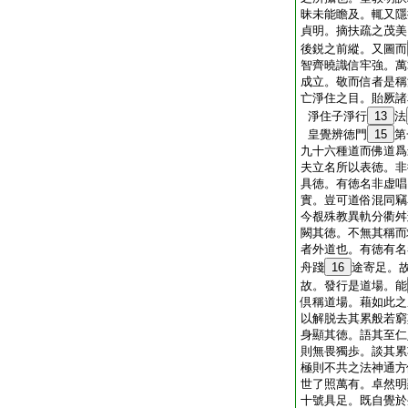
昧未能瞻及。輒又隱
貞明。摘扶疏之茂美
後鋭之前縱。又圖而
智齊曉識信牢強。萬
成立。敬而信者是稱
亡淨住之目。貽厥諸
淨住子淨行
13
法
皇覺辨徳門
15
第
九十六種道而佛道爲
夫立名所以表徳。非
具徳。有徳名非虚唱
實。豈可道俗混同竊
今覩殊教異軌分衢舛
闕其徳。不無其稱而
者外道也。有徳有名
舟踐
16
途寄足。
故。發行是道場。能
倶稱道場。藉如此之
以解脱去其累般若窮
身顯其徳。語其至仁
則無畏獨歩。談其累
極則不共之法神通方
世了照萬有。卓然明
十號具足。既自覺於