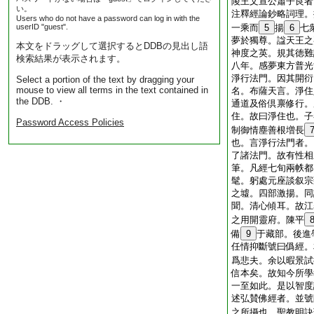
陵王文宣公蕭子良者
い。
注釋經論鈔略詞理。
Users who do not have a password can log in with the
userID "guest".
一乘而
5
揚
6
七
夢於獨尊。諡天王之
本文をドラッグして選択するとDDBの見出し語
神度之英。規其徳難
検索結果が表示されます。
八年。感夢東方普光
淨行法門。因其開衍
Select a portion of the text by dragging your
mouse to view all terms in the text contained in
名。布薩天言。淨住
the DDB. ・
通道及俗倶禀修行。
住。故曰淨住也。子
Password Access Policies
制御情塵善根増長
也。言淨行法門者。
了諸法門。故有性相
筆。凡經七旬兩帙都
髦。躬處元座談叙宗
之墟。四部激揚。同
聞。清心傾耳。故江
之用開靈府。陳平
備
9
于藏部。後進
任情抑斷號曰僞經。
爲悲夫。余以暇景試
信本矣。故知今所學
一至如此。是以智度
述弘賛佛經者。並號
之所攝也。聖教明訣