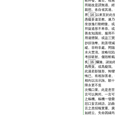
恥外發。書云。禮無
而能改是謂無過。經
親想。各自省其過。
界
14
以來至於此
愚癡多違至教。遂乃
坐放逸行動輕傲。或
拜旋遶形不卑恭。或
善友知識前。服用不
用違體製。或盜三寶
抄掠強奪。欺誑増減
縱。非時非處。罔隔
水火焚澆。攻略坑陷
考掠斫射。傷毀斬截
炙
16
爛瀹。諸如
爲慳貪。或爲癡我。
此過若影隨形。怖懼
悔已。有相加害者。
相向以法示誨。願十
障永更不造
次懺口業。此是患苦
言可以興邦。一言可
之樞機。樞機一發榮
惡口妄言綺語。諂曲
言之患招報實重。廣
如經云。失命因縁尚