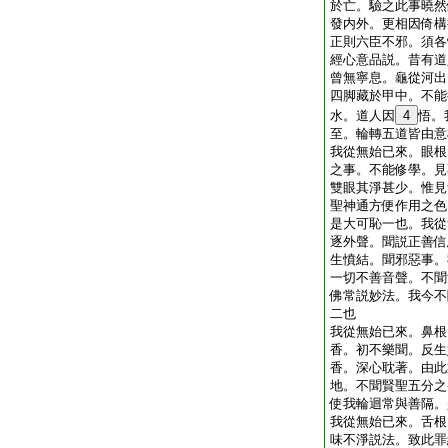
於亡。驗之此事曉然
發内外。更相因倚構
正則六臣不邪。須各
經心意品説。昔有道
曾無寧息。龜從河出
四脚藏於甲中。不能
水。道人因
4
悟。
至。輪轉五道皆由意
我從無始已來。眼根
之事。不能修學。見
雙眼其淨甚少。惟見
聖神通方便作用之色
是大可恥一也。我從
逐外聲。聞説正善信
生憤結。聞邪惡事。
一切不善音聲。不聞
佛常説妙法。我今不
二也
我從無始已來。鼻根
香。初不樂聞。反生
香。深心耽著。由此
地。不聞賢聖五分之
使我輪迴常與善隔。
我從無始已來。舌根
味不淨説法。致此罪