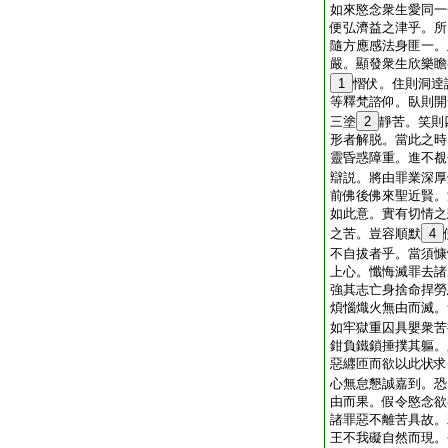
如來愍念衆生愛同一
便弘濟益之津乎。所
隨方應感法身匪一。
嚴。顯發衆生欣樂瞻
1
慴伏。住則洞逹
等釋梵諮仰。臥則開
三塗
2
靜苦。笑則
形者解脱。當此之時
靈昏惑障重。進不覩
辯説。將由罪業深厚
前佛後佛來聖近賢。
如此意。實有切情之
之苦。豈容順默
4
不自拔者乎。當須慷
上心。懺悔滅罪去諸
強其志亡身捨命捍勞
煩惱熾火無由而滅。
如牢獄重囚具嬰衆苦
鉗負鐵鎖捶撲其軀。
惡纒匝而欲以此状求
心無怠懇誠嘉到。恐
由而果。假令愍念欲
諸罪惡不離苦具故。
王不我礙自然而現。