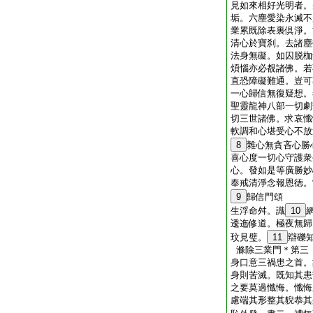
見如來相好光明者。
垢。六塵愛染永滅不
業累既除表裏倶淨。
清心於寶刹。去諸塵
法身無礙。如囚脱枷
煩惱亦必覩諸佛。若
直恐障礙難通。豈可
一心歸信無復疑想。
聖靈龍神八部一切劇
切三世諸佛。求哀懺
軟調和心堪受心不放
8
雜心無貪吝心勝
喜心度一切心守護衆
心。發如是等廣勝妙
奉戒清淨念報恩徳。
9
歸信門頌
生浮命舛。識
10
逶迤修道。極夜無歸
玟見璧。
11
辯礫
滌除三業門＊第三
身口意三禍患之首。
身則苦滅。既知其患
之要莫過懺悔。懺悔
慮端其形整其貎恭其