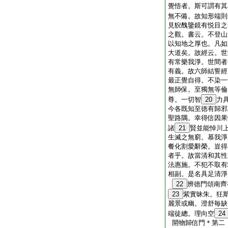
覺悟者。斯可謂有其
無不備。故知形端則
見貎醜鑒鏡有悦目之
之觀。書云。不登山
以知地之厚也。凡如
大道矣。故經云。世
有常樂我淨。世間者
有義。故六師結誓經
最正覺自得。不染一
無師保。至獨無等倫
尊。一切智
20
力
今各既知至徳有歸邪
聖路隅。幸得信因果
諸
21
賢並能悼川
生滅之無窮。慕我淨
餐化割愛辭榮。豈得
者乎。故當清和其性
法惠施。不犯不取有
相副。是名具足清淨
22
辨徳門頌南齊
23
紫實昧朱。狂
麗景或幽。澄舒毎缺
端徒總。理向空
24
開物歸信門＊第二