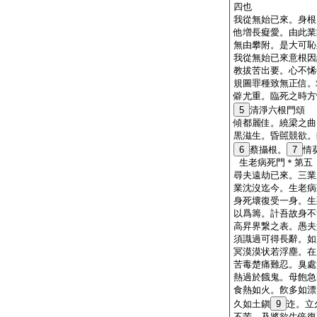
四也
我從無始已來。身根
他増長癡愛。由此業
無由攀附。是大可恥
我從無始已來意根因
教拔苦出要。心不悕
規圖罪種致無正信。
僻尤重。臨死之時方
5
清淨六根門頌
傾都麗佳。繞梁之曲
黒滋生。昏嚚競欲。
6
蔡攝根。
7
情
生老病死門＊第五
尋夫遠劫已來。三業
業沈沒迄今。生老病
身死壞復受一身。生
以爲籌。計吾故身不
高昇界繋之表。愚夫
須識過可得長辭。如
冥漠漠状若浮塵。在
苦毒楚痛難忍。臭處
熱過於餓鬼。母飽急
食熱如火。飮多如漂
久如土鎭
9
迮。立
不苦。及將欲生倍復