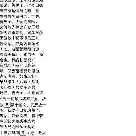
如是。善男子。從今日始
若受檀越信施之時。應
葉菩薩復白佛言。世尊。
善男子。夫食肉者斷大
來何故先聽比丘食三種
淨肉隨事漸制。迦葉菩薩
因縁故十種不淨乃至九
告迦葉。亦是因事漸次
肉義。迦葉菩薩復白佛
肉爲美食耶。善男子。我
食也。我説甘蔗粳米
蜜乳酪＊蘇油以爲美
服。所應畜者要是壞色。
迦葉復言。如來若制不
酪酪漿生＊蘇熟＊蘇胡
奢耶衣珂貝皮革金銀
應受。善男子。不應同彼
所制一切禁戒各有異意。故
故
5
斷十種肉。異想故一
葉。我從今日制諸弟子。
迦葉。其食肉者。若行若
生聞其肉氣悉生恐怖。
衆人見之聞師子臭亦
人噉蒜臭穢
6
可惡。餘人