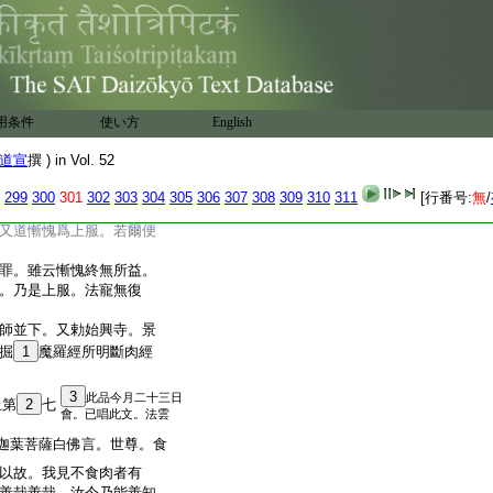
打前人。而道我慚愧
我食汝。答如大邪見人
。故知
9
差不慚者
。此是知而故犯。非謂
。或是過誤。後方起愧乃
犯。其罪大於不知。又復
用条件
使い方
English
10
直犯。復是違破初心。
答經有
11
誠文。耆婆云汝
道宣
撰 ) in Vol. 52
慚愧即是清白法
其意此明。若作罪後
299
300
301
302
303
304
305
306
307
308
309
310
311
[行番号:
無
/
。不言發初慚愧而故作
又道慚愧爲上服。若爾便
罪。雖云慚愧終無所益。
。乃是上服。法寵無復
師並下。又勅始興寺。景
掘
1
魔羅經所明斷肉經
3
此品今月二十三日
上第
2
七
會。已唱此文。法雲
迦葉菩薩白佛言。世尊。食
以故。我見不食肉者有
善哉善哉。汝今乃能善知