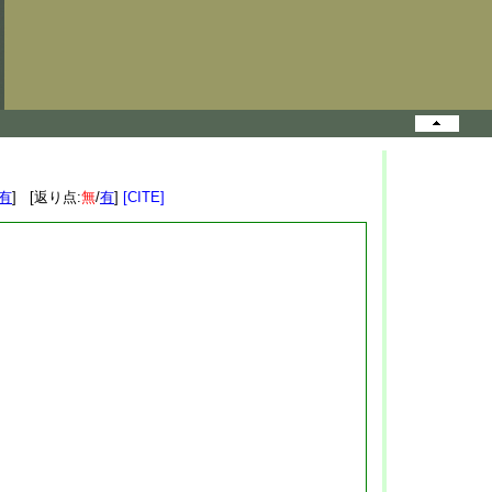
有
] [返り点:
無
/
有
]
[CITE]