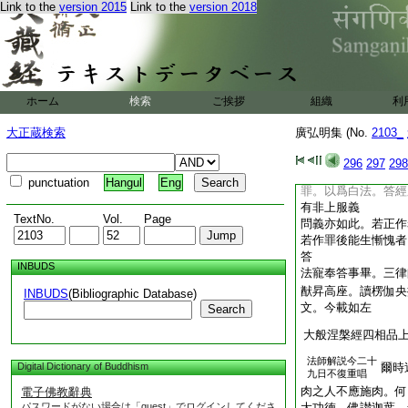
問若爾但先道慚愧痛
Link to the
version 2015
Link to the
version 2018
汝我打汝。我慚愧汝
無慚愧。其既知慚愧
問先道慚愧而猶噉食
慚愧。若使先時不知
是慚愧。豈非知而故
ホーム
検索
ご挨拶
組織
利
慚愧不得重犯。如其
論此爲罪所以彌大。
大正蔵検索
廣弘明集 (No.
2103_
有慚愧。故罪可滅。
問法師是得經言不得
296
297
298
方知慚愧。此爲白法
punctuation
Hangul
Eng
罪。以爲白法。答經
有非上服義
TextNo.
Vol.
Page
問義亦如此。若正作
若作罪後能生慚愧者
答
INBUDS
法寵奉答事畢。三律
猷昇高座。讀楞伽央
INBUDS
(Bibliographic Database)
文。今載如左
Search
大般涅槃經四相品
法師解説今二十
Digital Dictionary of Buddhism
爾時
九日不復重唱
肉之人不應施肉。何
電子佛教辭典
パスワードがない場合は「guest」でログインしてくださ
大功徳。佛讃迦葉。