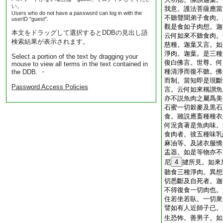
い。
我意。護法菩薩應當
Users who do not have a password can log in with the
不聽聲聞弟子食肉。
userID "guest".
觀是食如子肉想。迦
本文をドラッグして選択するとDDBの見出し語
云何如來不聽食肉。
検索結果が表示されます。
慈種。迦葉又言。如
淨肉。迦葉。是三種
Select a portion of the text by dragging your
復白佛言。世尊。何
mouse to view all terms in the text contained in
種清淨而復不聽。佛
the DDB. ・
而制。當知即是現斷
Password Access Policies
言。云何如來稱讃魚
亦不説魚肉之屬爲美
石蜜一切穀麥及黒石
食。雖説應畜種種衣
何況貪著是魚肉味。
食肉者。彼五種味乳
麻油等。及諸衣服憍
盂器。如是等物亦不
尼
4
揵所見。如來
聽食三種淨肉。異想
切悉斷及自死者。迦
不得復食一切肉也。
住若坐若臥。一切衆
譬如有人近師子已。
生恐怖。善男子。如