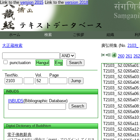
T2103_.52.0264c18
Link to the
version 2015
Link to the
version 2018
T2103_.52.0264c19
T2103_.52.0264c20
T2103_.52.0264c21
T2103_.52.0264c22
T2103_.52.0264c23
ホーム
検索
ご挨拶
組織
利
T2103_.52.0264c24
T2103_.52.0264c25
大正蔵検索
廣弘明集 (No.
2103_
T2103_.52.0264c26:
T2103_.52.0264c27:
T2103_.52.0264c28:
260
261
262
T2103_.52.0264c29:
punctuation
Hangul
Eng
T2103_.52.0265a01
T2103_.52.0265a02
TextNo.
Vol.
Page
T2103_.52.0265a03
T2103_.52.0265a04
T2103_.52.0265a05
INBUDS
T2103_.52.0265a06
T2103_.52.0265a07
INBUDS
(Bibliographic Database)
Search
T2103_.52.0265a08
T2103_.52.0265a09
T2103_.52.0265a10
T2103_.52.0265a11
Digital Dictionary of Buddhism
T2103_.52.0265a12
電子佛教辭典
T2103_.52.0265a13
パスワードがない場合は「guest」でログインしてくださ