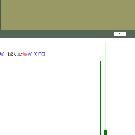
無
] [返り点:
無
/
有
]
[CITE]