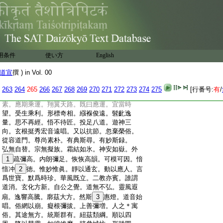
:
云暮。癸丑之年。年七十。四月十三日薨
45
于
:
大寺。嗚呼哀哉。道匠西傾。靈軸東摧。朝＊羲
:
落曜。寶岳崩頽。六合晝昏。迷駕九迴。神關重
:
閉。三
46
塗競開。夜光可惜。盲子可哀。罔極之
:
感。人百其懷。乃爲誄曰。先覺登
47
遐。靈風緬
:
邈。通仙潜凝。應眞冲漠。叢叢九流。是非競
用条件
使い方
English
:
作。悠悠盲子。神根沈溺。時無指南。誰識冥
:
度。大人遠覺。幽懷獨悟。恬冲靜默。抱此玄
道宣
撰 ) in Vol. 00
263
264
265
266
267
268
269
270
271
272
273
274
275
[行番号:
有
/
:
素。應期乘運。翔翼天路。既曰應運。宜當時
:
望。受生乘利。形標奇相。繦褓俊遠。髫齔逸
:
量。思不再經。悟不待匠。投足八道。遊神三
:
向。玄根挺秀宏音遠唱。又以抗節。忽棄榮俗。
:
從容道門。尊尚素朴。有典斯尋。有妙斯録。
:
弘無自替。宗無擬族。霜結如氷。神安如嶽。外
:
1
疏彌高。内朗彌足。恢恢高韻。可模可因。愔
:
愔冲
2
徳。惟妙惟眞。靜以通玄。動以應人。言
:
爲世寶。默爲時珍。華風既立。二教亦賓。誰謂
:
道消。玄化方新。自公之覺。道無不弘。靈風遐
:
扇。逸響高騰。廓茲大方。然斯
3
惠燈。道音始
:
唱。俗網以崩。癡根彌拔。上善彌増。人之＊寓
:
俗。其途無方。統斯群有。紐茲頽綱。順以四