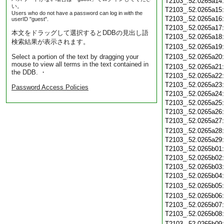
T2103_.52.0265a14
い。
T2103_.52.0265a15
Users who do not have a password can log in with the
T2103_.52.0265a16
userID "guest".
T2103_.52.0265a17
本文をドラッグして選択するとDDBの見出し語
T2103_.52.0265a18
検索結果が表示されます。
T2103_.52.0265a19
Select a portion of the text by dragging your
T2103_.52.0265a20
mouse to view all terms in the text contained in
T2103_.52.0265a21
the DDB. ・
T2103_.52.0265a22
T2103_.52.0265a23
Password Access Policies
T2103_.52.0265a24
T2103_.52.0265a25
T2103_.52.0265a26
T2103_.52.0265a27
T2103_.52.0265a28
T2103_.52.0265a29
T2103_.52.0265b01
T2103_.52.0265b02
T2103_.52.0265b03
T2103_.52.0265b04
T2103_.52.0265b05
T2103_.52.0265b06
T2103_.52.0265b07
T2103_.52.0265b08
T2103_.52.0265b09