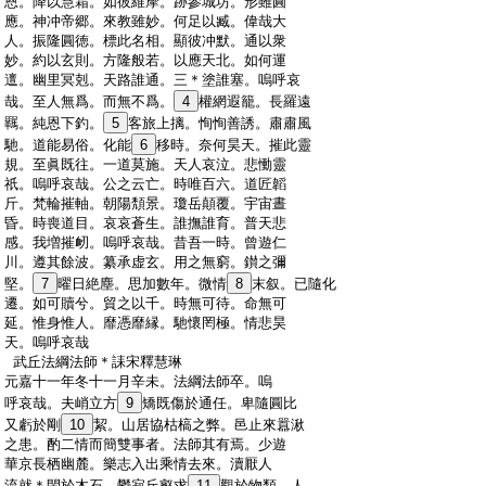
:
恩。降以慧霜。如彼維摩。跡參城坊。形雖圓
:
應。神冲帝郷。來教雖妙。何足以臧。偉哉大
:
人。振隆圓徳。標此名相。顯彼冲默。通以衆
:
妙。約以玄則。方隆般若。以應天北。如何運
:
邅。幽里冥剋。天路誰通。三＊塗誰塞。嗚呼哀
:
哉。至人無爲。而無不爲。
4
權網遐籠。長羅遠
:
羈。純恩下釣。
5
客旅上摛。恂恂善誘。肅肅風
:
馳。道能易俗。化能
6
移時。奈何昊天。摧此靈
:
規。至眞既往。一道莫施。天人哀泣。悲慟靈
:
祇。嗚呼哀哉。公之云亡。時唯百六。道匠韜
:
斤。梵輪摧軸。朝陽頽景。瓊岳顛覆。宇宙晝
:
昏。時喪道目。哀哀蒼生。誰撫誰育。普天悲
:
感。我増摧衂。嗚呼哀哉。昔吾一時。曾遊仁
:
川。遵其餘波。纂承虚玄。用之無窮。鑚之彌
:
堅。
7
曜日絶塵。思加數年。微情
8
末叙。已隨化
:
遷。如可贖兮。貿之以千。時無可待。命無可
:
延。惟身惟人。靡憑靡縁。馳懷罔極。情悲昊
:
天。嗚呼哀哉
:
武丘法綱法師＊誄宋釋慧琳
:
元嘉十一年冬十一月辛未。法綱法師卒。嗚
:
呼哀哉。夫峭立方
9
矯既傷於通任。卑隨圓比
:
又虧於剛
10
絜。山居協枯槁之弊。邑止來囂湫
:
之患。酌二情而簡雙事者。法師其有焉。少遊
:
華京長栖幽麓。樂志入出乘情去來。瀆厭人
:
流就＊閑於木石。鬱寂丘壑求
11
觀於物類。人