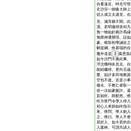
自看遠近。時光可惜
玄沙宗一師備大師上
切人成立太虚見。在
見。滿耳聽不聞。此
漢。若明徹得坐却凡
無一物如針鋒許爲縁
無限神通變現。設如
豪。唯助初學誠信之
解提綱。他甚端的自
魔外道是
3
孤恩負
如今沙門不薦此事。
浮沈幾時休息去。自
能紹繼得。更向五蘊
麼。如許多田地教誰
空包不盡。豈是小事
徹去。不教仁者取一
捨一法如豪髮許。還
旨如何。師默然。僧
何方便門令學人得入
初心人來師如何指示
來。僧問。學人創入
之。僧曰。學人不會
屈於人。如今若的自
入叢林。可謂共諸人