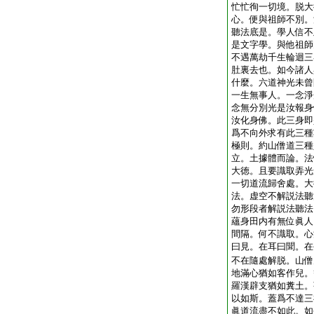
忙忙徇一切境。脱大
心。便與祖師不別。
聽法底是。學人信不
是文字學。與他祖師
不遇萬劫千生輪迴三
肚裏去也。如今諸人
什麼。六道神光未曾
一生無事人。一念淨
念無分別光是汝報身
汝化身佛。此三身即
爲不向外求有此三種
極則。約山僧道三種
立。土據體而論。法
大徳。且要識取弄光
一切道流歸舍處。大
法。虚空不解説法聽
勿形段者解説法聽法
蘊身田内有無位眞人
間隔。何不識取。心
曰見。在耳曰聞。在
不在隨處解脱。山僧
地滿心猶如客作兒。
羅漢辟支猶如糞土。
以如斯。蓋爲不達三
眞道流盡不如此。如