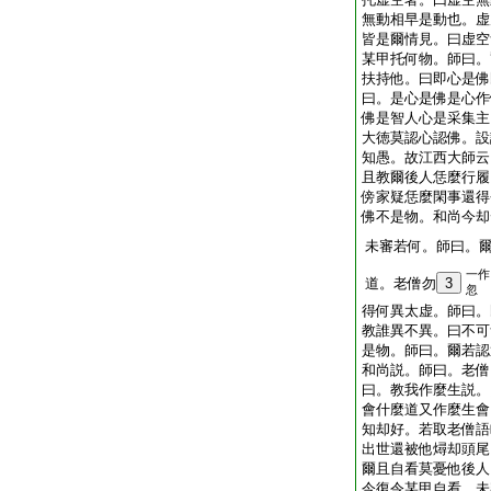
無動相早是動也。虚
皆是爾情見。曰虚空
某甲托何物。師曰。
扶持他。曰即心是佛
曰。是心是佛是心作
佛是智人心是采集主
大徳莫認心認佛。設
知愚。故江西大師云
且教爾後人恁麼行履
傍家疑恁麼閑事還得
佛不是物。和尚今却
未審若何。師曰。
一作
道。老僧勿
3
忽
得何異太虚。師曰。
教誰異不異。曰不可
是物。師曰。爾若認
和尚説。師曰。老僧
曰。教我作麼生説。
會什麼道又作麼生會
知却好。若取老僧語
出世還被他燖却頭尾
爾且自看莫憂他後人
今復令某甲自看。未