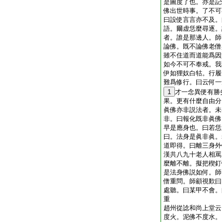
是圖度了也。亦是記
佛出世時事。了不可
曰設使言言亦不及。
語。爾虚恁麼尋逐。
者。誰是那邊人。師
論佛。既不論佛老僧
雖不住道而道能爲因
如今不可不奉戒。我
伊如狸奴白牯。行履
難爲修行。曰云何一
1
才一念異便有勝
果。更有什麼自由分
眞佛亦非説法者。未
非。曰報化既非眞佛
早是應身也。曰若恁
曰。法身是眞非眞。
道即得。曰離三身外
漢共八九十老人相罵
麼離不離。擬把楔釘
是法身佛説如何。師
僧重問。師顧視歎曰
處聽。曰某甲不會。
重
趙州從諗和尚上堂云
度火。泥佛不度水。