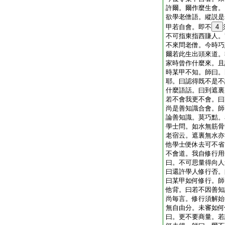
許爾。爾作麼生會。
欲學老僧語。縱説是
甲若自會。即不
4
不可指東指西賺人。
不來問老僧。今時巧
爾若此生出頭來道。
家時曾作什麼來。且
時某甲不知。師曰。
耶。曰認得既不是不
什麼語話。曰到遮裏
若不會我更不會。曰
尚是善知識合會。師
論善知識。莫巧黠。
學士問。如水無筋骨
老宿云。遮裏無水亦
他學士便休去可不省
不會道。我自修行用
曰。不可思量得向人
曰還許學人修行否。
曰某甲如何修行。師
他背。曰若不因善知
尚毎言。修行須解始
無自由分。未審如何
曰。更不要商量。若