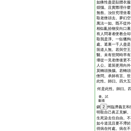
如佛性盡是貼體衣服
煩惱。且實際理什麼
無咎。汝但究理坐看
取老僧頭去。夢幻空
萬法一如。既不從外
相似亂拾物安向口裏
有人問著者便教合却
取我是淨。一似獵狗
處。遮裏一千人盡是
箇道人無。若與空王
醫。未有世間時早有
壞從一見老僧後更不
人公。遮箇更用向外
莫轉頭換腦。若轉頭
僧問。承師有言。世
此性。師曰。四大五
何是此性。師曰。
會。試
斷看
鎭
2
州臨濟義玄和
明取自己眞正見解。
生死染去住自由。不
如今道流且要不滯於
得病在何處。病在不