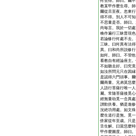
何去得。師曰。爾不
教某甲作麼生尋。師
爾從旦至夜。忽東行
得不得。別人不可知
不思量是否。師曰。
尚毎言。我於一切處
喚作遍行三昧普現色
若論修行何處不去。
三昧。曰何異有法得
異。曰和尚所説修行
如何。師曰。不管他
看教自有經論座主。
不如聽去好。曰究竟
如汝所問元只在因縁
是認得六門頭事。爾
爾商量。兄弟莫恁麼
人語行菩薩行唯一人
屬。常隨菩薩後覓心
經無量劫覓一念異處
讃歎供養。猶是進修
況絶功用處。如文殊
麼生道行是無。覓一
傍家從年至歳。只是
舌生解。曰當恁麼時
甲作麼圖度。師曰。