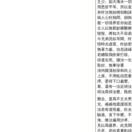
乏少。如大海水一切
用悉皆平等。所以道
奈何汝無始積劫動諸
病人心狂熱悶。顛倒
覩一切境界皆亦如是
古人以無窮妙藥醫療
惺惺。將知大不容易
今兄弟見似等閑。何
惜時光虚度。何妨密
無著力處。自息諸縁
若總取我傍家打鼓。
排遣生死。賺汝一生
取好。無事珍重
漳州羅漢桂琛和尚上
上座。不用低頭思量
擇。委得下口處麼。
看。還有一法近得汝
得汝異得汝麼。既然
難去。蓋爲不丈夫男
光。慼慼地遮護箇意
汝若有達悟處。但去
驗過。直下作麼。不
海。佛法遍周沙界。
見以爲疆界。此見聞
不是。若向遮裏點頭