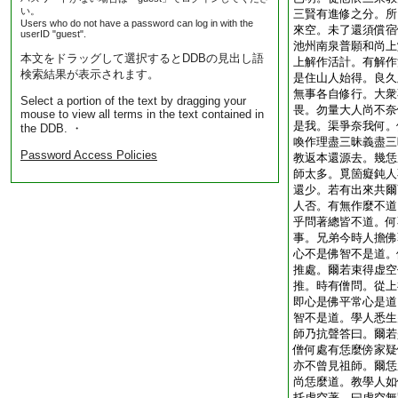
い。
三賢有進修之分。所
Users who do not have a password can log in with the
來空。未了還須償宿
userID "guest".
池州南泉普願和尚上
本文をドラッグして選択するとDDBの見出し語
上解作活計。有解作
検索結果が表示されます。
是住山人始得。良久
無事各自修行。大衆
Select a portion of the text by dragging your
畏。勿量大人尚不奈
mouse to view all terms in the text contained in
是我。渠爭奈我何。
the DDB. ・
喚作理盡三昧義盡三
Password Access Policies
教返本還源去。幾恁
師太多。覓箇癡鈍人
還少。若有出來共爾
人否。有無作麼不道
乎問著總皆不道。何
事。兄弟今時人擔佛
心不是佛智不是道。
推處。爾若束得虚空
推。時有僧問。從上
即心是佛平常心是道
智不是道。學人悉生
師乃抗聲答曰。爾若
僧何處有恁麼傍家疑
亦不曾見祖師。爾恁
尚恁麼道。教學人如
托虚空著。曰虚空無