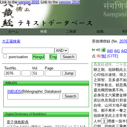
假使才並馬鳴解齊龍
Link to the
version 2015
Link to the
version 2018
失人身。根思宿淨聞
爲羡與道全遠。共兄
食身衣。盡是欺賢罔
觀之如喫膿血一般。
有道果。自然招得他
ホーム
検索
ご挨拶
組織
利
菩薩不得自謾。如氷
終之時一豪凡聖情量
大正蔵検索
景徳傳燈録 (No.
207
隨念受生輕重五陰。
犁
湯裏煮煠一遍
440
441
442
智慧都盧一時失却依
点:
有
/
無
]
[CITE]
punctuation
Hangul
Eng
蚊虻。雖是善因而遭
爲貪欲成性。二十五
TextNo.
Vol.
Page
辦之期。祖師觀此土
心印指示迷情。得之
之與智。且多虚不如
INBUDS
下便休歇去。頓息萬
靈光獨照物累不拘。
INBUDS
(Bibliographic Database)
必身長丈六紫磨金輝
Search
若以色見我是行邪道
自得。山河大地不礙
悟。都不希求一餐之
Digital Dictionary of Buddhism
祖師來至此土非常有
人中
1
撈摝一箇半
電子佛教辭典
已明。從他依三乘教
パスワードがない場合は「guest」でログインしてくださ