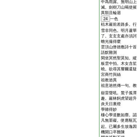
中爲雨露。無明山上
滅。劍樹刀山喝使摧
異類且輪迴
24
一色
枯木巖前差路多。行
雪非同色。明月蘆華
了。玄玄玄處亦須訶
蟾光撮得麼
雲頂山僧徳敷詩十首
語默難測
閑坐冥然聖莫知。縱
板雲中拍。木女含笙
曉。欲尋其響爾還疑
宮商竹與絲
祖教逈異
祖意逈然傳一句。教
嶽雷聲吼。鶖子孤潭
趣。巖林飼虎望超升
炎天日裏燈
學雖得妙
棲心學道數如塵。認
凡無罣礙。便應甎瓦
起。已屬多生放逸因
機開口卒難陳