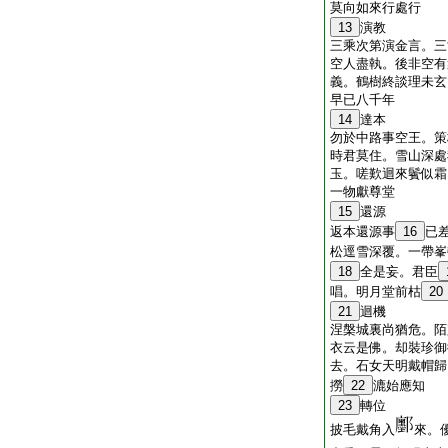
莫向如來行處行
13
演教
三乘次第演金言。三
空人盡執。後非空有
義。鶴樹終談理未玄
早已八千年
14
達本
勿於中路事空王。策
時君莫住。雪山深處
玉。嗟歎迴來鬢似霜
一物獻尊堂
15
還源
返本還源事
16
已
松逕雪深覆。一帶峯
18
全是妄。君臣
唱。明月堂前枯
20
21
迴機
涅槃城裏尚猶危。陌
衣云是佛。却裝珍御
去。石女天明戴帽歸
撈
22
漉始應知
23
轉位
披毛戴角入
來。