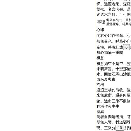
稀。迷源者衆。森羅
雙袪。名言倶喪。是
迷透水之針。可付開
卿公事苑云。叢
事理
曩游廬阜。得其
心印
問君心印作何顏。心
然無異色。呼爲心印
空性。將喩紅爐
6
無心猶隔一重關
祖意
祖意如空不是空。靈
未明斯旨。十聖那能
水。回途石馬出沙籠
西來及與東
玄機
迢迢空劫勿能收。豈
來無處所。通身何更
象。逈出三乘不假修
程堪作火中牛
塵異
濁者自濁清者清。菩
璧無人鑒。我道驪珠
現。三乘分
10
別