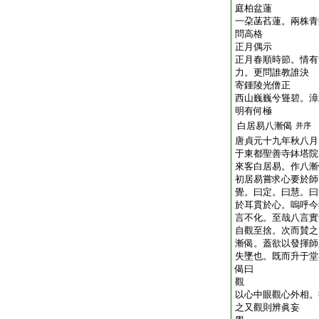
庭柏盆蓮
一朶菡萏蓮。兩株青
問高格
正月偶示
正月春順時節。情有
力。更問誰教誰決
寄鍾陵光僧正
西山巍巍兮聳碧。漳
明有何極
白居易八漸偈
并序
唐貞元十九年秋八月
于東都聖善寺鉢塔院
來客白居易。作八漸
初居易嘗求心要於師
覺。曰定。曰慧。曰
於耳貫於心。嗚呼今
言不化。至哉八言實
自觀至捨。次而賛之
漸偈。蓋欲以發揮師
失墜也。既而升于堂
偈曰
觀
以心中眼觀心外相。
之又觀則辨眞妄