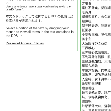
い。
方堪看
Users who do not have a password can log in with the
露柱不聲喚。猢猻繩
userID "guest".
若爲見
本文をドラッグして選択するとDDBの見出し語
猢猻與露柱。未免東
検索結果が表示されます。
超佛祖
我見匠者誇。語默玄
Select a portion of the text by dragging your
祇園事
mouse to view all terms in the text contained in
少室與摩竭。第代稱
the DDB. ・
將來主
Password Access Policies
大法眼禪師文益頌十
三界唯心
三界唯心萬法唯識。
不到耳聲何觸眼。眼
匪縁豈觀如幻。大地
華嚴六相義
華嚴六相義。同中還
諸佛意。諸佛意總別
入定時。女子身中不
象明明無理事
瞻須菩提
須菩提貌古奇。説空
疑。信得及復何之。
街鼓鳴
鼓鼕鼕運大功。滿朝
至。達者莫言登寶地