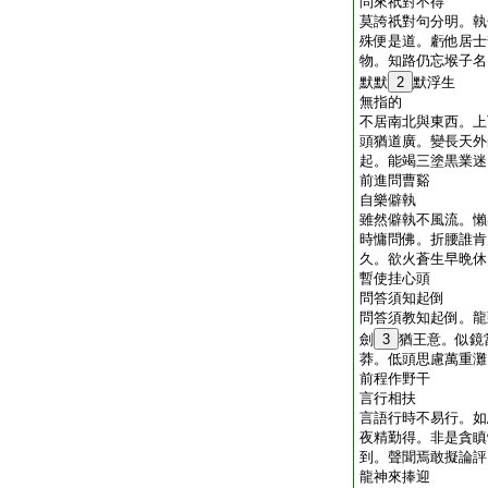
問來祇對不得
莫誇祇對句分明。執
殊便是道。虧他居士
物。知路仍忘堠子名
默默
2
默浮生
無指的
不居南北與東西。上
頭猶道廣。變長天外
起。能竭三塗黒業迷
前進問曹谿
自樂僻執
雖然僻執不風流。懶
時慵問佛。折腰誰肯
久。欲火蒼生早晩休
暫使挂心頭
問答須知起倒
問答須教知起倒。龍
劍
3
猶王意。似鏡
莽。低頭思慮萬重灘
前程作野干
言行相扶
言語行時不易行。如
夜精勤得。非是貪瞋
到。聲聞焉敢擬論評
龍神來捧迎