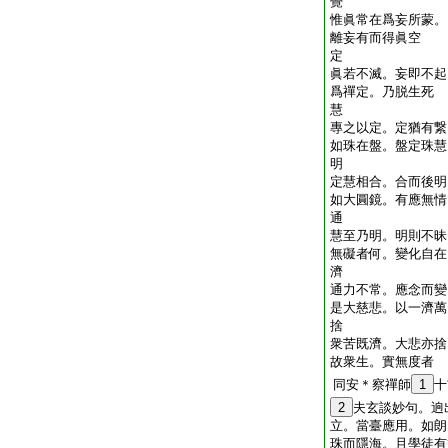
覺
惟眞常在爲妄所蒙。
離妄有而得眞空
定
眞若不滅。妄即不起
爲禪定。乃脱生死
慧
專之以定。定猶有繋
如珠在盤。盤定珠慧
明
定慧相合。合而後明
如大圓鏡。有應無情
通
慧至乃明。明則不昧
無礙者何。變化自在
濟
通力不常。應念而變
是大慈悲。以一濟萬
捨
衆苦既濟。大悲亦捨
故衆生。實無度者
同安＊察禪師
1
十
2
夫玄談妙句。逈
立。當臺應用。如朗
珠而隱海。且學徒有