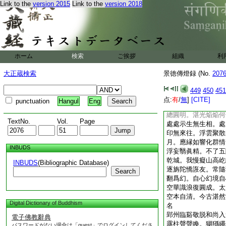
Link to the
version 2015
Link to the
version 2018
爾含靈焔。覺明逐焔
覺。會之復本始覺生
還依合覺明。由他二
耶名。具含染淨雙岐
起無生不動智。不離
翻生所。遂令有漏墮
ホーム
検索
ご挨拶
組織
利
名色根本漸次生。七
時蔽覺明。觸受有取
大正蔵検索
景徳傳燈録 (No.
207
行。業識茫茫沒苦海
慈悲興救濟。一聲用
449
450
451
身起。行身還約智身
点:
有
/
無
]
[CITE]
punctuation
Hangul
Eng
歸一體本來平。萬有
總圓明。湛光焔焔何
TextNo.
Vol.
Page
處處示生無生相。處
印無來往。浮雲聚散
月。應縁如響化群情
INBUDS
浮妄翳眞精。不了五
乾城。我慢癡山高屹
INBUDS
(Bibliographic Database)
逐旃陀憍誑友。常隨
Search
翻爲幻。自心幻境自
空華識浪復圓成。太
空本自清。今古湛然
Digital Dictionary of Buddhism
名
郢州臨谿敬脱和尚入
電子佛教辭典
露柱聲聲喚。猢猻繩
パスワードがない場合は「guest」でログインしてくださ