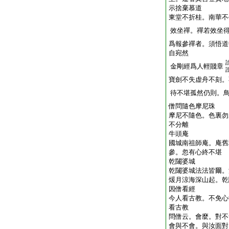
示捨棄慕道
東堂不折桂。南華不
效坐禪。禪若效坐
爲報參禪者。須悟道
自宛然
金剛經爲人輕賤章
寶劍不失虚舟不刻。
待不堪孤然仍則。
僧問隨色摩尼珠
摩尼不隨色。色裏勿
不分離
牛頭庵
國城南祖師庵。庵舊
參。忽有心終不堪
乾闥婆城
乾闥婆城法法皆爾。
煖月涼海深山起。乾
因僧看經
今人看古教。不免心
看古教
問僧云。會麼。對不
會與不會。與汝面對