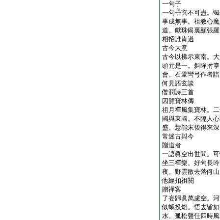
一句子
一句子玄不可盡。颯
事成無事。祖教心魔
道。獻珠偈裏顯張羅
相招誰肯過
古今大意
古今以拂示東南。大
頭元是一。斜眸拊掌
會。石鞏彎弓作者諳
何見語玄談
僧潤詩三首
因覽寶林傳
祖月禪風集寶林。二
國與東國。不隔人心
盛。慧能末後得來深
常迷古與今
贈道者
一語眞空出世間。可
坐三禪樂。好句長吟
夜。野雲散去落何山
他經扣祖關
贈禪客
了妄歸眞萬慮空。河
似蛾投焔。悟去皆如
水。孤松聲任四時風