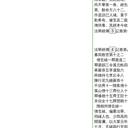
尚不畢第一卷。經生
善。餘命方八十二。
作是語已入城。童子
歎希有。健安及二親
僧供養。其經本今收
法華經傳
3
記卷第
法華經傳
4
記卷第
書寫救苦第十之二
僧玄緒一釋惠道二
釋曇韻三令孤元軌四
蒋嚴恭五李遺龍六
梓姚待七李丘令八
陳行尼九楊嚴恭十
不信男十一隋客僧十
孤山僧十三齊仕人十
釋修徳十五齊王臣十
并信女十七釋慧眺十
隋相州僧玄緒一
僧玄緒。偏重法華。
同縁人也。少而高尚
聞遐邇。以大業元年
七月。玄緒因行至郊