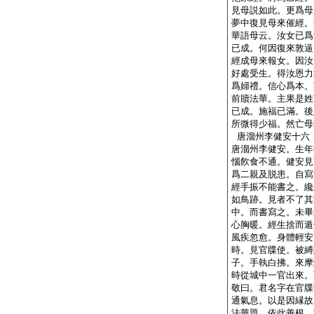
見母説如此。更爲母
夢中復見母來催經。
華語母云。汝女已爲
已成。何因復來敦逼
經成母來報女。因汝
好處受生。得汝恩力
爲婦禮。信心爲本。
前贖法華。主果是姓
已成。施福已滿。後
所微得少福。然亡母
唐溜州李健安十六
唐溜州李健安。生年
惱飮食不通。健安見
爲二親及脱患。自寫
經手振不能書之。纔
如鳥跡。見者不了其
中。而書寫之。未畢
心胸暖。經生捨而遁
風疾忽愈。身體輕安
時。見官牒使。被縛
子。手執白拂。來摩
時從城中一官出來。
敬曰。君名字在官牒
通氣息。以是因縁故
法華題。依此善根。