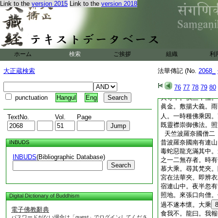
Link to the
version 2015
Link to the
version 2018
見化佛及文殊。廼知
救亡親。即於翻經院
嚴室内。香水散灑。
日。就書寫始立題。
夢。淨室頓如廣博嚴
中。光中
4
見亡親
ホーム
検索
ご挨拶
組織
利
善哉聖王 自
5
大正蔵検索
法華傳記 (No.
2068_
生忉利天 供養之日
奉事彌勒 聞法悟
76
77
78
79
80
即覺在淨室一部造訖
punctuation
Hangul
Eng
大寺中。供三千僧。
眞金。敷揚大義。雨
人。一時種佛乘因。
TextNo.
Vol.
Page
既靈襟崇御佛法。照
天竺波羅奈國僧二
昔波羅奈國南有連山
INBUDS
毒蛇惡龍充滿其中。
INBUDS
(Bibliographic Database)
之一二無存者。時有
Search
慕大乘。尋其梵夾。
宮在法華夾。即辨衣
宿連山中。夜半忽有
照地。來張口向僧。
Digital Dictionary of Buddhism
過不遂本懷。大乘
電子佛教辭典
食我不。龍曰。我報
パスワードがない場合は「guest」でログインしてくださ