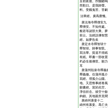
至初夜後。作餓馳鳴
而歎曰。是我師聲。
料。受餓鬼苦。苦劇
法華經。廣爲齋懺
唐法海寺釋僧安九
釋僧安。不知何處。
般若等諸部大乘。夢
前云。汝經説佛智慧
經。如夢告矣
唐定水寺釋智琰十
釋智琰。師事智凱。
寫法華。貧道不得紙
有紙。即書一部收置
朽必生後佛世。願力
耳
唐蒲州陷泉寺釋義
釋義徹。住蒲州孤介
寫經。埋孤介山陽。
地。又思惟事經卷風
願書經。當於此空。
淨信祈念。彼空十餘
鉤鎖。其地親所見聞
唐綿州寡妾十二
綿州有寡妾。爲亡夫