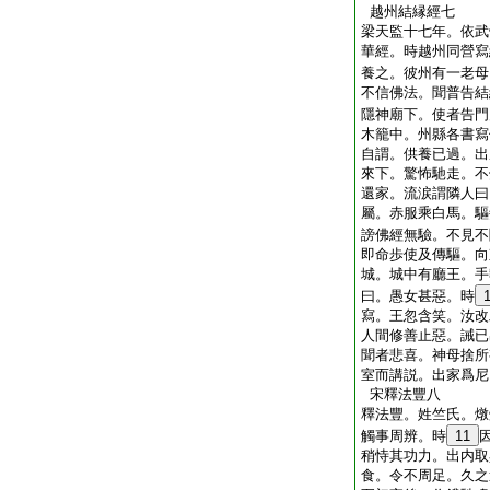
越州結縁經七
梁天監十七年。依武
華經。時越州同營寫
養之。彼州有一老母
不信佛法。聞普告結
隱神廟下。使者告門
木籠中。州縣各書寫
自謂。供養已過。出
來下。驚怖馳走。不
還家。流涙謂隣人曰
屬。赤服乘白馬。驅
謗佛經無驗。不見不
即命歩使及傳驅。向
城。城中有廳王。手
曰。愚女甚惡。時
寫。王忽含笑。汝改
人間修善止惡。誡已
聞者悲喜。神母捨所
室而講説。出家爲尼
宋釋法豐八
釋法豐。姓竺氏。燉
觸事周辨。時
11
稍恃其功力。出内取
食。令不周足。久之