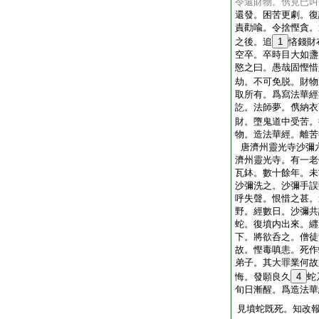
令還財物。㑺見已叫
還發。困苦更劇。復
責勸喩。令捨慳貪。
之後。追
1
悋錢財
空卒。卒時目大如盞
愍之曰。愚哉固慳惜
劫。不可免脱。財物
取所有。爲寫法華經
訖。法師夢。㑺納衣
財。墮鬼道中受苦。
物。造法華經。離苦
唐濟州靈光寺沙彌
濟州靈光寺。有一老
瓦鉢。數十餘年。未
沙彌洗之。沙彌手誤
呼失聲。恨惜之甚。
野。經數日。沙彌共
蛇。復墳内出來。纒
下。將欲呑之。僧徒
故。慳毒嗔恚。死作
弟子。其大罪業何故
悔。發願良久
4
蛇
旬日漸醒。爲造法華
見墳蛇既死。知改