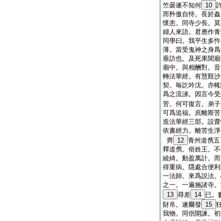
竺曇遂不知何
10
而矜傲自恃。長於姦
懷恚。同寺少長。莫
婦人來語。君應作青
同學曰。我平生多忤
薄。當受鬼神之身爲
垂訪也。及死果聞廟
廟中。與相酬對。音
轉法華經。有慧覲沙
契。毎訖吟沈。亦輒
爲之流涕。因言今受
苦。何可復言。弟子
可爲追福。庶離斯苦
造法華經三部。設齋
依書經力。離苦生淨
齊
12
青州道㑺五
釋道㑺。俗姓王。不
綾綺。動盈萬計。而
得重病。隱處合便利
一法師。來爲説法。
之一。一遍施諸寺。
13
尋差
14
已。
財帛。遂爾發
15
我物。同侶開諫。初