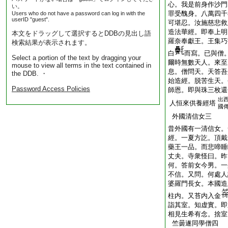
心。我是前身作沙門
い。
罪受醜身。八萬四千
Users who do not have a password can log in with the
userID "guest".
可堪忍。汝施慈悲救
造法華經。即奉上明
本文をドラッグして選択するとDDBの見出し語
羅奈奉獻王。王集巧
検索結果が表示されます。
白
而寫。已與僧
Select a portion of the text by dragging your
爾時無數天人。來至
mouse to view all terms in the text contained in
息。僧問天。天答吾
the DDB. ・
始造經。脱苦生天。
Password Access Policies
師恩。即與珠三枚還
出
人恒來供養經塔
國
外國清信女三
昔外國有一清信女。
經。一夏方訖。頂戴
藥王一品。而悲啼睡
丈夫。寺衆怪曰。昨
何。答前女今男。一
不信。又問。何處人
婆羅門長女。本國造
柱内。又苔内入金
詣其室。知虚實。即
相見生希有念。捨室
竺曇遂同學僧四