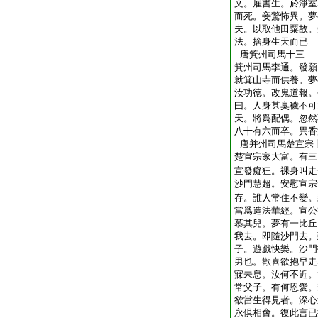
文。雇書生。於淨室
而死。妾驚怖異。夢
夫。以取他田粟故。
法。捨身生天而已
唐箕州司馬十三
箕州司馬李通。發願
就箕山寺而供養。夢
汝功徳。改鬼道報。
曰。人身甚臭穢不可
天。將爲配偶。忽然
八十有六而卒。異香
唐并州司馬楚宣宗
楚宣宗家大富。有三
宣發癡狂。裸身叫走
沙門慧超。安慰宣宗
存。誰人常住不變。
當爲造法華經。宣公
慕其兒。夢有一比丘
我去。即隨沙門去。
子。遊戲快樂。沙門
男也。歡喜欲抱早走
寐未息。汝何不近。
常父子。有何恩愛。
欲當生得見者。深心
永倶相會。復此言已