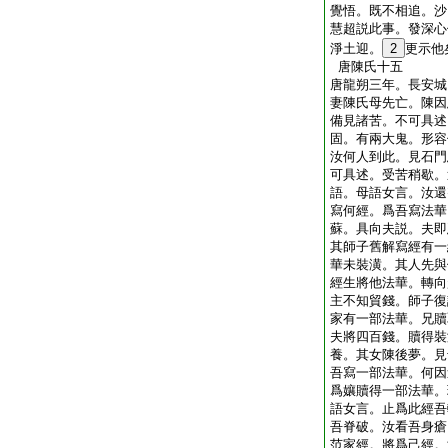
覺悟。既不相追。沙
慧超説此事。發深心
淨土迎。
2
更示他
唐陳氏十五
唐龍朔三年。長安城
妻陳氏母先亡。陳因
備見諸苦。不可具述
固。有兩大鬼。形容
汝何人到此。見石門
可具述。受苦稍歇。
語。母語女言。汝還
寫何經。爲吾寫法華
蘇。具向夫説。夫即
其師子舊解寫經有一
華未裝潢。其人先與
經生將他法華。轉向
主不知貿錢。師子復
家有一部法華。兄贖
夫將四百錢。贖得裝
養。其女陳後夢。見
吾寫一部法華。何因
爲孃贖得一部法華。
語女言。止爲此經吾
吾脊破。汝看吾身瘡
范家經。將爲己經。