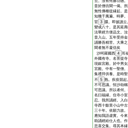
云。汝有何勝功徳。
昔於僧坊聞一偈。所
無性佛種從縁起。是
知幾千萬遍。時夢。
官
3
牒。即披讀云
變成八十。是其延壽
法華經方便品文。汝
昔入山。五年受持金
誦勝吾精苦。大乘之
聞者無不凝信矣
沙呵羅國西
4
耳
外國有寺。名菩提寺
現銀宮殿。於中男女
宮殿。中有一聖僧。
集禮拜供養。是時聖
不
5
熟。疾疫競起
不可思議。恒沙劫稱
可思議。所以者何。
名曰福縁。住寺小室
忍。我所誦經。入白
寺西十餘里小山中古
三十年。依願力故。
應知我語虚實。今來
助誦經給仕人也。作
悲喜交集。尋其本縁