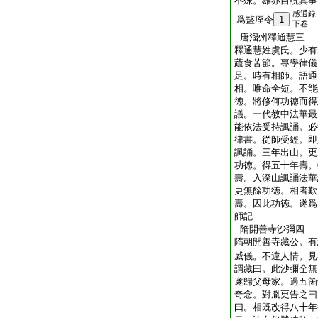
不殊。雄亦自説其事
感通録
爲盩厔令
1
下卷
唐溜州釋通慧三
釋通慧姓虞氏。少有
蔬食苦節。專學律儀
足。時有相師。語通
相。唯命全短。不能
徳。將修何功徳而得
議。一代教中法華最
能依法受持諷誦。必
律書。從師受經。即
諷誦。三年出山。更
功徳。得五十年壽。
壽。入深山諷誦法華
更無餘功徳。相者歎
壽。因此功徳。遂爲
師記
隋開善寺沙彌四
隋朝開善寺藏公。有
威儀。不違人情。見
謂藏曰。此沙彌全無
遂歸父母家。過五箇
奇念。對胤更告之曰
曰。相既改得八十年