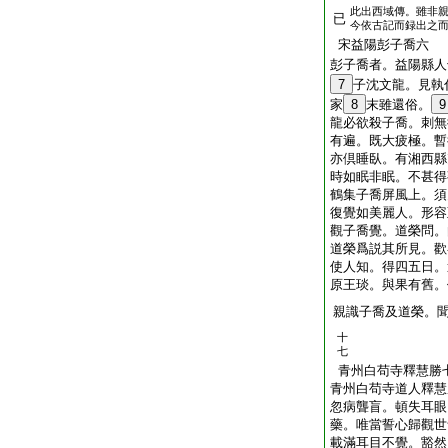
此出西域傳。雖非
已
今依古記而録出之
宋益陽彭子喬六
彭子喬者。益陽縣人
7
子沈文龍。見執
家
8
末雖還俗。
9
龍必欲殺子喬。刺無
有遍。既大疲極。暫
亦倶睡臥。有湘西縣
時如眠非眠。不甚得
鶴集子喬屏風上。須
復覺如美麗人。形容
觀子喬覺。道榮問。
道榮爲説其所見。歡
使人知。得四五日。
原王琰。與果有舊。
親識子喬及道榮。
十
七
青州白苟寺釋慧勝
青州白苟寺道人釋慧
忽病聾盲。頓失耳眼
藥。唯當誓心歸觀世
載滿耳目不覺。豁然