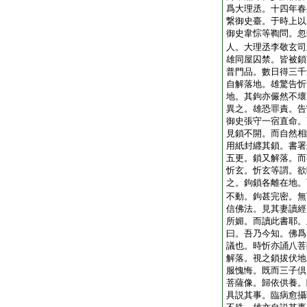
爲大理丞。十四年春
繋御史臺。于時上以
御史韋悰等鞫問。忽
人。大理丞李敬玄司
雄同屋囚禁。皆被鎖
普門品。數日得三千
自解落地。雄驚告忻
地。其鉤亦儼然不壞
異之。雄恐罪責。告
御史張守一宿直命。
見鎖不開。而自然相
用紙封纒其鎖。書署
五更。鎖又解落。而
忻玄。忻玄等謂。欲
之。鉤鎖各離在地。
不動。鉤甚完密。無
信佛法。見其妻讀經
所媚。而讀此書耶。
曰。吾乃今知。佛爲
議也。時忻亦誦八菩
解落。視之鎖拔伏地
服愧悔。既而三子倶
菩薩像。歸依供養。
具説其事。臨病愈攝