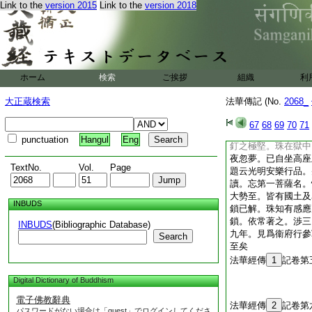
Link to the
version 2015
Link to the
version 2018
也。夢中見像胸前。
至市見殺。爾日府參
牛絶不肯入。既入便
監。更後剋日。因有
僧洪者。可
18
原
如夢。此像今尚在瓦
ホーム
検索
ご挨拶
組織
利
高僧傳
19
第十三
大正蔵検索
法華傳記 (No.
2068_
大原王珠二十五
王珠字叔衍大原人也
67
68
69
70
71
郡令。坐遭賊失守。
punctuation
Hangul
Eng
釘之極堅。珠在獄中
夜忽夢。已自坐高座
TextNo.
Vol.
Page
題云光明安樂行品。
讀。忘第一菩薩名。
大勢至。皆有國土及
INBUDS
鎖已解。珠知有感應
鎖。依常著之。渉三
INBUDS
(Bibliographic Database)
九年。見爲衞府行參
Search
至矣
法華經傳
1
記卷第
Digital Dictionary of Buddhism
電子佛教辭典
法華經傳
2
記卷第
パスワードがない場合は「guest」でログインしてくださ