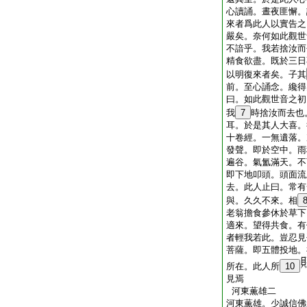
心讀誦。晝夜匪懈。
來者爲此人以實告之
嚴矣。奈何如此觀世
不諳乎。我若捨汝而
精食欲盡。既於三日
以明復來者矣。子其
前。至心誦念。纔得
曰。如此觀世音之初
我
7
時捨汝而去也
耳。於是其人大喜。
十卷經。一無遺落。
發聲。即於空中。雨
遍谷。氣氳滿天。不
即下地叩頭。頭面流
去。此人止曰。常有
與。久久不來。相
老翁擔食參休於草下
適來。望得共食。有
者輕我若此。豈忍見
菩薩。即五體投地。
所在。此人所
10
見焉
河東薫雄二
河東薫雄。少誠信佛