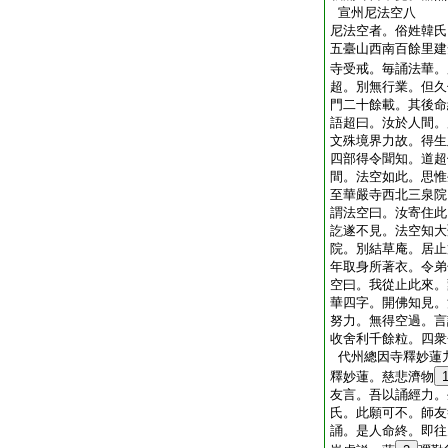
宣州尼法空八
尼法空者。俗姓韓氏
五臺山西南百餘里建
寺受戒。毎誦法華。
超。別無行業。但久
門二十餘載。其後命
語超曰。汝於人間。
文殊境界力故。得生
四部得令聞知。道超
間。法空如此。思惟
至華嚴寺西北三泉院
謂法空曰。汝寄住此
訖遂不見。法空知大
院。別結草庵。居止
年取身所著衣。令弟
空曰。我從止此來。
華四字。開佛知見。
努力。無得空過。言
收舍利千餘粒。四衆
代州總因寺釋妙蓮
釋妙蓮。慈悲濟物
友言。吾以誦經力。
氏。此願可不。師友
誦。是人命終。即往