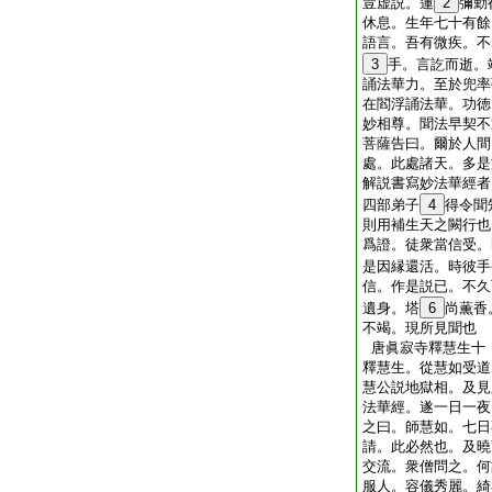
豈虚説。蓮
2
彌勤
休息。生年七十有餘
語言。吾有微疾。不
3
手。言訖而逝。
誦法華力。至於兜率
在閻浮誦法華。功徳
妙相尊。聞法早契不
菩薩告曰。爾於人間
處。此處諸天。多是
解説書寫妙法華經者
四部弟子
4
得令聞
則用補生天之闕行也
爲證。徒衆當信受。
是因縁還活。時彼手
信。作是説已。不久
遺身。塔
6
尚薫香
不竭。現所見聞也
唐眞寂寺釋慧生十
釋慧生。從慧如受道
慧公説地獄相。及見
法華經。遂一日一夜
之曰。師慧如。七日
請。此必然也。及曉
交流。衆僧問之。何
服人。容儀秀麗。綺