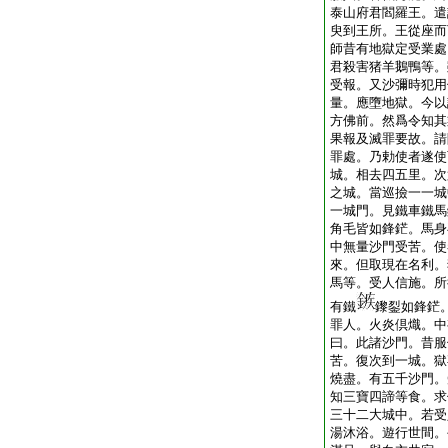
泰山府君閻羅王。遣
臾到王所。王從座而
師昔有地獄定受業處
君殺害猪羊鵝鴨等。
受報。又沙彌時犯用
量。應墮地獄。今以
方佛前。然爲令知其
果報及滅罪要故。請
罪處。乃勅使者遂使
城。相去四五里。次
之城。當巡撿一一城
一城門。見鐵車鐵馬
角毛皆如鋒鋩。馬身
中無量沙門受苦。使
來。但取現在名利。
馬等。受人信施。所
有鐵
鑗銐如鋒鋩
罪人。火炎倶熾。中
曰。此諸沙門。昔服
苦。復次到一城。獄
燒盡。有五千沙門。
知三寶四諦等食。求
三十二大城中。若受
湯沐浴。遊行世間。