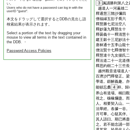
3
諷誦勝利第八之
い。
Users who do not have a password can log in with the
越道人一河薫雄二
userID "guest".
釋通慧三隋沙彌四
僧福縁五彭子喬六
本文をドラッグして選択するとDDBの見出し語
釋慧勝七尼法空八
検索結果が表示されます。
釋妙蓮九釋慧生十
Select a portion of the text by dragging your
釋曇義十一釋清慧十
mouse to view all terms in the text contained in
建王穀十三尼妙法十
the DDB. ・
唐林通十五李山龍十
僧法賢十七釋僧智十
Password Access Policies
釋慧達十九女揚氏二
釋法道二十一北道僧
釋思約樹二十三竺長
越州觀音道場道人
百濟沙門釋發正。梁
學道。頗解義趣。亦
能頓忘桑
4
梓。歸
界山有道場。稱曰觀
視之。欀椽爛盡。而
人。相要契入山。一
法華經。各據一谷。
月可畢。心疑其伴。
其人語曰。期已將盡
之。若不能念誦一部
還其室。於是此人心