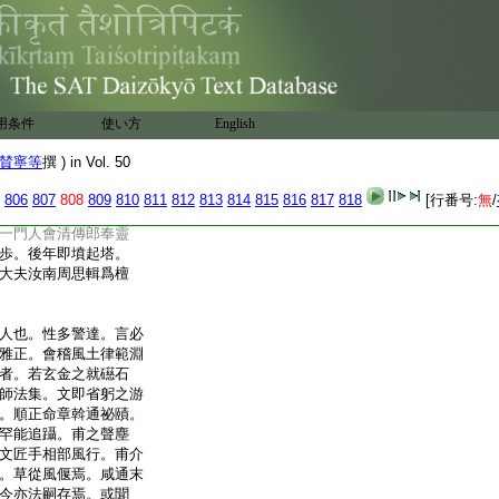
。委裘遁世而無悶焉。
舍。合境民人皆達之
曙特加崇重。身不衣繒纊。
歸諸方慕化。其潔白
年合郭。僧民請紹四衆
或嘯傲海壖。不出林麓
用条件
使い方
English
車詣門。莫得而見於
體。著青山履道歌。
賛寧等
撰 ) in Vol. 50
明辰鳩衆於長廊。合
正。因臥疾不起。絶食
806
807
808
809
810
811
812
813
814
815
816
817
818
[行番号:
無
/
五年九月十六日也。春
一門人會清傳郎奉靈
歩。後年即墳起塔。
大夫汝南周思輯爲檀
人也。性多警達。言必
雅正。會稽風土律範淵
者。若玄金之就礠石
師法集。文即省躬之游
。順正命章斡通祕賾。
罕能追躡。甫之聲塵
文匠手相部風行。甫介
。草從風偃焉。咸通末
今亦法嗣存焉。或聞