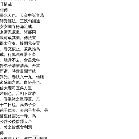
吁惜哉
相傳
長水人也。天寶中誕育爲
師受經法。三浹旬誦通
安安國寺得滿足戒。
京習毘尼道。諸部同
載蔚成其業。傳法東
郡太守奏。於開元寺置
。尋充依止。兼衆推爲
戒。行佩漉嚢器不畜
。馳斥不去。會昌元年
告弟子清濬清高。吾當
而逝。時衆晝聞管絃
異光。春秋八十九。僧臘
來蘇郷之原。白塔是也。
信大理司直呉方重
若銅色。舌相不壞若
。香湯沐之重葬蓋。景
十二日也。高弟子公
弟子仁表。表弟子玄杲。杲
啓重修靈光一寺。爲
公啓公後偕隱天台
。焚之皆獲舍利焉
傳
州東陽人也。年甫
1
至學