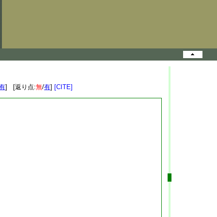
有
] [返り点:
無
/
有
]
[CITE]