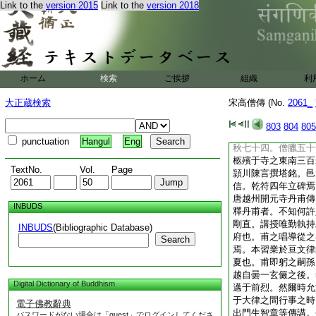
Link to the
version 2015
Link to the
version 2018
我後。由是寢默山棲
宣宗重建法幢荐興精
化導。故
5
太守韋
室唯蒙薜蘿。四衆知
鶴鷺如也。咸通十二
教誨。或遊遨坰牧。
ホーム
検索
ご挨拶
組織
利
動經數載。雖貴士單
七五言詩追用元和之
大正蔵検索
宋高僧傳 (No.
2061_
播人脣吻。忽於自恣
掌遂申長別。辭甚剛
803
804
805
七日而逝。實咸通十
punctuation
Hangul
Eng
秋七十四。僧臘五十
柩殯于寺之東南三百
TextNo.
Vol.
Page
頴川陳言撰塔銘。邑
信。乾符四年立碑焉
唐越州開元寺丹甫傳
INBUDS
釋丹甫者。不知何許
剛直。講授唯勤執持
INBUDS
(Bibliographic Database)
府也。甫之唱導從之
Search
焉。本習業於亘文律
夏也。甫即躬之嗣孫
越自曇一玄儼之後。
Digital Dictionary of Buddhism
邁于前烈。然爾時允
于大律之間行事之時
電子佛教辭典
出門生智章等傳講。
パスワードがない場合は「guest」でログインしてくださ