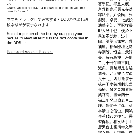
い。
著手記。尋且未獲。
Users who do not have a password can log in with the
唐呉郡嘉禾靈光寺法
userID "guest".
釋法相。姓兪氏。呉
本文をドラッグして選択するとDDBの見出し語
孾兒。卓異。七歳投
検索結果が表示されます。
法華全部。弱冠往長
即人暦中也。便於上
Select a portion of the text by dragging your
異無不該綜。渉十一
mouse to view all terms in the text contained in
歸。請學者如林。呉
the DDB. ・
戒壇。相預臨壇之選
Password Access Policies
寺綱管。恒施二衆歸
長。毎有鳥棲于座側
二月十日午時三刻。
滅矣。儼然累足右脇
清亮。乃天樂也夕覩
六十九。四月遷塔于
後弟子率義州刺史曹
修塔。發之見相遺骨
芙蓉焉。齒全四十二
福二年癸丑歳五月二
靜。靜弟子行蘊。蘊
本清白之僧也。同鴻
兵革殘毀之後也。杲
習禪觀。相次終于山
唐天台山國清寺文擧
釋文擧。姓張氏。婺