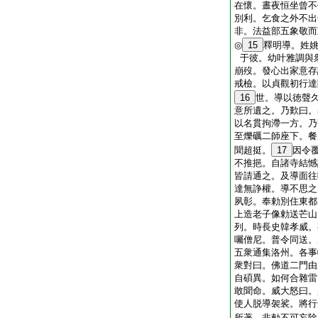
在懷。晝夜恒坐曾不
別利。乞食之外不出
非。法益部五象敬而
◎
15
釋明導。姓
于彼。幼叶雅調與
崩歿。發心出家意存
戒檢。以貞觀初行達
16
世。導以徳聲
意所遺之。乃歎曰。
以名貫拘滯一方。乃
至爍礪二師座下。餐
聞超挺。
17
因令
不推挹。自諸寺結憾
皆請通之。及導面往
達無諍權。導不思之
夙彰。奉勅別住東都
上造老子像勅送芒山
列。時長史韓孝威。
囑僧尼。普令同送。
五衆通集洛州。各事
衆對曰。佛道二門由
自碩異。如何合雜雷
敢聞命。威大怒曰。
使人脱導袈裟。將行
所著。非勅不可妄除