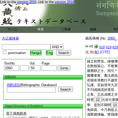
Link to the
version 2015
Link to the
version 2018
斯目也。慧休論
7
8
深小。騰實復光
疎野廣讀多誦。情見
9
例不如。常飮淳
何過相及。斯皆靡聞
無知隨念交集。所以
ホーム
検索
ご挨拶
組織
利
就務鑚研其人無幾。
牛毛麟角頗爲近實。
大正蔵検索
續高僧傳 (No.
2060_
田園。擧
10
鍤牽
避生靈。惟恐福業不
618
619
620
則不聞大聖之明誡也
点:
無
/
有
]
[CITE]
punctuation
Hangul
Eng
人。或謂爲福行罪功
縁之初禁也。縁修佛
TextNo.
Vol.
Page
念附相策心。不惟事
微務靜之士。招引＊
騰擲者衆。麁法易染
INBUDS
若能依准教行不越常
INBUDS
(Bibliographic Database)
弘護。至如澄寺九百
Search
不刋戒徳流於晋世。
之客。立志貞梗之夫
時登
12
元坐引衆
學。是則不聞明
13
Digital Dictionary of Buddhism
免師資。今乃易從止
電子佛教辭典
漢爵躍僧倫。惟我律
パスワードがない場合は「guest」でログインしてくださ