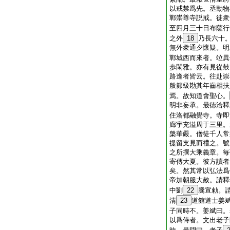
以戒禁爲先。丞動物
鄲崇尊寺説戒。徒衆
至四月三十日布薩行
之外
18
乃長六十
無外衆通夕懷疑。明
鄲城西而來者。竝異
歩閑雅。亦有見從鼓
路逢者皆云。往赴崇
般節級勘其年齒相扶
焉。故知道會聖心。
明非妄承。最徳洽釋
住洛都融覺寺。寺即
廊宇充溢周于三里。
槃華嚴。僧徒千人常
提留支見而禮之。號
之所撰大乘義章。毎
寄傳大夏。彼方讀者
矣。然其常以弘法爲
帝加朝服大赦。請釋
中劉
22
騰宣勅。
清
23
道館道士姜
子同時不。姜斌曰。
以爲侍者。文出老子