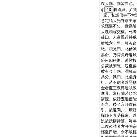
度大雨。雨皆白色。
◎
10
釋道興。姓
家。私詣僧寺不肯
意定詣大光寺求出家
求隱避不失。衆爲解
大亂賊寇交横。死者
徒曰。人身難得持戒
離城六十里。興沒命
絶。賊見曰。此僧誠
盡命。乃背負母還城
險何因得返。避難投
公蒙被安慰。送至梁
彼有金十兩。謂興曰
共分。興曰。此危身
行。若不信者善惡應
金者至三泉縣逢賊致
進具。常行蘭若頭陀
講匠。依聽五遍便能
奇之。後至京師首律
引。後還蜀川。廣聽
禪師下禀受禪道。以
沒後接構律筵。毎年
二度來請者方許開宗
輕慢日増。余不敢輕