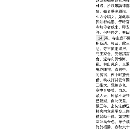
以慇懃鄭重爲善法種
可遇。所以毎講律部
衆。聽者垂泣恩誨。
久方令唱文。如此非
興知都維那。于時官
寺無停者咸來。即安
許。何得停之。興曰
14
馬。寺主豈不
用我語。興曰。此三
惡。寺主憤恚還房。
門王家會。受飯謂言
食。返寺向興懺悔。
亂。興出繩床。鬼退
鬼亦隨禮。貞觀中。
同房宿。夜中眠驚走
僧。執杖打背云何因
三指大。隱軫赤色。
室中音樂聲。自念。
願人天。所願不虚諸
已聲滅。自此便差。
徽三年。玄奘法師送
於房内立道場發正願
禮賢劫千佛。如契聖
室並爲金色。弟子咸
終於福勝。春秋六十