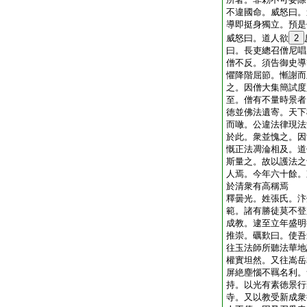
不違國命。威怒曰。
導即挺身獨立。預是
威怒曰。道人欲
2
曰。長吏總召僧尼唱
僧不反。須告御史導
懼降階屈節。慚謝而
之。因僧大集簡試度
至。僧有不量時景者
徳並佛法遺寄。天下
而噉。公違法律現法
於此。衆並愧之。因
慨正法凋淪相及。道
斯量之。故以護法之
人焉。今年六十餘。
於清衆有高稱焉
釋曇光。姓張氏。汴
範。諸有勝徒莫不登
成教。逮至立年盛明
推崇。礪歎曰。使吾
往玉法師所聽法華地
權實坦然。又往嵩岳
屏絶塵惱不羈名利。
持。以光有素徳景行
寺。又以教受新成衆