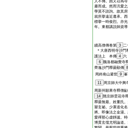
人不傳。因又召爲寺
肅而成。然而汎愛之
學莫不諮詢。故其房
就所擧遠近遵承。西
標擧一時俊烈。亦光
年。東都講説師資導
續高僧傳卷第
3
二
＊大唐西明寺沙門
護法上 本傳
4
六
6
魏洛都融覺寺
齊逸沙門釋曇顯傳
周終南山避世
9
峯
11
周京師大中興
周新州願果寺釋僧勔
14
隋京師雲花寺
釋曇無最。姓董氏。
寢玄祕。少禀道化名
將。即像法之金湯。
愛禪那心虚靜謐。時
博貫玄儒尤明論道。
繁鬧。最厭世情重將