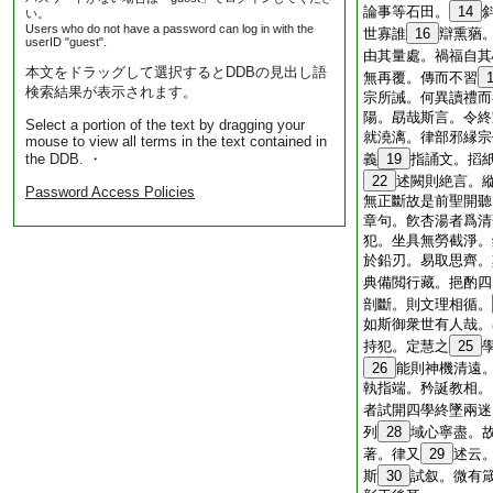
論事等石田。
14
い。
Users who do not have a password can log in with the
世寡誰
16
辯熏蕕
userID "guest".
由其量處。禍福自其
本文をドラッグして選択するとDDBの見出し語
無再覆。傳而不習
検索結果が表示されます。
宗所誡。何異讀禮而
陽。勗哉斯言。令終
Select a portion of the text by dragging your
就澆漓。律部邪縁宗
mouse to view all terms in the text contained in
the DDB. ・
義
19
指誦文。搯
22
述闕則絶言。
Password Access Policies
無正斷故是前聖開聽
章句。飮杏湯者爲清
犯。坐具無勞截淨。
於鉛刃。易取思齊。
典備閲行藏。挹酌四
剖斷。則文理相循。
如斯御衆世有人哉。
持犯。定慧之
25
26
能則神機清遠
執指端。矜誕教相。
者試開四學終墜兩迷
列
28
域心寧盡。
著。律又
29
述云
斯
30
試叙。微有