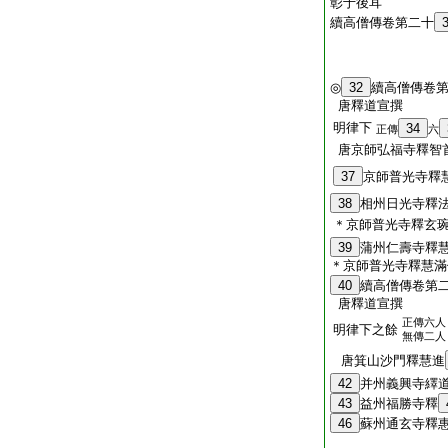
彰于後耳
續高僧傳卷第二十
◎
32
續高僧傳卷
唐釋道宣撰
明律下
34
正傳
六
唐京師弘福寺釋智
37
京師普光寺釋
38
相州日光寺釋
＊京師普光寺釋玄
39
蒲州仁壽寺釋
＊京師普光寺釋慧滿
40
續高僧傳卷第
唐釋道宣撰
正傳六人
明律下之餘
無傳二人
唐箕山沙門釋慧進
42
并州義興寺繹
43
益州福勝寺釋
46
蘇州通玄寺釋