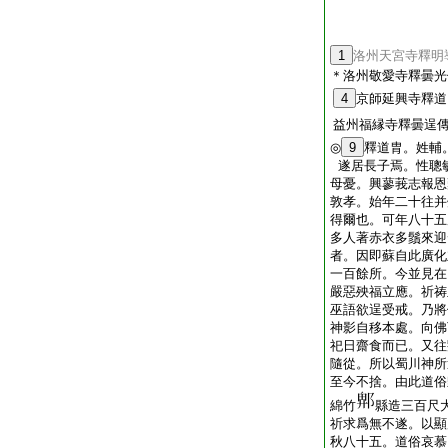
1
洛州天宮寺釋明
＊洛州敬愛寺釋曇光
4
京師延興寺釋道
益州福縁寺釋曇逞
◎
9
釋道胄。姓輔
遂居長子焉。性聰
母憂。興蓼莪志報恩
敦孝。始年二十往并
得爾也。可年八十五
多人著赤衣多鬚來迎
者。因即蘇自此廣化
一百餘所。今並見在
嚴惡殃福立應。祈祷
巫語欲逞受戒。乃將
神影自移本處。向佛
祀日齋食而已。又往
隨從。所以蜀川神所
至今不捨。由此道俗
綿竹
縣造三百尺
祈求爲無不遂。以顯
秋八十五。道俗哀慕