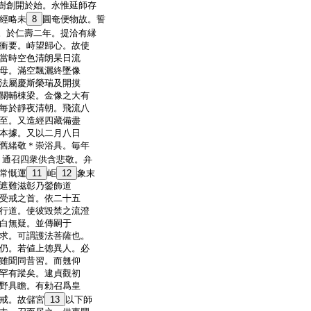
樹創開於始。永惟延師存
經略未
8
圓奄便物故。誓
。於仁壽二年。提洽有縁
衝要。峙望歸心。故使
當時空色清朗杲日流
母。滿空飄灑終墜像
法屬慶斯榮瑞及開摸
關輔棟梁。金像之大有
毎於靜夜清朝。飛流八
至。又造經四藏備盡
本據。又以二月八日
舊緒敬＊崇浴具。毎年
。通召四衆供含悲敬。弁
常慨運
11
岠
12
象末
遮難滋彰乃鎣飾道
受戒之首。依二十五
行道。使彼毀禁之流澄
白無疑。並傳嗣于
求。可謂護法菩薩也。
仍。若値上徳異人。必
雖聞同昔習。而翹仰
罕有蹤矣。逮貞觀初
野具瞻。有勅召爲皇
戒。故儲宮
13
以下師