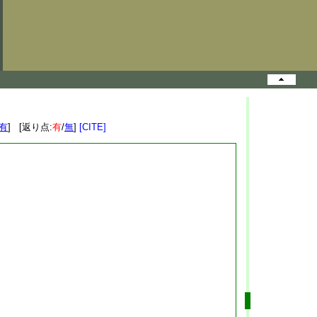
有
] [返り点:
有
/
無
]
[CITE]