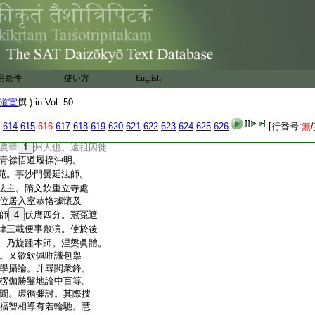
興命駕。解契昇堂行
習委訪莫歸。若不流
。乃開拓素業更委
本疏。時慧休法師道
撃神理文義相接。故
觀高邈。休有功焉。以貞觀
用条件
使い方
English
日光住寺。春秋六十有
遍。製四分疏十卷。羯
道宣
撰 ) in Vol. 50
重叙等。各施卷部見
。律學所
30
崇。業駕於
614
615
616
617
618
619
620
621
622
623
624
625
626
[行番号:
無
/
農華
1
州人也。遠祖因徙
青襟悟道履操沖明。
苑。事沙門曇延法師。
法主。隋文欽重立寺處
位居入室恭恪據懷及
師
4
伏膺四分。冠冤遮
律三載便事敷演。使於後
。乃旋踵本師。涅槃眞體。
。又欲欽佩唯識包擧
學攝論。并尋閲衆鋒。
楞伽勝鬘地論中百等。
聞。環循彌討。其際捜
福智相導有若輪馳。慧