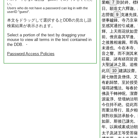
業略
7
剖於終。標
い。
Users who do not have a password can log in with the
日。願造丈六釋迦。
userID "guest".
志營復
9
克遂先摸
本文をドラッグして選択するとDDBの見出し語
便事鑪錘。寺乃京皐
検索結果が表示されます。
至感冥通控引咸遂。
輝。上天雨花状如雲
Select a portion of the text by dragging your
前。僚庶嘉其罕逢。
mouse to view all terms in the text contained in
之後雅相逾圓。即爲
the DDB. ・
未過也。今在本寺。
音之響。而不測其來
Password Access Policies
莊嚴。諸有繕寫皆資
大聖誕沐之晨。追惟
此旦
10
建講設齋
羅七物普及僧儔。又
有虧歸禁。至於授受
場尋諸懺法。毎春於
佛及千轉神呪。潔齋
源返淨。登壇納法明
今住持不絶。從此而
而重法尊行。晨夕相
揖對欣振諮承餘令。
如新。斯後已謙光。
年。以琬戒素成治朝
太子及諸王等受菩薩