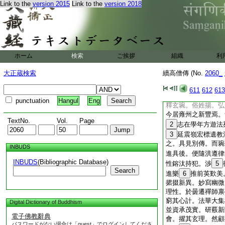
悟極多。四方懷道霄
Link to the
version 2015
Link to the
version 2018
敦入室。礪以初學舊
于文記是則通心無路
異聞。旁訊經論爲之
聲遠被見重世猷。讃
得符
29
采相照律
ホーム
検索
ご挨拶
組織
利
九年十月。卒于故鄴
七。前後講律四十餘
大正蔵検索
續高僧傳 (No.
2060_
磨疏三卷。捨懺儀輕
重於時。時衞州道爍
611
612
613
礪。爲時所重矣
punctuation
Hangul
Eng
釋玄琬。俗姓揚。弘
今居雍州之新豐焉。
TextNo.
Vol.
Page
2
志在學年方遊法
3
延震嶺宏標遺教
之。具見別傳。而琬
INBUDS
進具後。便隨洪遵律
INBUDS
(Bibliographic Database)
性鎔汰持犯。渉
5
Search
進樂
6
推前英歎美
捃掇新異。妙寫幽微
理性。於曇遷禪師禀
窮其心計。法華大集
Digital Dictionary of Buddhism
並資承茂實。研覈新
電子佛教辭典
會。擢其玄理。然顧
パスワードがない場合は「guest」でログインしてくださ