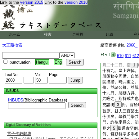
而取正。至于八年。
Link to the
version 2015
Link to the
version 2018
陳雖化滿天下而罔極
穆皇后。於宮城之西
咸
28
萃其中。恐
道素嚴正不濫邀延。
上座即總綱任採擢僧
ホーム
検索
ご挨拶
組織
利
莫不諮而趣舍。使夫
不肅成規流芳不絶。
大正蔵検索
續高僧傳 (No.
2060_
百遍。必得果心夕死
渭濱。隨方陶誘恰窮
610
611
612
而終。詳諸物議可爲
punctuation
Hangul
Eng
月二十二日。宿
1
十有九。皇上哀悼。
TextNo.
Vol.
Page
所須務令周備。自隋
開摸揩。時共重之。
倫。並諸公卿。並親
INBUDS
十九日。裝辦方具。
共嗟之。斯持戒力也
INBUDS
(Bibliographic Database)
充諸街
3
衖。官給
Search
首原。縣夫三百築土
今茂矣。慕義門學共
門。許敬宗爲文。初
Digital Dictionary of Buddhism
見之
5
擧通古罕例
電子佛教辭典
傳。讎勘群宗多乖名
パスワードがない場合は「guest」でログインしてくださ