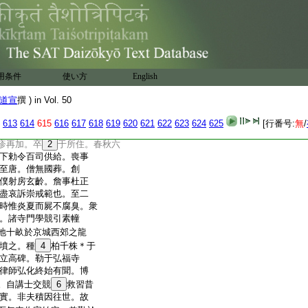
上以聖善早喪遠感難
之情未展。奉爲太
造弘福寺。廣延徳望
僥倖時譽妄登位席。以首
百辟上聞。召爲弘福
倫。其有預在徴迎。
用条件
使い方
English
衆侶雲會等嗅如蘭
自爰初
29
開講誓窮
道宣
撰 ) in Vol. 50
可矣。始於漳表終至
本願。慶本所念未幾
613
614
615
616
617
618
619
620
621
622
623
624
625
[行番号:
無
/
知命以貞觀九年四
疹再加。卒
2
于所住。春秋六
下勅令百司供給。喪事
至唐。僧無國葬。創
僕射房玄齡。詹事杜正
盡哀訴崇戒範也。至二
時惟炎夏而屍不腐臭。衆
。諸寺門學競引素幢
地十畝於京城西郊之龍
墳之。種
4
柏千株＊于
立高碑。勒于弘福寺
律師弘化終始有聞。博
。自講士交競
6
救習昔
實。非夫積因往世。故