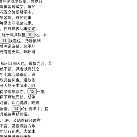
百年來收宗始定。兼勤於
造儀皆施箴艾。毎於
花香交飾鎣發堂中。
衆兢竦。終於前事
毎講出罪濯諸沈累。
。自終世後此事便絶。
向經十載具觀盛
10
化。不
11
欽遇也。乃發憤關
希將還京輔。忽承即
時有逾天岸。嗚呼可
。楊州江都人也。母懷之時。即
然不顧。識者以爲兒之
年七歳心慕緇徒。道
欣其信仰也。遂放依
謹天然罔由師訓。隨
從榮遊履諸寺。
13
一無
床下席地而伏。斯例
時倫。即而講説。嗟賞
物情。
14
於仁壽年中。從
具戒後專精律儀。
二十遍。又聽首律師數亦
不言。講揚攝論方敷
而弘行範也。大業末
衆雅推璡善能御敵。