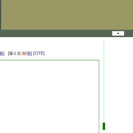
有
] [返り点:
無
/
有
]
[CITE]