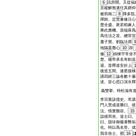
6
訊所聞。又從福
亘縱解無遺任其鑚仰
被荊南二
8
障多阻
禪師。定慧兼修注心
楚全盛。衆若稻麻人
乘此應機。居端座爲
爲住法之首。總管宜
蕭子寶。躬臨法席
地隔囂塵心
10
存
修
12
緝棟宇常坐
楚。煬帝承名有勅追
退。昔釋道安於上
後造五間。連甍接棟
講四經三論各數十遍
述。皆心思口演氷釋
義雙擧。時松滋有
李宗業該儒史。常講
門人慧成道勝曰。彼
法。情實難容。
15
詣彼而坐。道士曰。
曰。脱珍御服著弊垢
化。時以爲名答。成
我非俗士。那
16