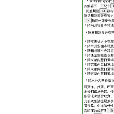
＊大唐西明寺沙門
義解篇五 正紀十
周益州謝
13
鎭寺
隋益州龍淵寺釋智方
14
隋荊州龍泉寺
＊隋荊州等界寺釋法
＊隋襄州龍泉寺釋
＊隋江表徐方中寺釋
＊隋常州安國寺釋慧
＊隋相州演空寺釋靈
＊隋西京空觀道場釋
＊隋東都内慧日道場
＊隋東都内慧日道場
＊隋東都内慧日道場
＊隋東都内慧日道場
＊隋京師大興善道
釋寶海。姓龔。巴西
承楊都佛法崇盛。便
依雲法師聽習成實。
乃引衆別講徒屬兼多
講涅槃。命海論佛性
言晤而執鍮石香
19