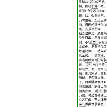
香爐非
20
鍮不執
極。帽簮非纛不戴。
還蜀住謝
21
鎭寺
鎭井絡。敬愛無已。
乃忘晝夜。至旦王將
曰。日暉粉壁状似城
裏。其晨車蓋迎王。
動喜遇陳思。忽聽馬
欣笑而出。王昇車謂
詞。令我
24
盤桓
此例也。周氏跨躡梁
敬越於恒伍。時年八
死至矣。一無前慮。
當露屍以遺鳥
26
屏。
28
令院宇荒
釋智方。蜀川資中人
蜀。遂乃家焉。童稚
師所。早與寶海周。
下。而機辯爽利播名
清雅泉飛。故使士俗
初講法華。至
31
乃曰。何必昔佛國土
亦甚莊嚴。至如彌天
泰九層與煙霞競色。