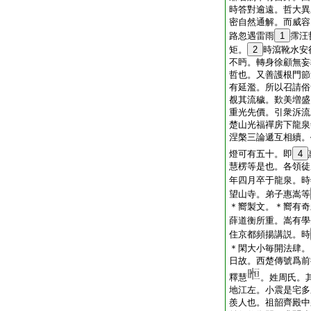
時答對逾遠。哲大異
密自然通解。而威容
路忽遇雷雨
1
霈汪
矩。
2
時瀉靴水安
不眄。轉身徐顧無妄
哲也。又善護根門節
有延濫。所以召請俗
覩其流穢。歎美増盛
重光先價。引衆泝流
楚山光福禪房下龍泉
涅槃三論遞互相續。
燈可有五十。即
4
慧楞等是也。各領徒
年四月卒于龍泉。時
望山寺。弟子惠嵩等
＊嚮製文。＊嚮有奇
薛道衡所重。嵩有學
住京都頻揚講説。時
＊閑大小毎開法肆。
日故。西楚傳號爲前
釋慧
。姓周氏。
地江左。小震是宅多
羨人也。祖韶齊殿中