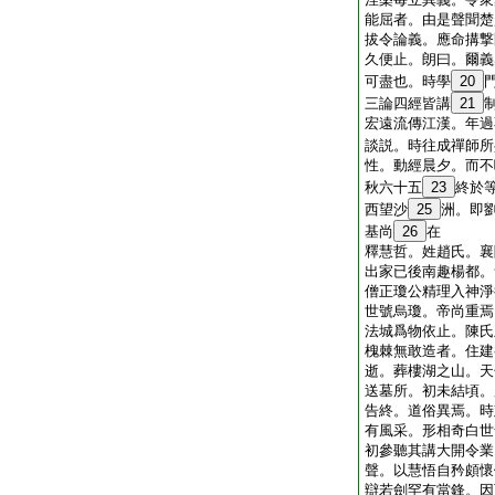
能屈者。由是聲聞楚
拔令論義。應命搆撃
久便止。朗曰。爾義
可盡也。時學
20
三論四經皆講
21
宏遠流傳江漢。年過
談説。時往成禪師所
性。動經晨夕。而不
秋六十五
23
終於
西望沙
25
洲。即
基尚
26
在
釋慧哲。姓趙氏。襄
出家已後南趣楊都。
僧正瓊公精理入神淨
世號烏瓊。帝尚重焉
法城爲物依止。陳氏
槐棘無敢造者。住建
逝。葬樓湖之山。天
送墓所。初未結頃。
告終。道俗異焉。時
有風采。形相奇白世
初參聽其講大開令業
聲。以慧悟自矜頗懷
辯若劍罕有當鋒。因