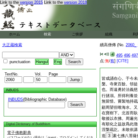
Link to the
version 2015
Link to the
version 2018
ホーム
検索
ご挨拶
組織
利
大正蔵検索
續高僧傳 (No.
2060_
495
496
497
点:
無
/
有
]
[CITE]
punctuation
Hangul
Eng
TextNo.
Vol.
Page
皆成誦在心。于今未
槃。寺衆百餘。領徒
也。而遠勇於法義慈
INBUDS
行拯溺。所得利養並
INBUDS
(Bibliographic Database)
無留惜。嘗製地持疏
Search
顧周望但唯海水。又
在寶樹下。北首而臥
敬後以衣拂。周遍光
有順化之益故爲此徴
Digital Dictionary of Buddhism
涅槃疏訖。未敢依講
電子佛教辭典
造
3
素七佛八菩薩
パスワードがない場合は「guest」でログインしてくださ