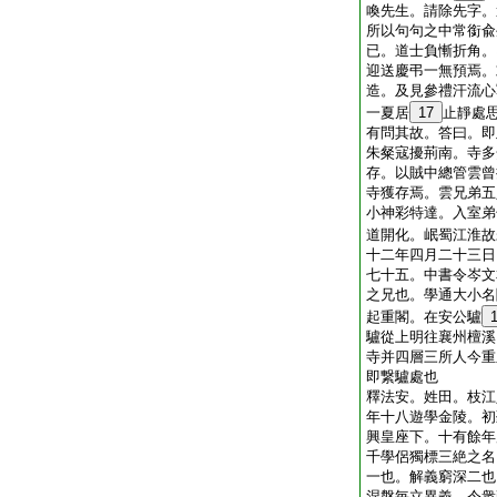
喚先生。請除先字。
所以句句之中常銜兪
已。道士負慚折角。
迎送慶弔一無預焉。
造。及見參禮汗流心
一夏居
17
止靜處
有問其故。答曰。即
朱粲寇擾荊南。寺多
存。以賊中總管雲曾
寺獲存焉。雲兄弟五
小神彩特達。入室弟
道開化。岷蜀江淮故
十二年四月二十三日
七十五。中書令岑文
之兄也。學通大小名
起重閣。在安公驢
驢從上明往襄州檀溪
寺并四層三所人今重
即繋驢處也
釋法安。姓田。枝江
年十八遊學金陵。初
興皇座下。十有餘年
千學侶獨標三絶之名
一也。解義窮深二也
涅槃毎立異義。令衆