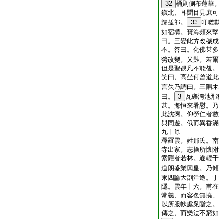
32
桶則側布蓮華
鎭北。耳聞目見庶可
歸益部。
33
吁嗟
如宿構。寶海頻來撃
曰。三變此方改穢成
不。答曰。化佛甚多
勞改變。又難。若爾
但是聖覩凡不能覩。
笑曰。高坐何曾道此
言失乃調曰。三隅木
曰。
3
瓦礫洿池那
甚。海恒來看慰。乃
此沈痾。仰勞仁者數
與同遊。俄而異香滿
九十餘
釋羅雲。姓邢氏。南
寺出家。志操所懷附
索隱者若林。遂輕千
道朗盛業興皇。乃傾
乘四論大剖津途。于
隱。雲年十六。甫在
常義。而容色無撓。
以所服帙處衆贈之。
傳之。而樂法不窮如