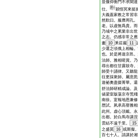
並偃仰衡門不求聞達
仕。
穎悟冥來挺
大義蓋家教之常習非
然歎曰。服膺周孔。
老。以虚無爲貴。而
乃域中之累業非出世
之志。仍感非常之應
畫
10
釆莊嚴
11
少選之頃俄上相輪。
也。於是將遊京邑。
法師。雅相嗟賞。乃
尋出都住甘露鼓寺。
師受十誦律。又聽龍
往更採衆師。屬意毘
遊祕奧盡掇菁華。還
舒法師研精成論。及
値梁室版蕩京寺荒殘
南徐。寔報地恩兼修
歴試。夙承高譽雅相
此州。虚心頂戴。永
出都。於白馬寺講涅
雲結不遠千里。
15
之盛莫
16
或斯擬
百七十人。請講於湘