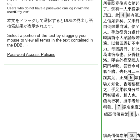
所畫既竟像皆次第起
い。
Users who do not have a password can log in with the
了。旁有一人來從索
userID "guest".
思曰。此
4
相有流
本文をドラッグして選択するとDDBの見出し語
之信如夢矣。又未終
検索結果が表示されます。
自倒燈耀自滅。便至
人。手放從良分處什
Select a portion of the text by dragging your
時講前令大衆誦般若
mouse to view all terms in the text contained in
遍。以報四恩初不中
the DDB. ・
力。毎因講日。如此
Password Access Policies
爲達宿命也。及覺輕
浴。即在外宿至曉入
問曰早晩。答云今可
氣至臍。去死可二三
跏其足。正身
5
斂
驗方知化。香若栴檀
之。手足柔軟身分並
門智猛者。相人也。
疏爲行状。擬學者所
稱善。
7
振名東夏
續高僧傳卷第
8
八
續高僧傳卷第
10