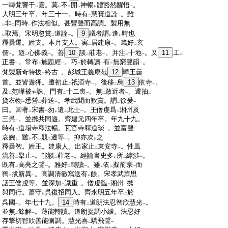
:
一轉梵響干
雲。莫
不
開
神暢
體豁然醒悟
。
レ
レ
二
レ
レ
一
:
大明三年卒。年三十一。時有
慧寶道詮
。雖
二
一
:
非
同時
作法相似。甚豐聲而高調。製用無
レ
二
一
:
取焉。宋明忽賞
道詮
。
9
議者謂
逢
時也
レ
二
一
レ
レ
:
釋曇遷。姓支。本月支人。寓
居建康
。篤好
玄
二
一
二
:
儒
。遊
心佛義
。善
10
談
莊老
。并注
十地
。又
11
工
一
二
一
二
一
二
一
二
:
正書
。常布
施題經
。巧
於轉讀
有
無窮聲韻
。
一
二
一
二
一
二
一
:
梵製新奇特拔
終古
。彭城王義康范
12
曄王曇
二
一
:
首。並皆遊狎。遷初止
祇洹寺
。後移
烏
13
依寺
。
二
一
二
一
:
及
范曄被
誅。門有
十二喪
。無
敢近者
。遷抽
二
二
一
二
一
二
:
貨衣物
悉營
葬送
。孝武聞而歎賞。謂
徐爰
一
二
一
二
一
:
曰。卿著
宋書
勿
遺
此士
。王僧虔爲
湘州及
二
一
レ
二
一
二
:
三呉
。並携共同遊。齊建元四年卒。年九十九。
一
:
時有
道場寺釋法暢。瓦官寺釋道琰
。並富聲
二
一
:
哀婉。雖
不
競
遷等
。抑亦次
之
レ
レ
二
一
レ
:
釋曇智。姓王。建康人。出家止
東安寺
。性風
二
一
:
流善
擧止
。能談
莊老
。經論書史多
所
綜渉
。
二
一
二
一
レ
二
一
:
既有
高亮之聲
。雅好
轉讀
。雖
依
擬前宗
而
二
一
二
一
レ
二
一
:
獨
拔新異
。高調清徹寫送有
餘。宋孝武蕭思
二
一
レ
:
話王僧虔等。並深加
識重
。僧虔臨
湘州
携
二
一
二
一
:
與同行。蕭守
呉復招同入。齊永明五年卒
於
レ
二
:
呉國
。年七十九。
14
時有
道朗法忍智欣慧光
。
一
二
一
:
並無
餘解
。薄能轉讀。道朗捉調小緩。法忍好
二
一
:
存撃切智欣善能側調。慧光喜
騁飛聲
二
一