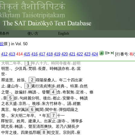
:
服。乃歎曰。以
貌取
人失
之子羽
信矣。後東
レ
レ
二
一
:
安嚴公發
講。等作
三契經
竟。嚴徐動
麈尾
レ
二
一
二
一
:
曰。如
此讀
經亦不
減
發講
遂散
席。明更開
レ
レ
レ
二
一
レ
:
題。議者以爲相成之道也。兄弟並以
元嘉末
二
一
:
卒
:
釋僧饒。建康人。出家止
白馬寺
。善
尺牘及
二
一
二
用条件
使い方
English
:
雜技
。
35
而偏以
音聲
著稱。擅
名於宋武
36
文
一
二
一
二
:
之世
。響調優游和雅哀亮與
道綜
齊
肩。綜
一
二
一
レ
皎
撰 ) in Vol. 50
:
善
三本起
37
及大挐
毎
清梵一擧
。輒道俗傾
二
一
二
一
:
心。寺有
般若臺
。饒常
38
遶
臺梵轉以擬
供
レ
二
一
レ
二
412
413
414
415
416
417
418
419
420
421
422
423
424
[行番号:
有
/
:
養
。行路聞者莫
不
息
駕踟躕
。彈指稱
佛。宋
一
レ
二
レ
一
レ
:
大明二年卒。
1
年八十六。時同寺復有
超明
二
:
明慧
。少倶爲
梵唄
長齋。時轉讀亦有
名
當
一
二
一
レ
二
:
世
一
:
釋道慧。姓張。
2
尋陽柴桑人。年二十四出家
:
止
廬山寺
。
3
素行清貞博渉
經典
。特禀
自然
二
一
二
一
二
:
之聲
。故偏好
轉讀
。發響
4
含
奇製無
定准
。條
一
二
一
レ
二
一
:
章
5
折
句綺麗分明。後出
都止
安樂寺
。轉讀
レ
レ
レ
二
一
:
之名大盛
京邑
。晩移
朱方竹林寺
。誦
經數
二
一
二
一
レ
:
萬言。毎夕諷詠
6
輒聞
闇中有
彈指唱薩之
三
二
:
聲
。宋大明二年卒。＊年五
7
十一
一
:
釋智宗。姓周。建康人。出家止
謝寺
。博學多
二
一
:
聞尤長
轉讀
。聲至清而爽快。若乃八關長夕
二
一
:
中宵之後。四衆低昂睡
8
蛇交至。宗則昇
座
レ