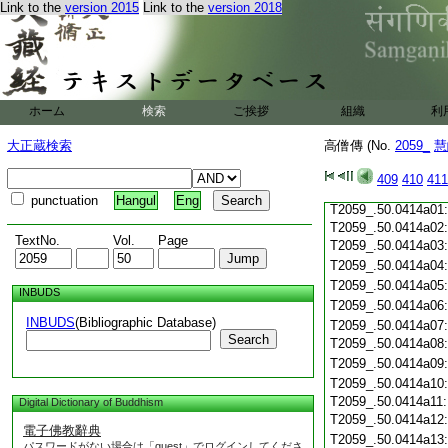
T2059_.50.0413c19
Link to the
version 2015
Link to the
version 2018
T2059_.50.0413c20
T2059_.50.0413c21
T2059_.50.0413c22
T2059_.50.0413c23
T2059_.50.0413c24
ホーム
検索
ご挨拶
組織
利
T2059_.50.0413c25
T2059_.50.0413c26
大正蔵検索
高僧傳 (No.
2059_
慧
T2059_.50.0413c27
T2059_.50.0413c28
409
410
411
T2059_.50.0413c29
punctuation
Hangul
Eng
T2059_.50.0414a01
T2059_.50.0414a02
TextNo.
Vol.
Page
T2059_.50.0414a03
T2059_.50.0414a04
T2059_.50.0414a05
INBUDS
T2059_.50.0414a06
INBUDS
(Bibliographic Database)
T2059_.50.0414a07
Search
T2059_.50.0414a08
T2059_.50.0414a09
T2059_.50.0414a10
T2059_.50.0414a11
Digital Dictionary of Buddhism
T2059_.50.0414a12
電子佛教辭典
T2059_.50.0414a13
パスワードがない場合は「guest」でログインしてくださ