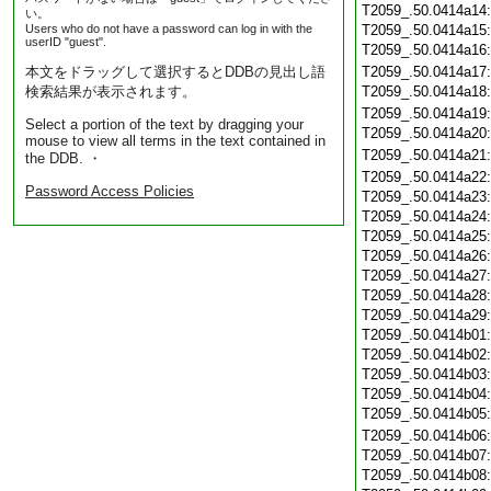
T2059_.50.0414a14
い。
Users who do not have a password can log in with the
T2059_.50.0414a15
userID "guest".
T2059_.50.0414a16
本文をドラッグして選択するとDDBの見出し語
T2059_.50.0414a17
検索結果が表示されます。
T2059_.50.0414a18
T2059_.50.0414a19
Select a portion of the text by dragging your
T2059_.50.0414a20
mouse to view all terms in the text contained in
T2059_.50.0414a21
the DDB. ・
T2059_.50.0414a22
Password Access Policies
T2059_.50.0414a23
T2059_.50.0414a24
T2059_.50.0414a25
T2059_.50.0414a26
T2059_.50.0414a27
T2059_.50.0414a28
T2059_.50.0414a29
T2059_.50.0414b01
T2059_.50.0414b02
T2059_.50.0414b03
T2059_.50.0414b04
T2059_.50.0414b05
T2059_.50.0414b06
T2059_.50.0414b07
T2059_.50.0414b08