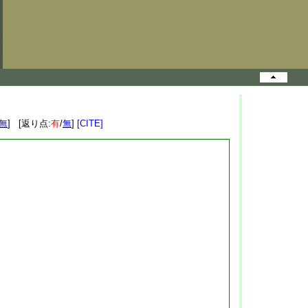
無
] [返り点:
有
/
無
]
[CITE]