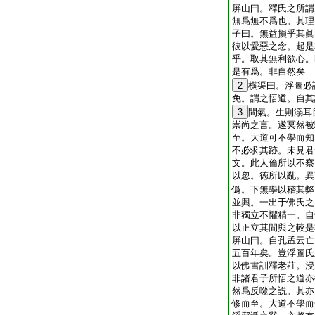
屏山曰。釋氏之所謂
無爲無不爲也。其理
子曰。無益損乎其眞
彼以愛惡之念。起是
乎。取其無利欲心。
是有爲。非自然矣
2
横渠曰。浮圖必
免。謂之悟道。自其
3
間氣。生則溺耳
崇尚之言。遂冥然被
至。大道可不學而知
不必求其跡。未見君
文。此人倫所以不察
以忽。徳所以亂。異
僞。下無學以稽其弊
並興。一出于佛氏之
非獨立不懼精一。自
以正立其間與之較是
屏山曰。自孔孟云亡
五百年矣。豈浮圖氏
以佛書訓釋老莊。浸
非諸君子所悟之道亦
然爲反噬之説。其亦
修而至。大道不學而