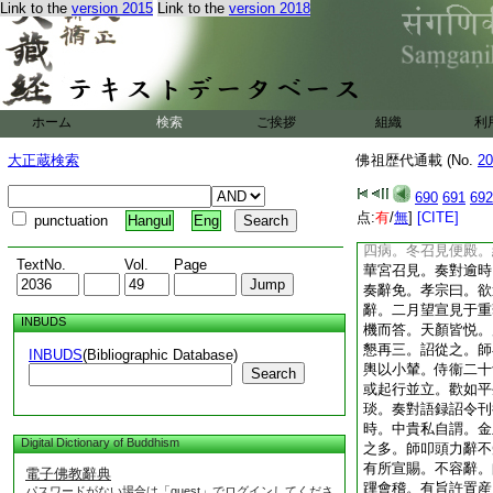
Link to the
version 2015
Link to the
version 2018
師曰。有徳必有光。
稱。非青黄赤白。云
分符天台。與師論道
遷郡之天寧。衲子雲
靈隱寺。遣使降香開
召對便殿問佛法大意
ホーム
検索
ご挨拶
組織
利
説。留禁中觀堂五宿
禪師之號。又承聖問
大正蔵検索
佛祖歴代通載 (No.
20
而成。所成者何事。
年冬召問華嚴法界。
690
691
692
宸翰奬諭。因進宗門
点:
有
/
無
]
[CITE]
punctuation
Hangul
Eng
虚席。露章乞老。得
四病。冬召見便殿。
TextNo.
Vol.
Page
華宮召見。奏對逾時
奏辭免。孝宗曰。欲
辭。二月望宣見于重
INBUDS
機而答。天顏皆悦。
懇再三。詔從之。師
INBUDS
(Bibliographic Database)
輿以小輦。侍衞二十
Search
或起行並立。歡如平
琰。奏對語録詔令刊
時。中貴私自謂。金
Digital Dictionary of Buddhism
之多。師叩頭力辭不
有所宣賜。不容辭。
電子佛教辭典
蹕會稽。有旨許置産
パスワードがない場合は「guest」でログインしてくださ