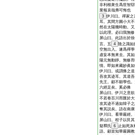
非利根衆生爲世智辯
業報哀哉弗可悔也
3
伊川曰。禪家之
耳。其間方圓小大不
然在太陽幾時動。又
以此理。必曰我無修
屏山曰。此語出於徐
言。五
4
陰之識如
空無出入。遂爲禪學
虚妄本無來去。其如
陽元無動靜。無修而
情。即如來藏妙眞如
伊川曰。或謂佛之道
吾攻其迹耳。其道吾
先王。顧不願學也。
六經足矣。奚必佛
屏山曰。伊川之意欲
不若卷百川而匯於大
攻其迹不過如韓子之
奪其説矣。語在南康
伊川曰。看華嚴經。
屏山曰。程子以艮其
疑釋氏
6
止如死灰
語。顧豈知華嚴圓教