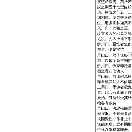
盧墮於塵勞。萬法若
説之則五十七聖位於
現。横説之則五十三
網相羅。徳雲曾過於
位。逝多園林迦葉不
入。向非此書之至。
談玄者入於邪見之境
之説。孔孟上達下學
伊川曰。至忙者無如
在道。便是常忙
屏山曰。君子無終
哉。以敬字爲主則忙
伊川曰。佛家印證甚
箇道理却信他人
屏山曰。自印證爲得
雖自曉其如人不信耶
上蔡曰。學佛者欲免
矣。此心有止而太虚
於始。何所付受其終
物各有數矣
屏山曰。佛説輪回愛
愛涅槃。不知愛者眞
彼圓覺性非作非止非
無能無所。豈有間斷
生死涅槃猶如昨夢。