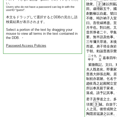
い。
贍衆。
2
遂以所賜
Users who do not have a password can log in with the
田。歳増穀五千。國
userID "guest".
創數椽以自處。號曰
本文をドラッグして選択するとDDBの見出し語
不倦。時許衲子入室
検索結果が表示されます。
曰。吾世縁將盡。至
月半也。對曰然。又
Select a portion of the text by dragging your
昔所厚者二十。早集
mouse to view all terms in the text contained in
要。無半語及他事。
the DDB. ・
三年彌天罪過。末後
Password Access Policies
而逝。弟子塔全身於
于朝。勅謚普惠宗覺
二十九
六
嘉泰四年
甲子
五
紫微觀記。文曰。
夫人既老矣。即棄家
普惠大師張志剛。居
制初亦甚陋。乞名于
趙侯爲之起殿閣立堂
所以奉其親于家者。
落成。請予記其事。
君子及學道之士。多
項黄
3
馘。自放于
人之流。後世或附之
陶隱居寇謙之以來。