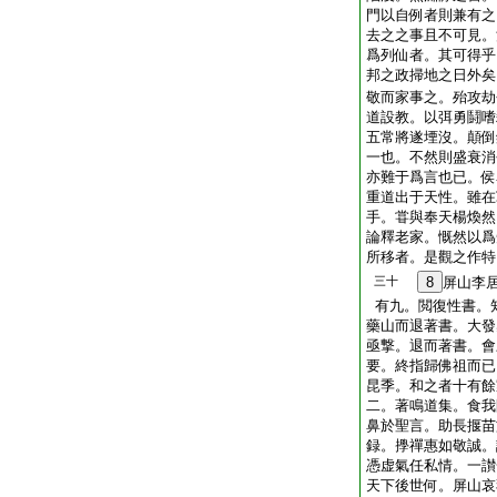
門以自例者則兼有之
去之之事且不可見。
爲列仙者。其可得乎
邦之政掃地之日外矣
敬而家事之。殆攻劫
道設教。以弭勇鬪嗜
五常將遂堙沒。顛倒
一也。不然則盛衰消
亦難于爲言也已。侯
重道出于天性。雖在
手。甞與奉天楊煥然
論釋老家。慨然以爲
所移者。是觀之作特
三十
8
屏山李
有九。閲復性書。
藥山而退著書。大發
亟撃。退而著書。會
要。終指歸佛祖而已
昆季。和之者十有餘
二。著鳴道集。食我
鼻於聖言。助長揠苗
録。㩭禪惠如敬誠。
憑虚氣任私情。一讃
天下後世何。屏山哀