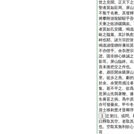
世之見聞。正天下之
聖者莫如莊周。屏山
不叛于名教。其發輝
將攀附游龍駸駸乎吾
天乘之俗諦疆隅矣。
者莫如孔安國。鳴道
歐之隘黨。其計孰愈
峙也耶。諸方宗匠偕
鳴道諸儒鑚仰藩垣莫
不亦僣乎。余忝歴宗
證。固非師心昧誠之
影耳。屏山臨終。出
吾末後把交之作也。
者。鼎臣聞余購屏山
里。徒歩之燕。獻的
於余。余覽而感泣者
集。甚不平之。欲爲
意屏山先我著鞭。遂
生膏盲之病。爲中原
亦可發藥矣。甲午冬
居士移刺楚才晋卿序
1
迂叟曰。或問。
曰釋取其空。老取其
也。空取其無利欲心
耳