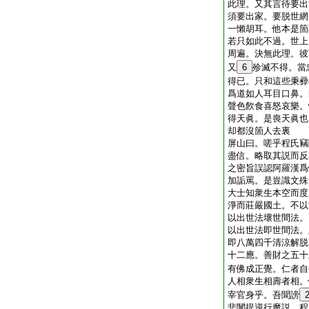
此理。又其言待要出
須要出家。要脱世網
一懶胡耳。他本是箇
若只如此不過。世上
周遍。決無此理。彼
又
6
殄滅不得。當
得已。只和這些秉彛
爲道如人耳目口鼻。
聲色飮食喜怒哀樂。
得天眞。是喪天眞也
却都沒箇人去裏
屏山曰。嗟乎程氏竊
盡信。略取其説而反
之密旨誤認阿羅漢爲
加詬罵。是豈識文殊
大士知衆生本空而度
淨而莊嚴國土。不以
以出世法壞世間法。
以出世法即世間法。
即八萬四千清涼解脱
十二應。善財之五十
有佛成正覺。仁者自
人相衆生相壽者相。
宰官身乎。吾聞謗
悲闡提逆行魔説。程