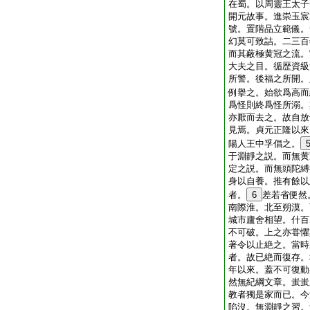
在蜀。以周靈王太子
開元故事。進崇玉宸
號。置階品立範儀。
幻莫可致詰。二三百
而其蔽極黄冠之流。
大夫之目。循歴資級
所警。後福之所開。
例擧之。始欲爲高而
爲怪則終爲怪所溺。
亦厭而去之。故自放
見焉。貞元正隆以來
陽人王中孚倡之。
于淵靜之説。而無黄
定之説。而無頭陀縛
身以自養。推有餘以
者。
6
差若省便然
南際淮。北至朔漠。
城市廬舍相望。什百
不可破。上之亦甞懼
著令以止絶之。當時
者。故已絶而復存。
年以來。蓋不可復動
然無紀綱文章。蚩蚩
教者獨是家而已。今
陷沒。無淵靜之習。