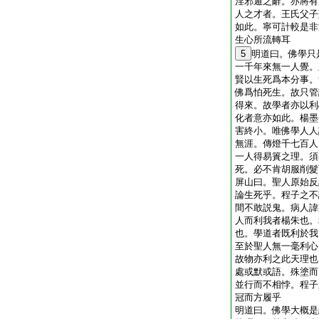
淫邪遁之辭。亦將有
人之才者。王氏父子
如此。寧可計較是非
生心所流轉耳
5
明道曰。佛學只
一千年來無一人覺。
賢以生死爲本分事。
佛爲怕死生。故只管
得來。故學者亦以利
化者意亦如此。楊墨
害終小。唯佛學人人
無涯。傳燈千七百人
一人得易簣之理。須
死。必不肯胡服削髮
屏山曰。聖人原始反
論生死乎。程子之不
間不敢説鬼。病人諱
人而利我者楊朱也。
也。學道者既利於我
至於聖人無一毫利心
故物亦利之此天理也
處或默或語。殊塗而
並行而不相悖。程子
冠而方履乎
明道曰。佛學大概是