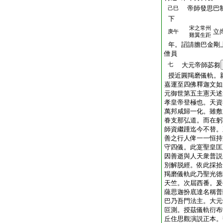
帝師發思巴制
己巳
下
宋之常州
立
庚午
雞翼生距
年。詔請膽巴金剛
僧員
七
大元帝師苾芻
授近圓羯磨儀軌。
嘉運至四佛釋迦文如
元御世第五主憲天述
孝皇帝登極也。天資
萬邦咸歸一化。雖敷
眷支那弘道。而在躬
師資繼踵迄今不替。
善之行人俾一一恒持
守四儀。此寔聖皇匡
因善逝與人天衆普説
別解脱經。依此採拾
羯磨儀軌此乃聖光徳
天竺。次屆西番。爰
薩思迦扮底達名稱普
巴乃吾門法主。大元
叵測。授茲儀軌衍布
丘住思觀演説正本。