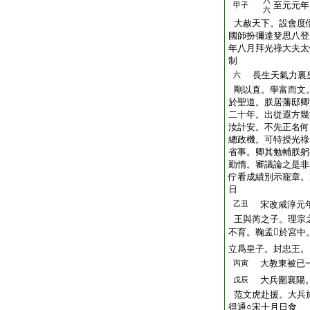
六
至元元年
甲子
六
大赦天下。設會度
國師扮彌達癹思八登
年八月拜光祿大夫太
制
長生天氣力裏
六
剛以直。學富而文
於聖道。朕居藩邸卿
二十年。出從遐方幾
汝計安。不先正名何
總政機。可特授光祿
省事。卿其勉輔朕躬
勤惰。審議論之是非
佇看成績別示寵章。
日
乙丑
宋改咸淳元年
王與芮之子。理宗
不育。鞠孟𡹘於宮
立爲皇子。封忠王。
大教東被已
丙寅
大兵圍襄陽。
戊辰
范文虎赴援。大兵
得通○宋十月日食