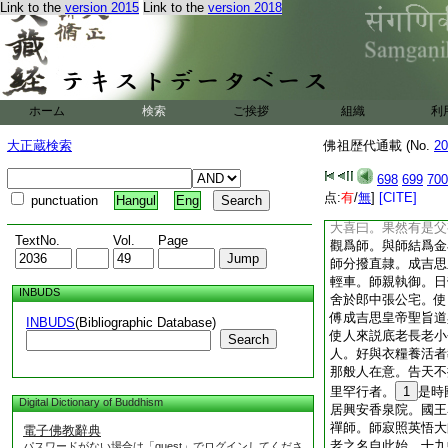
Link to the
version 2015
Link to the
version 2018
史公天澤義州元帥李
宇非常。問曰。爾是
史曰。食肉否。師曰
人非獸也。虎豹尚不
今日兵刃之下。爾亦
其外護者。公喜甚。
ホーム
検索
ご挨拶
組織
利
禪耶教耶。師曰。禪
之用人。必須文武兼
大正蔵検索
佛祖歴代通載 (No.
20
從何而住。師曰。二
也。師曰。佛師。復
698
699
700
此。二公見師年幼無
点:
有
/
無
]
[CITE]
punctuation
Hangul
Eng
與
9
住見中觀。二
大喜曰。果然有是父
TextNo.
Vol.
Page
觀爲師。與師結爲金
師分撥直隷。成吉思
輕車。師親執御。日
INBUDS
舍於郎中張公宅。使
傅成吉思皇帝聖旨道
INBUDS
(Bibliographic Database)
使人來説底老長老小
Search
人。好與衣糧養活者
那般人在意。告天不
里罕行者。
1
是時
Digital Dictionary of Buddhism
居興安香泉院。國王
禪師。師寂照英悟大
電子佛教辭典
老之名自此始。十九
パスワードがない場合は「guest」でログインしてくださ