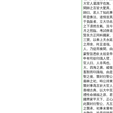
大官人還識字也無。
聞師之言皆大驚異。
師曰。若人了知此事
即是佛法。道情豈異
于負販者。立大功名
之下凛然生氣。況今
月之照臨。考試僧道
賢良方正同科國家。
三寶。以奉上天永延
之用舍。何足道哉。
人。乃從而奏聞。由
蒙聖旨悉依太祖皇帝
申有司欲印識人臂。
官人曰。人非馬也。
大。四海之廣。縱復
畜獸而印識哉。由是
聖之後。襲封衍聖公
廟林之祀。時公持東
襲封事爲言於大官人
善稽古典。以大中至
禮性命禍福之原。君
國齊家平天下。正心
此襲封衍聖公。凡五
之襲承。祀事未嘗有
大敬信。於是從師所