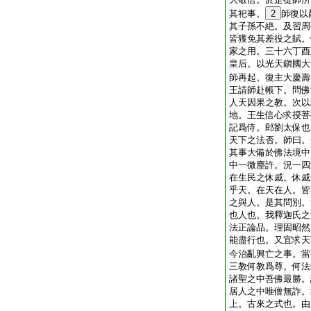
其祀事。
2
師復以
其子孫不絶。及習周
皆獲免其差役之賦。
家之用。三十六丁酉
皇后。以光天鎭國大
師再起。復主大慶壽
王請師赴帳下。問佛
人天因果之教。次以
地。王生信心求授菩
記爲侍。郎劉太保也
天下之法否。師曰。
其事大備於佛法境中
中一微塵許。況一四
在生民之休戚。休戚
乎天。在天在人。皆
之與人。是其問別。
也人也。我釋迦氏之
法正論品。理固昭然
能盡行也。又宜求天
今治亂興亡之事。當
三教何教爲尊。何法
諸聖之中吾佛最勝。
居人之中唯僧無詐。
上。古來之式也。由