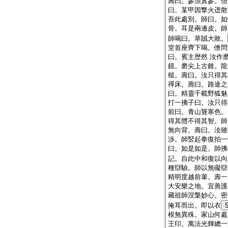
壽曰。參須實參。悟
曰。某甲因撃火迸散
吾此處別。師曰。如
骨。耳是兩邊皮。師
師喝曰。草賊大敗。
堂首座齊下喝。僧問
曰。賓主歴然 汝作
鏡。磨尖上古錐。龍
槌。壽曰。汝只得其
禪床。壽曰。路途之
曰。精靈千載野狐魅
打一拂子曰。汝只得
前曰。青山聳寒色。
得其體不得其智。師
無向背。壽曰。汝雖
渉。師竪起拳復拍一
曰。如是如是。師拂
記。自此中和復以向
種辯驗。師以無礙辯
精明度越前輩。壽一
大安樂之地。宜善護
藏祖師涅槃妙心。密
掩耳而出。即以衣
根無異殊。家山何處
王印。萬法光輝總一