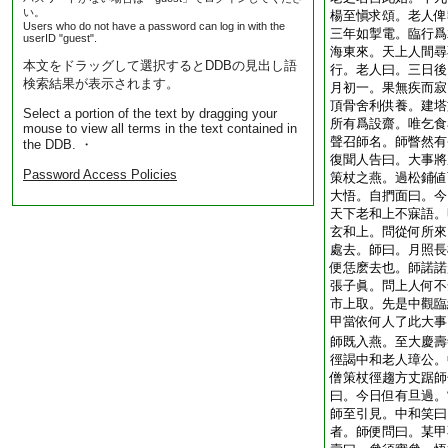
い。
楊至愼求頌。老人俾
Users who do not have a password can log in with the
三年如掣電。臨行爲
userID "guest".
海東來。天上人間尋
本文をドラッグして選択するとDDBの見出し語
行。老人曰。三日後
検索結果が表示されます。
月初一。果無疾而寂
頂骨舍利供養。建塔
Select a portion of the text by dragging your
所有爲設齋。唯乞食
mouse to view all terms in the text contained in
聲召師名。師瞥然有
the DDB. ・
復聞人告曰。大事將
Password Access Policies
策杖之燕。過松鋪値
大悟。自捫面曰。今
天下老和上不寐語。
玄和上。問從何所來
處去。師曰。月照長
便恁麽去也。師諾諾
張子眞。問上人何不
市上取。先是中觀臨
甲當依何人了此大事
師既入燕。至大慶壽
徑謁中和老人璋公。
僧策杖徑趨方丈踞師
曰。今日但有旦過。
師至引見。中和笑曰
者。師便問曰。某甲