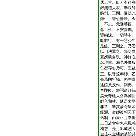
居上首。仙人不得在
錦無縫大衣。奉以師
將別。王問。佛法此
難生。善心難發。今
一不忘。元受菩提。
念百姓。不安善撫。
賢納諫。一切時中。
既辭行。有一惡少年
足信。王聞之。乃召
以刑法罪之。專使白
臺妍醜自現。神鋒在
念現前。邪見外魔殺
仁恕存心乃可。王益
王。以珠笠奉師。乙
臺爲國祈福。丙午奉
途値風疾作。回奏。
帝即位。頒詔命師統
昊天寺建大會爲國祈
師入和林。延居太平
非常。辛亥蒙哥皇帝
優渥。命師復領天下
舊制。丙辰正月奉聖
二日於會中忽患風恙
稍愈。是月旭威烈大
金拄杖金縷袈裟段并