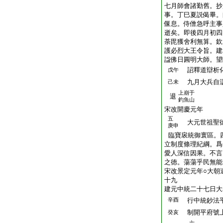
七月師會諸勤舊。抄
事。丁巳夏説偈畢。
偃息。侍僧急呼主事
逝矣。即後四月初四
荼毘獲舍利無算。欽
護必烈大王令旨。建
諡佛日圓明大師。望
詔釋道辯析化
戊午
九月大兵自滸
己未
上崩于
退
釣魚山
宋改開慶元年
五
大元世祖聖徳
庚申
臨寶扆統御寰區。
立制度條理紀綱。爲
愛人深信因果。不言
之徳。蕩蕩乎民無能
宋改景定元年○大朝
十九
建元中統二十七日大
辛酉
行中統鈔法
制開平府號上
癸亥