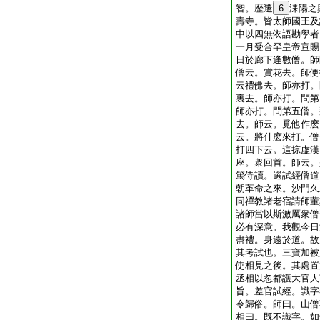
智。歴遷
6
洡陽之
壽寺。皆太師國王及
中以四無依語勘學者
一月受合罕皇帝宣賜
日於廊下逢數僧。師
僧云。賞花去。師便
云禮佛去。師亦打。
裏去。師亦打。問第
師亦打。問第五僧。
去。師云。覓他作麽
云。將什麽來打。僧
打四下云。這掠虚漢
座。衆回首。師云。
篤侍讀。選試經僧道
朝革命之來。沙門久
同禪教諸老宿請師董
諸師當以斯激厲衆僧
必有深意。我觀今日
盡禮。身遠於道。故
其考試也。三寶加被
使相見之後。其處置
丞相以忽都護大官人
旨。差官試經。識字
令歸俗。師曰。山僧
相曰。既不識字。如