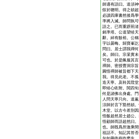
師適有語曰。道須神
假於聰明。得之頓超
必讀四庫書然後爲學
準將入滅。師問孰可
語之。已而重趼荊渚
銘準塔。公道望傾天
辭。綽有餘裕。公稱
字以曇晦。歸寶峯訖
問曰。居士謂我禪何
矣。師曰。宗杲實未
可也。於是佩服其言
禪師。密授曹洞宗旨
圓悟禪師被旨都下天
我。得見此老。不孤
造天寧。及聆其陞堂
即傾心依附。閲四旬
何是諸佛出身處。門
人問天寧只向。道薫
涼師於言下豁然頓。
木堂。以古今差別因
悟飯超然居士趙公。
悟顧師而語超然曰。
也。師既爲所激乘間
祖話不。知記其答否
句如藤倚樹作麽生。