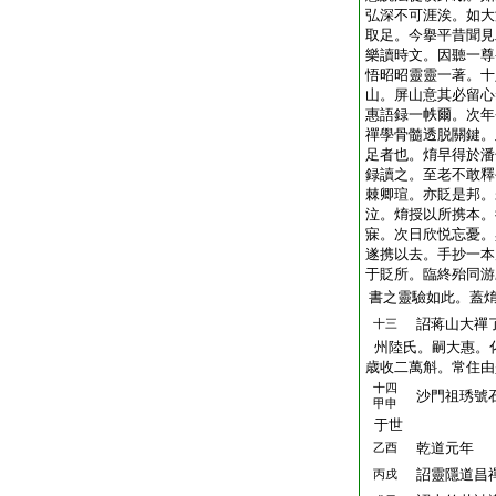
弘深不可涯涘。如大
取足。今擧平昔聞見
樂讀時文。因聽一尊
悟昭昭靈靈一著。十
山。屏山意其必留心
惠語録一帙爾。次年
禪學骨髓透脱關鍵。
足者也。焴早得於潘
録讀之。至老不敢釋
棘卿瑄。亦貶是邦。
泣。焴授以所携本。
寐。次日欣悦忘憂。
遂携以去。手抄一本
于貶所。臨終殆同游
書之靈驗如此。蓋
詔蒋山大禪了
十三
州陸氏。嗣大惠。
歳收二萬斛。常住由
十四
沙門祖琇號石
甲申
于世
乾道元年
乙酉
詔靈隱道昌
丙戌