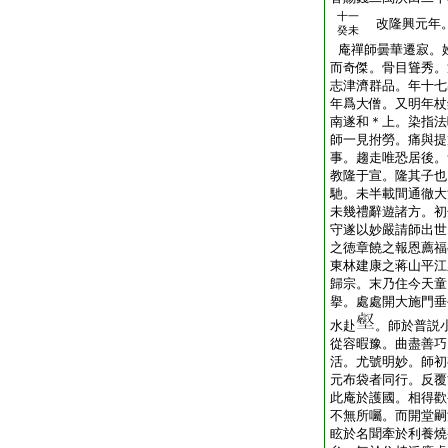
十一
改隆興元年。
癸未
庵禪師曇華遷寂。
而奇傑。骨目聳秀。
志津濟群品。年十七
年爲大僧。又明年杖
南遂和＊上。染指法
師一見拊勞。痛與提
事。趨走唯恐居後。
教隆于宣。隆其子也
馳。未半載間通徹大
未幾禮辭遊諸方。初
守遂以妙嚴請師出世
之徳章饒之報恩薦福
東林建康之蒋山平江
歸宗。末乃住今天童
擧。處處開大施門垂
水赴
。師於普説
從容暇豫。曲盡善巧
活。尤號明妙。師初
元布袋者同行。反覆
此庵於護國。相得歡
不無所囑。而開堂嗣
眩於名聞牽於利養燒