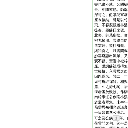
畫也畫不就。又問樹
云。相隨來也。師廓
深可之。使掌記室著
座令接納。繇是以竹
飛。不容擬議叢林浩
徒奏。錫佛日之號。
北去。師爲所挾。會
密尤敬服。尋得自便
遷雲居。欲往省覲。
與語喜之。以書聞樞
妙喜辯惠出流輩。又
袞不勌。實僧中祀梓
座。譏訶佛祖辯搏無
世擾攘。入雲居之西
因以爲名。閲二十年
逅竹庵珪禪師。相與
篇。久之游七閩。居
學者困於默照。作辯
南給事江公創庵小溪
於道者畢集。未半年
鼎需思岳彌光道謙遵
一日參政李公漢老。
可之及公疾
1
革。
荷雲門之句。師平居