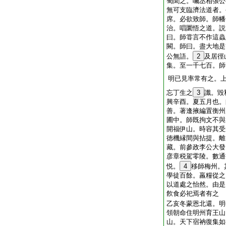
蜀聞之。囑丞相張公
無可支臨濟法道者。
席。必欲致師。師幡
治。唱圜悟之道。説
曰。師甞言不作這蟲
闕。師曰。盡大地是
公無語。
2
及居徑
集。至一千七百。師
明已見率常有之。
忘丁生之
3
讖。毀
興辛酉。夏五月也。
善。著逢掖編置衡州
圃中。師既拘文不與
開福伊山。時容其受
徳機縁間與拈提。離
藏。前參政李公大發
彦章税駕零陵。數通
悦。
4
移師梅州。
學徒百餘。羸糧從之
以道處之怡然。由是
飮食必祀焉者有之
乙亥冬蒙恩北還。明
領朝命住明州育王山
山。天下宿衲復集如