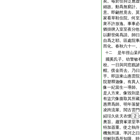
矣。毎於住持泛應虚
細故。動爲無窮計。
意。即翩然竟去。莫
家看草鞋住院。何至
衆不許放逸。事事必
猶掛牌入室至夜分他
以辭世偈爲請。師曰
自爲之耶。區處院事
而化。春秋六十一。
是年徑山杲禪
十二
國奚氏子。幼警敏
校。一日與同窓戲謔
帽。償金而去。乃曰
乎。即詣東山惠雲院
院塑釋迦像。有異人
像一紀當生一導師。
是人方來。像毀則是
有盜穴像腹取其所藏
惠齊爲師。明年落髮
凌跨流輩。閲古雲門
紹珵久依天衣懷
2
奧旨。趨寶峯湛堂準
特加器重。使之執侍
機無所讓。準訶之曰
領解則爲所知障。時