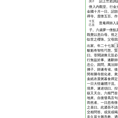
詔上竺若訥講
戊子
僧入内觀堂。行金
金國十月一日。詔顗
禪寺。度僧五百。作
十五
普庵禪師入寂
己丑
子。六歳夢一僧點
既覺以意白母。視之
似世之櫻珠。父母因
出家。年二十七落
貌魁奇智性巧慧。賢
曰。甞聞諸佛元旨必
行無益於事。遂辭師
忠公。因問。萬法歸
拂子。師遂有省。後
間有隣寺慈化者。衆
衾紙衣晨粥暮食禪定
一日大悟遍體汗流。
境界。遂述頌曰。揑
嶽又天台。六根門首
地來。自後發爲言句
而然者。一日忽有僧
之喜曰。此迺吾不請
交相問答。或笑或喝
非久當大興吾教。迺