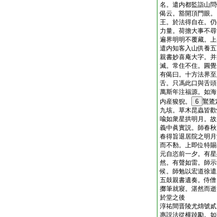
名。遣内都監詣山問
偈云。豁開頂門眼。
王。於法得自在。仍
力量。荷擔大事不尋
遍界明明不覆藏。上
遣内知客入山供養五
親書妙喜庵大字。并
滅。常住不住。圓覺
有偈曰。十方法界至
舌。只馮此口與舌頭
萬斯年注福源。如海
内産狻猊。
6
鸑鷟
九垓。草木昆蟲皆歡
喩如衆星拱明月。故
義中眞實説。師春秋
春得旨退居院之明月
而不勌。上即位特賜
元自恣前一夕。有星
然。有聲如雷。師示
候。師勉以宏道徐遣
五鼓親書遺奏。侍僧
擲筆就寢。湛然而逝
於堂之後
淳祐間晋陵尤焴號貳
惠説法從横踔勵。如