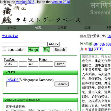
Link to the
version 2015
Link to the
version 2018
悟作禮。霞云。何不
日失錢遭罪。霞曰。
二十三矣。霞退居唐
二年霞遷大洪。爲掌
金粟智雪豆宗保福悟
復分座於圓通照闡提
ホーム
検索
ご挨拶
組織
利
招居板首。時衆踰千
皆服之。出世泗洲普
大正蔵検索
佛祖歴代通載 (No.
20
分寺之半爲神霄宮。
空乏。二時所須雜以
684
685
686
4
秔。庫僧辭不給
点:
有
/
無
]
[CITE]
punctuation
Hangul
Eng
幸。覺領衆起居。見
儀整肅異之。有旨召
TextNo.
Vol.
Page
寺之半。建炎初住舒
通能仁。謝事遊雲居
大衆必欲得師。圓悟
INBUDS
入寺未幾。時大寇李
寺。衆懼解散。公安
INBUDS
(Bibliographic Database)
在等稽首敬服。麾退
Search
咸頼以安。建炎三年
陀。道由天童。適其
郡帥。始辭而後從。
Digital Dictionary of Buddhism
散。公獨遲其來虜至
遂歛兵而退。秋毫無
電子佛教辭典
九月被旨住靈隱將行
パスワードがない場合は「guest」でログインしてくださ