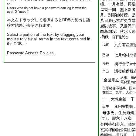
い。
鳴。十月有旨。再還
Users who do not have a password can log in with the
屋幾千間。無不新者
userID "guest".
月。別郡帥諸檀。是
本文をドラッグして選択するとDDBの見出し語
八日辰已索浴更衣端
検索結果が表示されます。
屬以後事。又書偈曰
白鳥烟沒。秋水天連
Select a portion of the text by dragging your
禪師。塔曰妙光
mouse to view all terms in the text contained in
the DDB. ・
六月有星晝隕
戊寅
Password Access Policies
七月翰林李燾
己卯
初行會子○十
庚辰
詔復給僧牒
辛巳
名雍。初
金世宗立
既背盟南
仁厚慈儉不嗜兵。國内
在位二十九年。人謂小
大教東被一千
十
孝宗睿即位。
壬午
母張氏。生於秀州
七年。壽六十八矣
金國移都燕京。勅建
玄冥禪師顗公開山第
香賜錢二萬沃田二十