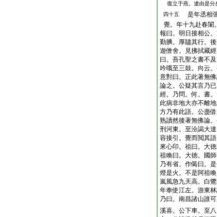
復立于燕。遼由是分
是年丞相張
四十五
覺。年十九赴春闈
報曰。明日接相公。
勤腆。厚贐其行。後
遊僧舍。見拂拭藏經
曰。吾孔聖之書不及
吟哦至三鼓。向云。
意對曰。正此著無佛
論之。公疑其言乃已
經。乃問。何。書。
此病非地大亦不離地
方乃有此語。公盡借
熟讀然後著無佛論。
刑河東。至汾謁大達
容接引。覺而閲其語
來心印。祖曰。大徳
祖喚曰。大徳。國師
乃有省。作偈曰。是
燈是火。不是阿祖喚
嵐風急九天高。白鷺
年奉使江左。游東林
乃曰。南昌諸山誰可
溪喜。公下車。至八