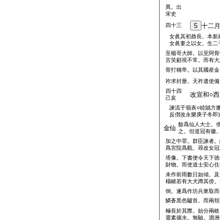
異。出
宋史
四十三
5
十二
女眞其初酋長。本新
女眞妻之以女。生二
至楊哥大師。以至阿骨
言笑顧視不常。而有大
骨打稱帝。以其國産金
祚求封册。天祚遣使備
四十四
改宣和○西
己亥
諫流于嶺表○睦賊方
反僣改永樂庚子冬即
餘爲仙人大士。
金仙
之。但道冠有徽
加之中罪。群臣諫者。
爲宮院爲觀。尋改女冠
塔像。下書便令天下徳
財物。而使道士安心住
未作前雨數日如傾。及
榻睹若有大犬蹲其傍。
倒。遂爲作坊兵衆取而
鱗蒼黒色驢首。而兩頬
極長於其際。始分兩岐
靈素禳水。無驗。泗洲