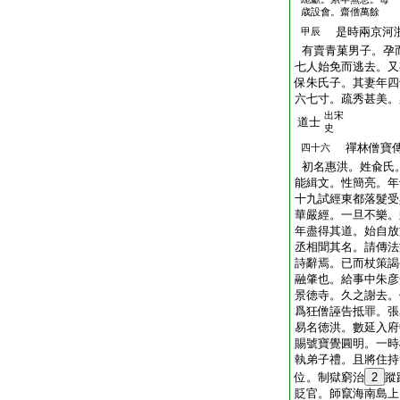
歳設會。齋僧萬餘
是時兩京河浙
甲辰
有賣青菓男子。孕
七人始免而逃去。又
保朱氏子。其妻年四
六七寸。疏秀甚美。
出宋
道士
史
禪林僧寶傳
四十六
初名惠洪。姓兪氏
能緝文。性簡亮。年
十九試經東都落髮受
華嚴經。一旦不樂。
年盡得其道。始自放
丞相聞其名。請傳法
詩辭焉。已而杖策謁
融肇也。給事中朱彦
景徳寺。久之謝去。
爲狂僧誣告抵罪。張
易名徳洪。數延入府
賜號寶覺圓明。一時
執弟子禮。且將住持
位。制獄窮治
2
蹤
貶官。師竄海南島上