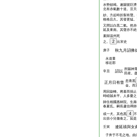
水勢頓竭。遂賜號巨濟
北有赤氣數十道。亘天
紗。方起時折裂有聲。
格格且久。其發更猛。
又間以白黒二氣。然赤
延及東南。其聲亦不絶
素歸温州死
2
之。
出宋史
秋九月詔佛
庚子
永道量
移近郡
所賜神
詔以
辛丑
田産。
忽青黒
正月日有眚
金。而
周回旋轉。將暮而捐止
時睦賊未平。人多憂之
師住相國惠林院。生壽
春夏氐。嗣長蘆信禪師
4
或一犬。其色黒
不
出掠小兒傷食之。如是
遼延禧與女
壬寅
子奔于不毛之地。由