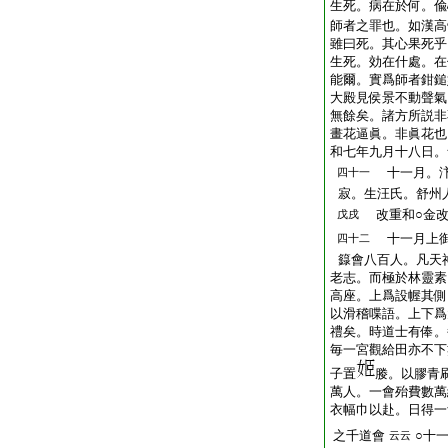
生死。病在於何。偸
師者之罪也。如漢高
雖曰死。其心果死乎
生死。効在什處。在
能爾。實爲師者鉗鎚
大殿見侯景不動聲氣
無餘矣。諸方所説非
畫花逼眞。非眞花也
和七年九月十八日。
十一月。汴
四十一
寂。生汪氏。舒州
改重和○金改
戊戌
十一月上御
四十二
籙會八百人。凡天
老志。而極於林靈素
高座。上爲設幄其側
以滑稽喋語。上下爲
禮矣。時道士有俸。
毎一宮觀給田亦不下
子置
媵。以膠青
萬人。一會殆費數萬
衣幅巾以赴。日得一
之千道會
○十
云云