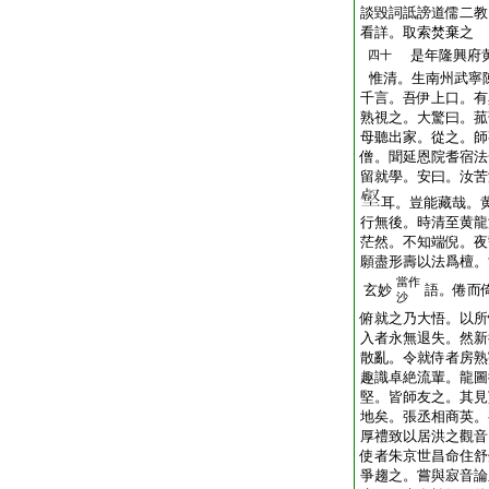
談毀詞詆謗道儒二教
看詳。取索焚棄之
是年隆興府黄
四十
惟清。生南州武寧
千言。吾伊上口。有
熟視之。大驚曰。菰
母聽出家。從之。師
僧。聞延恩院耆宿法
留就學。安曰。汝苦
耳。豈能藏哉。
行無後。時清至黄龍
茫然。不知端倪。夜
願盡形壽以法爲檀。
當作
玄妙
語。倦而
沙
俯就之乃大悟。以所
入者永無退失。然新
散亂。令就侍者房熟
趣識卓絶流輩。龍圖
堅。皆師友之。其見
地矣。張丞相商英。
厚禮致以居洪之觀音
使者朱京世昌命住舒
爭趨之。嘗與寂音論