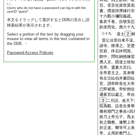
い。
百。甞言化當世莫若
Users who do not have a password can log in with the
書。撰資持濟縁行宗
userID "guest".
十六觀小彌陀義疏。
本文をドラッグして選択するとDDBの見出し語
集若干卷。自號安忍
検索結果が表示されます。
趺坐而化。壽六十九
三十九
道士
2
Select a portion of the text by dragging your
mouse to view all terms in the text contained in
雷公法甞往來不逞
the DDB. ・
諸寺。僧薄之。至楚
官府。倅石仲問焉。
Password Access Policies
館中。問吐納燒煉蜚
携入京。因道士徐知
見帝。靈素大言曰。
生帝君主之。其弟青
有左元仙伯并書罰仙
官。謂帝即長生大帝
已即褚惠。帝忻然信
通眞宮以處之。帝自
3
二月詔。改天下
院爲觀。設長生青華
幾有期門之事矣○四
朕乃上帝元子。爲太
狄之難教。遂懇上帝
於正道。卿等可上表
帝。止用於教門上。