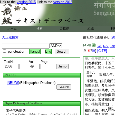
Link to the
version 2015
Link to the
version 2018
史黄庭堅爲作記。有
陰者。親恚罵曰。陵
電光翻屋雷撃自戸。
視之已成灰燼。而藏
龍。學者雲委。屬疾
拂子云。看看拂子病
ホーム
検索
ご挨拶
組織
利
安。拂子穿却死心。
麽時。喚作拂子又是
大正蔵検索
佛祖歴代通載 (No.
20
拂子。畢竟喚作什麽
辨我。浮生穿鑿不相
676
677
678
與偈曰。末後一句子
点:
有
/
無
]
[CITE]
punctuation
Hangul
Eng
既空。萬法無生滅。
脱。生平愛罵人。只
TextNo.
Vol.
Page
日晩參説偈。十五日
利五色。閲世七十二
三十八
政和六年
INBUDS
丙申
字湛然。餘杭唐氏
INBUDS
(Bibliographic Database)
師學毘尼。及見神悟
Search
究群宗以律爲本。又
光發現。頓漸律儀罔
然大振。常披布伽黎
Digital Dictionary of Buddhism
市。楊無爲賛之曰。
在四威儀。初入
電子佛教辭典
パスワードがない場合は「guest」でログインしてくださ
神知。四主郡席。晩