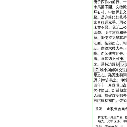
唐子西作内前行。一
車馬撥不開。文徳殿
拜右相。中使押赴文
牖。是夕鋒鋩如禿菷
家喜得調元手。周公
宋亦不惡。我聞二公
四錢。明年當宣和辛
寂。遣使持文祭其塔
江西。按部西安。相
話。盡得末後大事正
嘆。而師遽亦化去。
壽。喜其徳不可掩。
之。爲持請於朝
6
7
唯余與師神交道
勵之志。雖死生契闊
恩 則幸亦共之。仰
四年十一月黎明口占
仍作偈曰。幻質朝章
人識。撞破虚空歸去
言訖取枕擲門。聲如
金改天會元
癸卯
併之志。升皇帝岩曰
瑞光。光中現佛。即
跪獻。累年無怠。毎