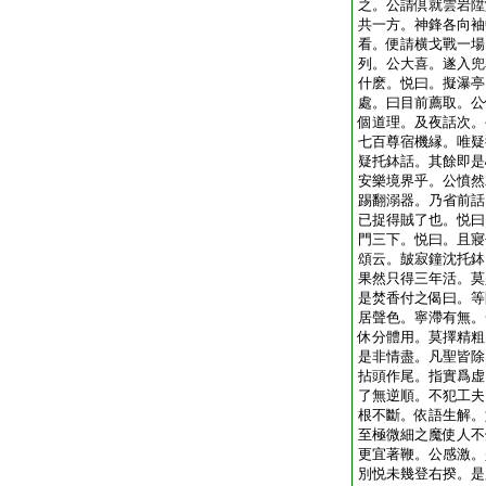
之。公請倶就雲岩陞
共一方。神鋒各向袖
看。便請横戈戰一場
列。公大喜。遂入兜
什麽。悦曰。擬瀑亭
處。曰目前薦取。公
個道理。及夜話次。
七百尊宿機縁。唯疑
疑托鉢話。其餘即是
安樂境界乎。公憤然
踢翻溺器。乃省前話
已捉得賊了也。悦曰
門三下。悦曰。且寢
頌云。皷寂鐘沈托鉢
果然只得三年活。莫
是焚香付之偈曰。等
居聲色。寧滯有無。
休分體用。莫擇精粗
是非情盡。凡聖皆除
拈頭作尾。指實爲虚
了無逆順。不犯工夫
根不斷。依語生解。
至極微細之魔使人不
更宜著鞭。公感激。
別悦未幾登右揆。是