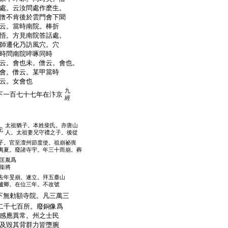
處。云汝問處作麽生。
僧不肯後於雲門會下聞
云。當時南院。棒折
悟。方見南院答話處。
師遷化乃訪風穴。穴
時問南院啐啄同時
云。會也未。僧云。會也。
會。僧云。某甲當時
云。女會也
九
一百七十七年在汴京
經
太祖猶子。本姓柴氏。亦唐山
先
人。太祖妻兄守禮之子。後從
子。官至澶州節度使。祖崩祕喪
夷夏。廢諸寺宇。年三十而崩。葬
匡胤爲
衞將
去年旻崩。遂立。拜五臺山
臚卿。在位三年。不改號
無勅額寺院。凡三萬三
二千七百所。廢銅像爲
感應異常。州之士民
及毀其背群力皆墮腕