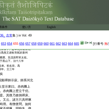
廣
刺史。帝少孤貧。落魄無拘。年
路徒因李繼韜惜其勇而縱之。後
帝聽李業讃。遣供奉孟業齎密詔
宿七里寨衆潰。隱回至玄化門。
右兵馬何在。因射左右。隱回轡
允明刺殺之。帝迎劉旻子贇立
用条件
使い方
English
帝而立。太后廢贇爲湘陰公。
位。出漢宮器
36_
念常
集 ) in Vol. 49
華之物毋得入宮
當衣以紙衣。
改元廣順○
653
654
655
656
657
658
659
660
661
662
663
664
665
[行番号:
無
/
卒。在位三年
太宗長子。是年九月世宗兀
欲爲燕王述軌等弑於新州
應暦。至戊辰即宋太祖。
于黒山下。治十八年
母弟。初名崇。爲
四年。立三年
矣
顒禪師示寂。師系河北
上堂示衆曰。赤肉團上
。赤肉團上壁立千仞。
是。其僧乃掀倒禪床。
。又云。諸方只具啐啄
時用。有僧便問。如何
家不啐啄。同時失。僧