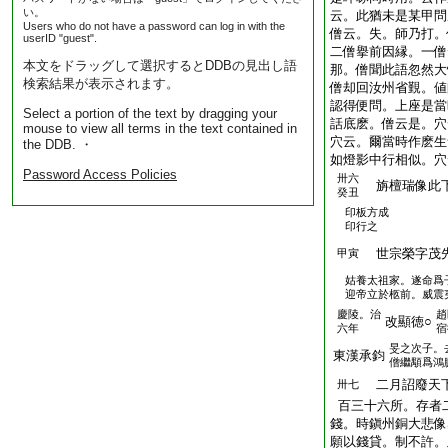
い。
云。此猶未是某甲問
Users who do not have a password can log in with the
僧云。失。師乃打。
userID "guest".
二僧擧前因縁。一僧
本文をドラッグして選択するとDDBの見出し語
那。僧聞此語忽然大
検索結果が表示されます。
僧却回汝州省覲。値
認得便問。上座是當
Select a portion of the text by dragging your
話底麽。僧云是。穴
mouse to view all terms in the text contained in
穴云。爾當時作麽生
the DDB. ・
如燈影中行相似。穴
Password Access Policies
卅六
旃檀瑞像此下
癸丑
印板方成
印行之
世宗榮字茂
甲寅
姑養太祖家。遂命爲
迎帝立於柩前。威震
慶陵。治
趙
改顯徳○
六年
宿
旻之次子。
東漢承鈞
僧繼顒爲鴻
二月詔廢天下
卅七
百三十六所。存者
錢。時鎭州銅大悲像
願以錢貸。制不許。