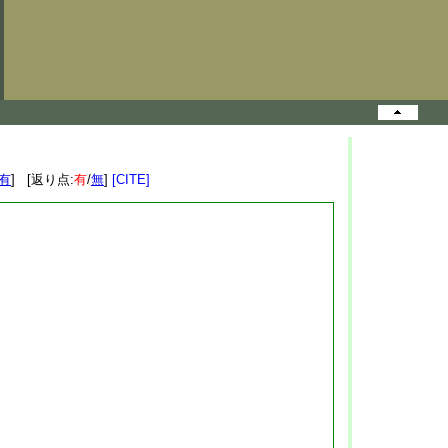
有
] [返り点:
有
/
無
]
[CITE]