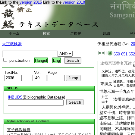
太祖威更名
辛亥
Link to the
version 2015
Link to the
version 2018
十八有權勇。嘗殺人
漢祖命爲樞密使。隱
殺帝。帝乃擧兵。隱出
劉銖在門上。問隱。左
西北至趙村。爲伶人郭
ホーム
検索
ご挨拶
組織
利
之。未至兵士馮道等擁
以威監國受漢太后誥即
大正蔵検索
佛祖歴代通載 (No.
20
碎於庭。詔曰。自今紛
帝嘗屢戒晋王曰。我死
650
651
652
殮以瓦棺。至甲寅正月
punctuation
Hangul
Eng
遼穆宗璟番名兀律
火神泛。遂即位。改元
TextNo.
Vol.
Page
開寶元年九月爲庖人弑
姓劉氏。漢祖
東漢旻
太原守。乾徳
INBUDS
世尊示滅一千九百年
INBUDS
(Bibliographic Database)
卅五
汝州寶應南院
壬子
Search
人嗣興化奬禪師。
壁立千仞。時有僧問
豈不是和上語。師曰
Digital Dictionary of Buddhism
南院曰。這瞎驢便棒
同時眼。不具啐啄同
電子佛教辭典
是啐啄同時用。云作
パスワードがない場合は「guest」でログインしてくださ